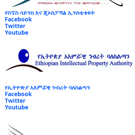
የስፔስ ሳይንስ እና ጂኦስፓሻል ኢንስቲቱዩት
Facebook
Twitter
Youtube
የኢትዮጵያ አእምሯዊ ንብረት ባለስልጣን
Facebook
Twitter
Youtube