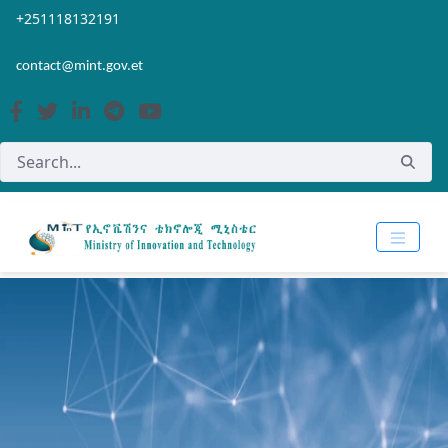
Skip to Main Content
Open Accessibility Menu
+251118132191
contact@mint.gov.et