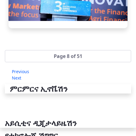
Page 8 of 51
Previous
Next
ምርምርና ኢኖቬሽን
አይሲቲና ዲጂታላይዜሽን
የቴክኖሎጂ ሽግግር