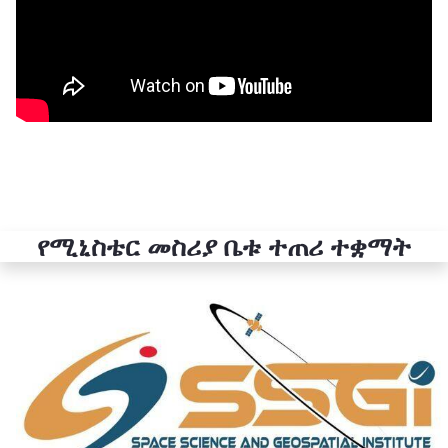
የሚኒስቴር መስሪያ ቤቱ ተጠሪ ተቋማት