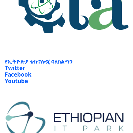
የኢትዮጵያ ቴክኖሎጂ ባለስልጣን
Twitter
Facebook
Youtube