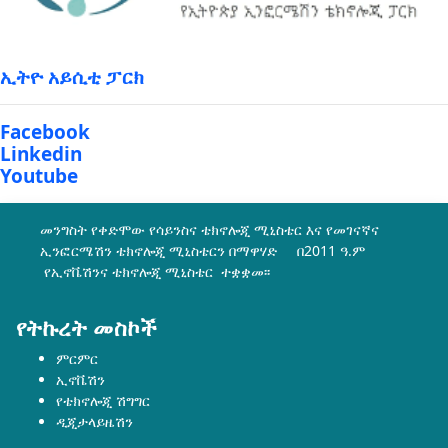
ኢትዮ አይሲቲ ፓርክ
Facebook
Linkedin
Youtube
መንግስት የቀድሞው የሳይንስና ቴክኖሎጂ ሚኒስቴር እና የመገናኛና
ኢንፎርሜሽን ቴክኖሎጂ ሚኒስቴርን በማዋሃድ በ2011 ዓ.ም
የኢኖቬሽንና ቴክኖሎጂ ሚኒስቴር ተቋቋመ፡፡
የትኩረት መስኮች
ምርምር
ኢኖቬሽን
የቴክኖሎጂ ሽግግር
ዲጂታላይዜሽን