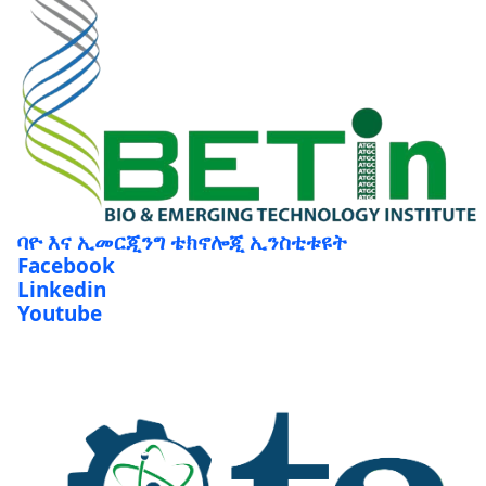
ባዮ እና ኢመርጂንግ ቴክኖሎጂ ኢንስቲቱዩት
Facebook
Linkedin
Youtube