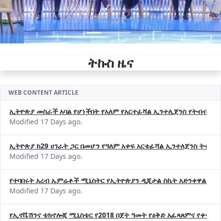
ትኩስ ዜና
WEB CONTENT ARTICLE
ኢትዮጵያ መስራች አባል የሆነችበት የአለም የአርተፊሻል ኢንተሊጀንስ የትብብር ድርጅት (
Modified 17 Days ago.
ኢትዮጵያ ከ29 ሀገራት ጋር በመሆን የዓለም አቀፍ አርቴፊሻል ኢንተለጀንስ ትብብ
Modified 17 Days ago.
የተባበሩት አረብ ኤምሬቶች ሚኒስትር የኢትዮጵያን ዲጂታል ስኬት አድንቀዋል —የ
Modified 17 Days ago.
የኢኖቬሽንና ቴክኖሎጂ ሚኒስቴር የ2018 በጀት ዓመት የዕቅድ አፈጻጸምና የቀጣይ 