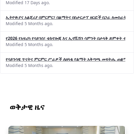
Modified 17 Days ago.
ኢትዮጵያና አልጄሪያ በምርምር፣ በልማትና በስታርታፕ ዘርፎች በጋራ ለመስራት መከሩ
Modified 5 Months ago.
የ2026 የአፍሪካ የሳይንስ፣ ቴክኖሎጂ እና ኢኖቬሽን ሳምንት በታላቅ ድምቀት ተጠና
Modified 5 Months ago.
የሳይንሳዊ ጥናትና ምርምር ሥራዎች ለዘላቂ የልማት አቅጣጫ መፍትሔ ጠቋሚ መ
Modified 5 Months ago.
ወቅታዊ ዜና