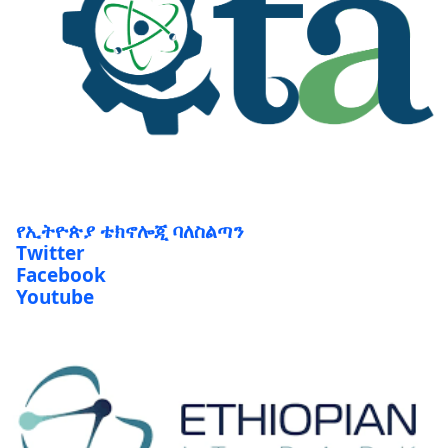
የኢትዮጵያ ቴክኖሎጂ ባለስልጣን
Twitter
Facebook
Youtube