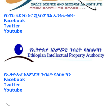
የስፔስ ሳይንስ እና ጂኦስፓሻል ኢንስቲቱዩት
Facebook
Twitter
Youtube
የኢትዮጵያ አእምሯዊ ንብረት ባለስልጣን
Facebook
Twitter
Youtube