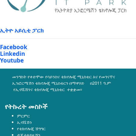
ኢትዮ አይሲቲ ፓርክ
Facebook
Linkedin
Youtube
መንግስት የቀድሞው የሳይንስና ቴክኖሎጂ ሚኒስቴር እና የመገናኛና
ኢንፎርሜሽን ቴክኖሎጂ ሚኒስቴርን በማዋሃድ በ2011 ዓ.ም
የኢኖቬሽንና ቴክኖሎጂ ሚኒስቴር ተቋቋመ፡፡
የትኩረት መስኮች
ምርምር
ኢኖቬሽን
የቴክኖሎጂ ሽግግር
ዲጂታላይዜሽን