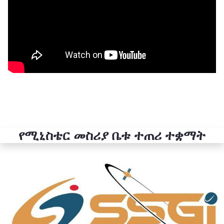
የሚኒስቴር መስሪያ ቤቱ ተጠሪ ተቋማት