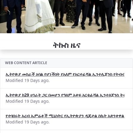
ትኩስ ዜና
WEB CONTENT ARTICLE
ኢትዮጵያ መስራች አባል የሆነችበት የአለም የአርተፊሻል ኢንተሊጀንስ የትብብር ድርጅት (
Modified 19 Days ago.
ኢትዮጵያ ከ29 ሀገራት ጋር በመሆን የዓለም አቀፍ አርቴፊሻል ኢንተለጀንስ ትብብ
Modified 19 Days ago.
የተባበሩት አረብ ኤምሬቶች ሚኒስትር የኢትዮጵያን ዲጂታል ስኬት አድንቀዋል —የ
Modified 19 Days ago.