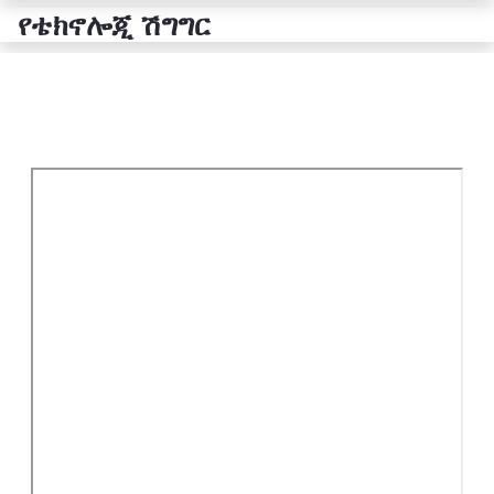
የቴክኖሎጂ ሽግግር