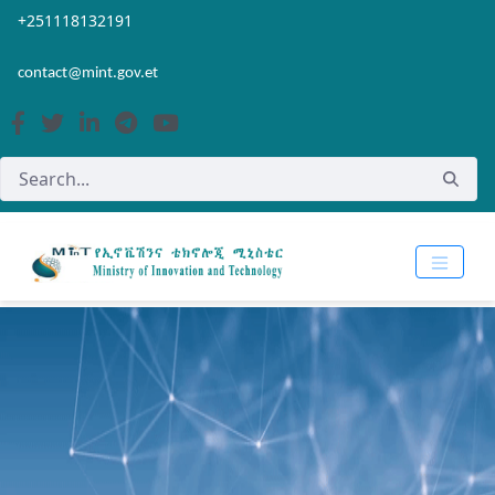
Skip to Main Content
Open Accessibility Menu
+251118132191
contact@mint.gov.et