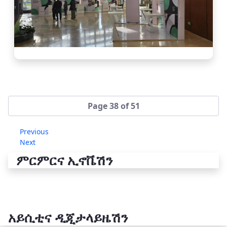
Page 38 of 51
Previous
Next
ምርምርና ኢኖቬሽን
አይሲቲና ዲጂታላይዜሽን