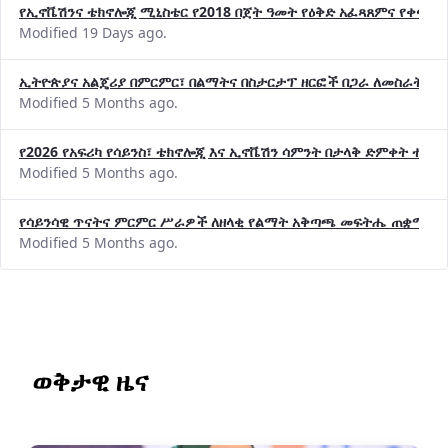
የኢኖቬሽንና ቴክኖሎጂ ሚኒስቴር የ2018 በጀት ዓመት የዕቅድ አፈጻጸምና የቀጣይ 
Modified 19 Days ago.
ኢትዮጵያና አልጄሪያ በምርምር፣ በልማትና በስታርታፕ ዘርፎች በጋራ ለመስራት መከሩ
Modified 5 Months ago.
የ2026 የአፍሪካ የሳይንስ፣ ቴክኖሎጂ እና ኢኖቬሽን ሳምንት በታላቅ ድምቀት ተጠና
Modified 5 Months ago.
የሳይንሳዊ ጥናትና ምርምር ሥራዎች ለዘላቂ የልማት አቅጣጫ መፍትሔ ጠቋሚ መ
Modified 5 Months ago.
ወቅታዊ ዜና