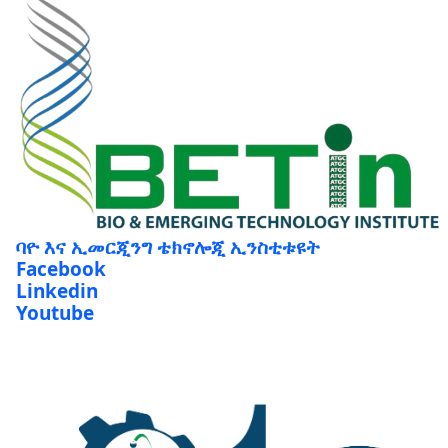
ባዮ እና ኢመርጂንግ ቴክኖሎጂ ኢንስቲቱዩት
Facebook
Linkedin
Youtube