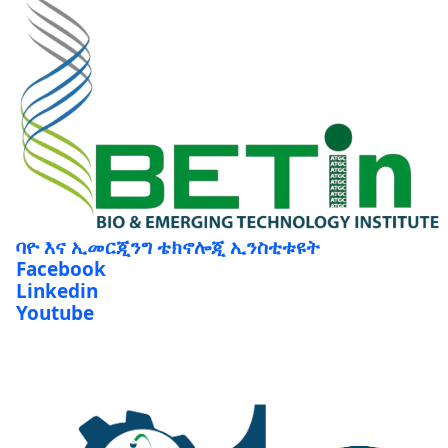
ባዮ እና ኢመርጂንግ ቴክኖሎጂ ኢንስቲቱዩት
Facebook
Linkedin
Youtube