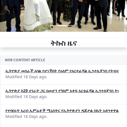
ትኩስ ዜና
WEB CONTENT ARTICLE
ኢትዮጵያ መስራች አባል የሆነችበት የአለም የአርተፊሻል ኢንተሊጀንስ የትብብር ድርጅት (
Modified 18 Days ago.
ኢትዮጵያ ከ29 ሀገራት ጋር በመሆን የዓለም አቀፍ አርቴፊሻል ኢንተለጀንስ ትብብ
Modified 18 Days ago.
የተባበሩት አረብ ኤምሬቶች ሚኒስትር የኢትዮጵያን ዲጂታል ስኬት አድንቀዋል —የ
Modified 18 Days ago.