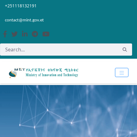
Skip to Main Content
Open Accessibility Menu
+251118132191
contact@mint.gov.et