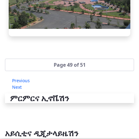
Page 49 of 51
Previous
Next
ምርምርና ኢኖቬሽን
አይሲቲና ዲጂታላይዜሽን