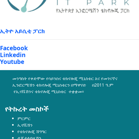
ኢትዮ አይሲቲ ፓርክ
Facebook
Linkedin
Youtube
መንግስት የቀድሞው የሳይንስና ቴክኖሎጂ ሚኒስቴር እና የመገናኛና
ኢንፎርሜሽን ቴክኖሎጂ ሚኒስቴርን በማዋሃድ በ2011 ዓ.ም
የኢኖቬሽንና ቴክኖሎጂ ሚኒስቴር ተቋቋመ፡፡
የትኩረት መስኮች
ምርምር
ኢኖቬሽን
የቴክኖሎጂ ሽግግር
ዲጂታላይዜሽን