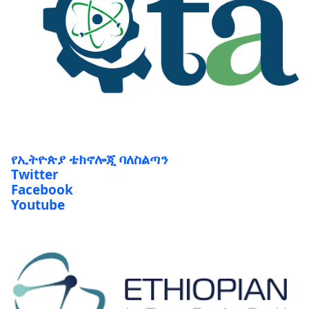
የኢትዮጵያ ቴክኖሎጂ ባለስልጣን
Twitter
Facebook
Youtube