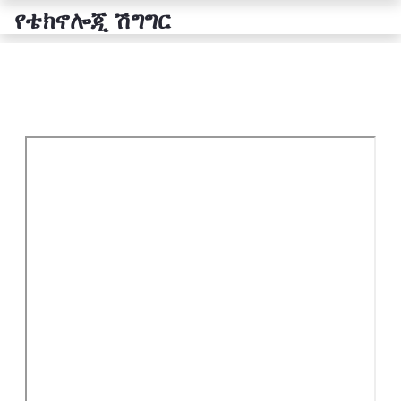
የቴክኖሎጂ ሽግግር