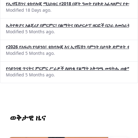
የኢኖቬሽንና ቴክኖሎጂ ሚኒስቴር የ2018 በጀት ዓመት የዕቅድ አፈጻጸምና የቀጣይ 
Modified 18 Days ago.
ኢትዮጵያና አልጄሪያ በምርምር፣ በልማትና በስታርታፕ ዘርፎች በጋራ ለመስራት መከሩ
Modified 5 Months ago.
የ2026 የአፍሪካ የሳይንስ፣ ቴክኖሎጂ እና ኢኖቬሽን ሳምንት በታላቅ ድምቀት ተጠና
Modified 5 Months ago.
የሳይንሳዊ ጥናትና ምርምር ሥራዎች ለዘላቂ የልማት አቅጣጫ መፍትሔ ጠቋሚ መ
Modified 5 Months ago.
ወቅታዊ ዜና