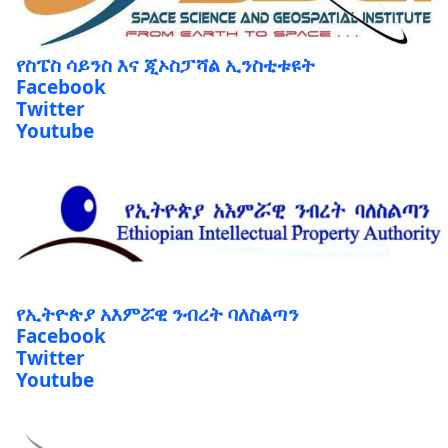
የስፔስ ሳይንስ እና ጂኦስፓሻል ኢንስቲቱዩት
Facebook
Twitter
Youtube
የኢትዮጵያ አእምሯዊ ንብረት ባለስልጣን
Facebook
Twitter
Youtube