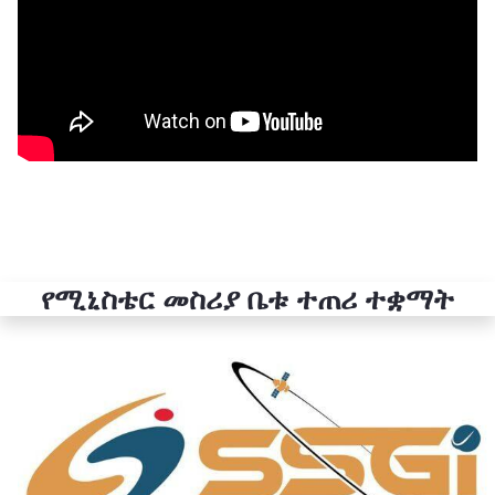
የሚኒስቴር መስሪያ ቤቱ ተጠሪ ተቋማት