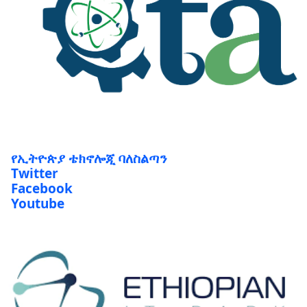
የኢትዮጵያ ቴክኖሎጂ ባለስልጣን
Twitter
Facebook
Youtube