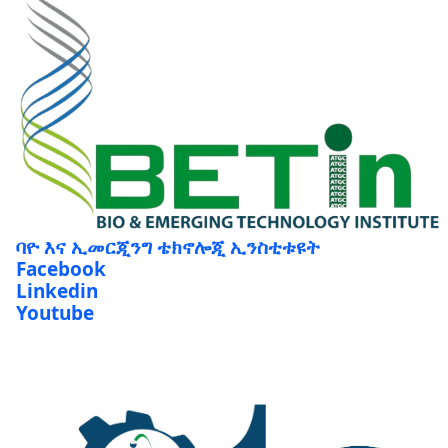
ባዮ እና ኢመርጂንግ ቴክኖሎጂ ኢንስቲቱዩት
Facebook
Linkedin
Youtube