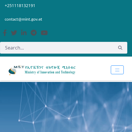
Skip to Main Content
Open Accessibility Menu
+251118132191
contact@mint.gov.et