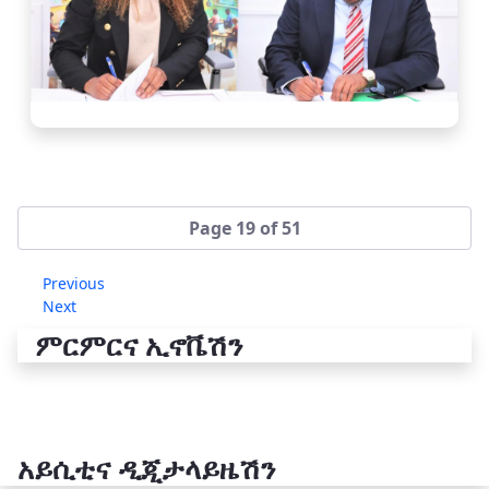
Page 19 of 51
Previous
Next
ምርምርና ኢኖቬሽን
አይሲቲና ዲጂታላይዜሽን