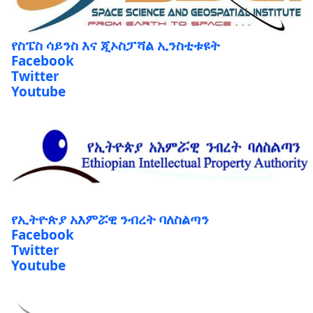
የስፔስ ሳይንስ እና ጂኦስፓሻል ኢንስቲቱዩት
Facebook
Twitter
Youtube
የኢትዮጵያ አእምሯዊ ንብረት ባለስልጣን
Facebook
Twitter
Youtube