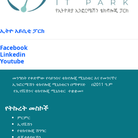
ኢትዮ አይሲቲ ፓርክ
Facebook
Linkedin
Youtube
መንግስት የቀድሞው የሳይንስና ቴክኖሎጂ ሚኒስቴር እና የመገናኛና
ኢንፎርሜሽን ቴክኖሎጂ ሚኒስቴርን በማዋሃድ በ2011 ዓ.ም
የኢኖቬሽንና ቴክኖሎጂ ሚኒስቴር ተቋቋመ፡፡
የትኩረት መስኮች
ምርምር
ኢኖቬሽን
የቴክኖሎጂ ሽግግር
ዲጂታላይዜሽን