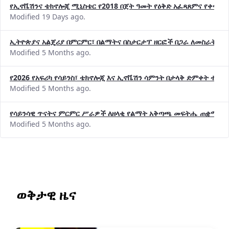
የኢኖቬሽንና ቴክኖሎጂ ሚኒስቴር የ2018 በጀት ዓመት የዕቅድ አፈጻጸምና የቀጣይ 
Modified 19 Days ago.
ኢትዮጵያና አልጄሪያ በምርምር፣ በልማትና በስታርታፕ ዘርፎች በጋራ ለመስራት መከሩ
Modified 5 Months ago.
የ2026 የአፍሪካ የሳይንስ፣ ቴክኖሎጂ እና ኢኖቬሽን ሳምንት በታላቅ ድምቀት ተጠና
Modified 5 Months ago.
የሳይንሳዊ ጥናትና ምርምር ሥራዎች ለዘላቂ የልማት አቅጣጫ መፍትሔ ጠቋሚ መ
Modified 5 Months ago.
ወቅታዊ ዜና