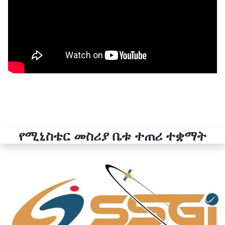
የሚኒስቴር መስሪያ ቤቱ ተጠሪ ተቋማት