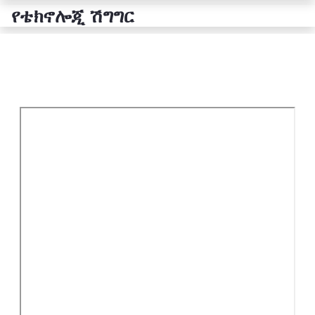
የቴክኖሎጂ ሽግግር