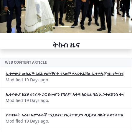
ትኩስ ዜና
WEB CONTENT ARTICLE
ኢትዮጵያ መስራች አባል የሆነችበት የአለም የአርተፊሻል ኢንተሊጀንስ የትብብር ድርጅት (
Modified 19 Days ago.
ኢትዮጵያ ከ29 ሀገራት ጋር በመሆን የዓለም አቀፍ አርቴፊሻል ኢንተለጀንስ ትብብ
Modified 19 Days ago.
የተባበሩት አረብ ኤምሬቶች ሚኒስትር የኢትዮጵያን ዲጂታል ስኬት አድንቀዋል —የ
Modified 19 Days ago.