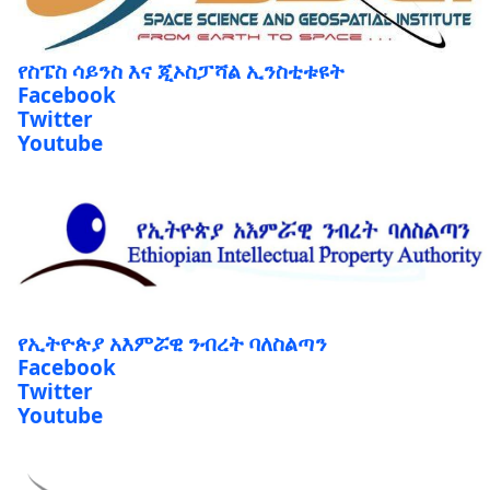
የስፔስ ሳይንስ እና ጂኦስፓሻል ኢንስቲቱዩት
Facebook
Twitter
Youtube
የኢትዮጵያ አእምሯዊ ንብረት ባለስልጣን
Facebook
Twitter
Youtube