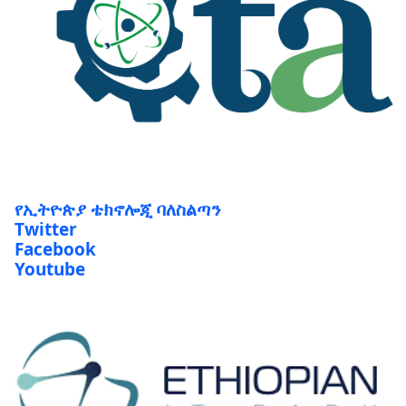
የኢትዮጵያ ቴክኖሎጂ ባለስልጣን
Twitter
Facebook
Youtube