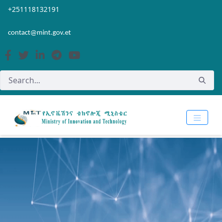
Skip to Main Content
Open Accessibility Menu
+251118132191
contact@mint.gov.et