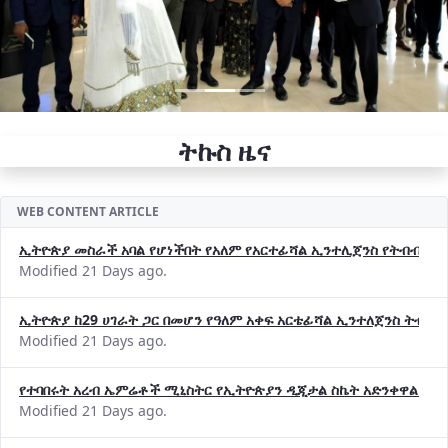
ትኩስ ዜና
WEB CONTENT ARTICLE
ኢትዮጵያ መስራች አባል የሆነችበት የአለም የአርተፊሻል ኢንተሊጀንስ የትብብር ድርጅት (
Modified 21 Days ago.
ኢትዮጵያ ከ29 ሀገራት ጋር በመሆን የዓለም አቀፍ አርቴፊሻል ኢንተለጀንስ ትብብ
Modified 21 Days ago.
የተባበሩት አረብ ኤምሬቶች ሚኒስትር የኢትዮጵያን ዲጂታል ስኬት አድንቀዋል —የ
Modified 21 Days ago.