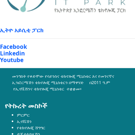
ኢትዮ አይሲቲ ፓርክ
Facebook
Linkedin
Youtube
መንግስት የቀድሞው የሳይንስና ቴክኖሎጂ ሚኒስቴር እና የመገናኛና
ኢንፎርሜሽን ቴክኖሎጂ ሚኒስቴርን በማዋሃድ በ2011 ዓ.ም
የኢኖቬሽንና ቴክኖሎጂ ሚኒስቴር ተቋቋመ፡፡
የትኩረት መስኮች
ምርምር
ኢኖቬሽን
የቴክኖሎጂ ሽግግር
ዲጂታላይዜሽን