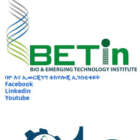
ባዮ እና ኢመርጂንግ ቴክኖሎጂ ኢንስቲቱዩት
Facebook
Linkedin
Youtube