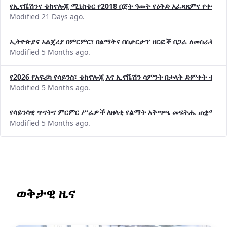
የኢኖቬሽንና ቴክኖሎጂ ሚኒስቴር የ2018 በጀት ዓመት የዕቅድ አፈጻጸምና የቀጣይ 
Modified 21 Days ago.
ኢትዮጵያና አልጄሪያ በምርምር፣ በልማትና በስታርታፕ ዘርፎች በጋራ ለመስራት መከሩ
Modified 5 Months ago.
የ2026 የአፍሪካ የሳይንስ፣ ቴክኖሎጂ እና ኢኖቬሽን ሳምንት በታላቅ ድምቀት ተጠና
Modified 5 Months ago.
የሳይንሳዊ ጥናትና ምርምር ሥራዎች ለዘላቂ የልማት አቅጣጫ መፍትሔ ጠቋሚ መ
Modified 5 Months ago.
ወቅታዊ ዜና