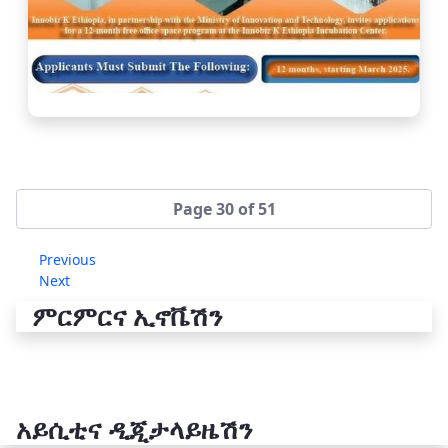
Page 30 of 51
Previous
Next
ምርምርና ኢኖቬሽን
አይሲቲና ዲጂታላይዜሽን