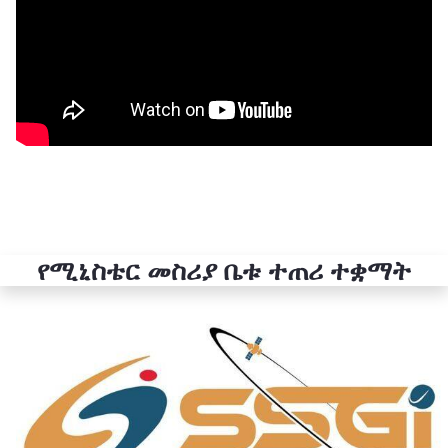
የሚኒስቴር መስሪያ ቤቱ ተጠሪ ተቋማት