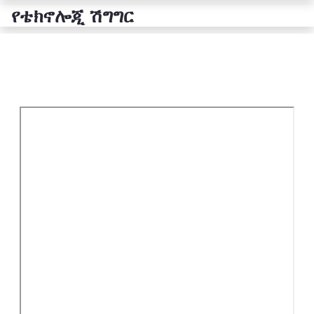
የቴክኖሎጂ ሽግግር