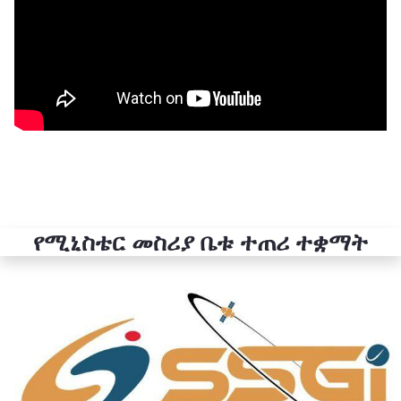
የሚኒስቴር መስሪያ ቤቱ ተጠሪ ተቋማት