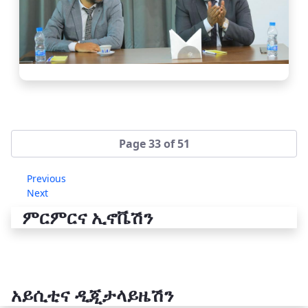
Page 33 of 51
Previous
Next
ምርምርና ኢኖቬሽን
አይሲቲና ዲጂታላይዜሽን