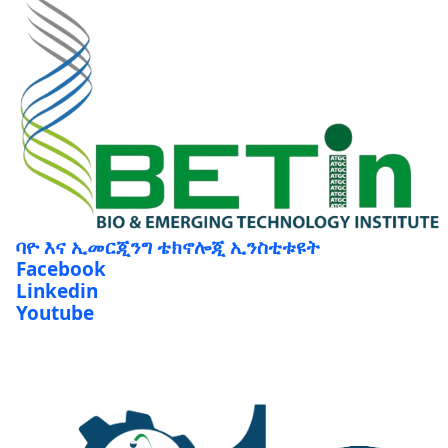
ባዮ እና ኢመርጂንግ ቴክኖሎጂ ኢንስቲቱዩት
Facebook
Linkedin
Youtube