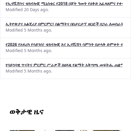
የኢኖቬሽንና ቴክኖሎጂ ሚኒስቴር የ2018 በጀት ዓመት የዕቅድ አፈጻጸምና የቀጣይ 
Modified 20 Days ago.
ኢትዮጵያና አልጄሪያ በምርምር፣ በልማትና በስታርታፕ ዘርፎች በጋራ ለመስራት መከሩ
Modified 5 Months ago.
የ2026 የአፍሪካ የሳይንስ፣ ቴክኖሎጂ እና ኢኖቬሽን ሳምንት በታላቅ ድምቀት ተጠና
Modified 5 Months ago.
የሳይንሳዊ ጥናትና ምርምር ሥራዎች ለዘላቂ የልማት አቅጣጫ መፍትሔ ጠቋሚ መ
Modified 5 Months ago.
ወቅታዊ ዜና