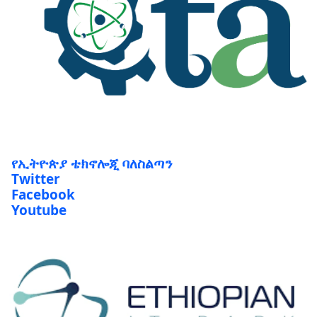
የኢትዮጵያ ቴክኖሎጂ ባለስልጣን
Twitter
Facebook
Youtube