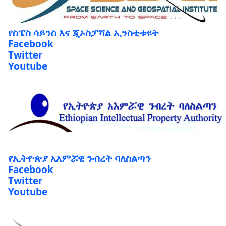
የስፔስ ሳይንስ እና ጂኦስፓሻል ኢንስቲቱዩት
Facebook
Twitter
Youtube
የኢትዮጵያ አእምሯዊ ንብረት ባለስልጣን
Facebook
Twitter
Youtube