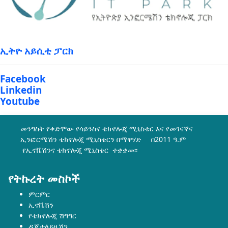
ኢትዮ አይሲቲ ፓርክ
Facebook
Linkedin
Youtube
መንግስት የቀድሞው የሳይንስና ቴክኖሎጂ ሚኒስቴር እና የመገናኛና
ኢንፎርሜሽን ቴክኖሎጂ ሚኒስቴርን በማዋሃድ በ2011 ዓ.ም
የኢኖቬሽንና ቴክኖሎጂ ሚኒስቴር ተቋቋመ፡፡
የትኩረት መስኮች
ምርምር
ኢኖቬሽን
የቴክኖሎጂ ሽግግር
ዲጂታላይዜሽን