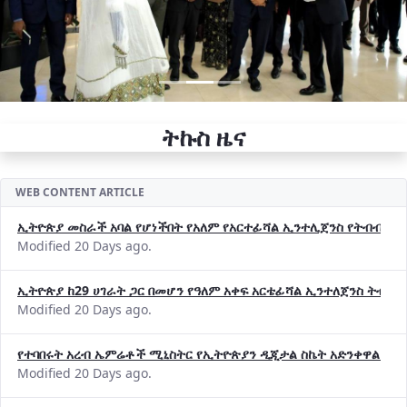
ትኩስ ዜና
WEB CONTENT ARTICLE
ኢትዮጵያ መስራች አባል የሆነችበት የአለም የአርተፊሻል ኢንተሊጀንስ የትብብር ድርጅት (
Modified 20 Days ago.
ኢትዮጵያ ከ29 ሀገራት ጋር በመሆን የዓለም አቀፍ አርቴፊሻል ኢንተለጀንስ ትብብ
Modified 20 Days ago.
የተባበሩት አረብ ኤምሬቶች ሚኒስትር የኢትዮጵያን ዲጂታል ስኬት አድንቀዋል —የ
Modified 20 Days ago.