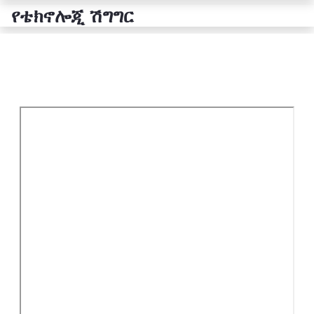
የቴክኖሎጂ ሽግግር