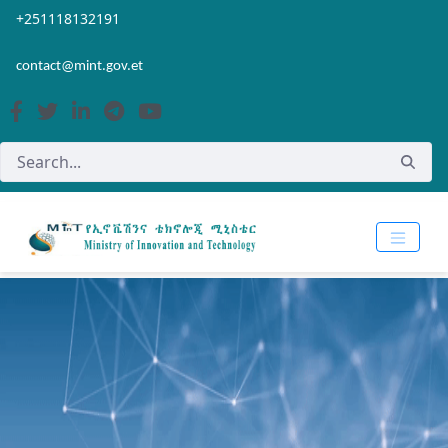
Skip to Main Content
Open Accessibility Menu
+251118132191
contact@mint.gov.et