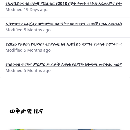
የኢኖቬሽንና ቴክኖሎጂ ሚኒስቴር የ2018 በጀት ዓመት የዕቅድ አፈጻጸምና የቀጣይ 
Modified 19 Days ago.
ኢትዮጵያና አልጄሪያ በምርምር፣ በልማትና በስታርታፕ ዘርፎች በጋራ ለመስራት መከሩ
Modified 5 Months ago.
የ2026 የአፍሪካ የሳይንስ፣ ቴክኖሎጂ እና ኢኖቬሽን ሳምንት በታላቅ ድምቀት ተጠና
Modified 5 Months ago.
የሳይንሳዊ ጥናትና ምርምር ሥራዎች ለዘላቂ የልማት አቅጣጫ መፍትሔ ጠቋሚ መ
Modified 5 Months ago.
ወቅታዊ ዜና