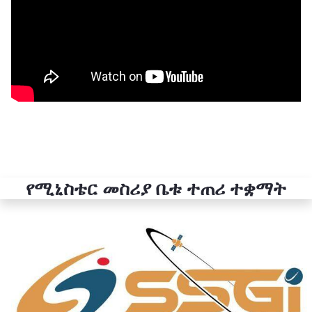
የሚኒስቴር መስሪያ ቤቱ ተጠሪ ተቋማት