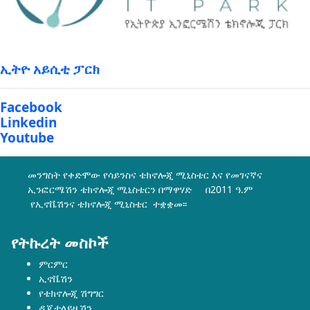
ኢትዮ አይሲቲ ፓርክ
Facebook
Linkedin
Youtube
መንግስት የቀድሞው የሳይንስና ቴክኖሎጂ ሚኒስቴር እና የመገናኛና
ኢንፎርሜሽን ቴክኖሎጂ ሚኒስቴርን በማዋሃድ በ2011 ዓ.ም
የኢኖቬሽንና ቴክኖሎጂ ሚኒስቴር ተቋቋመ፡፡
የትኩረት መስኮች
ምርምር
ኢኖቬሽን
የቴክኖሎጂ ሽግግር
ዲጂታላይዜሽን