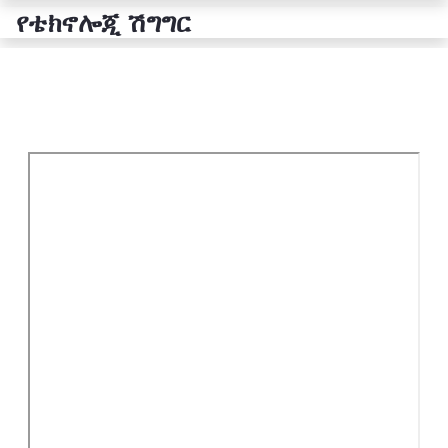
የቴክኖሎጂ ሽግግር