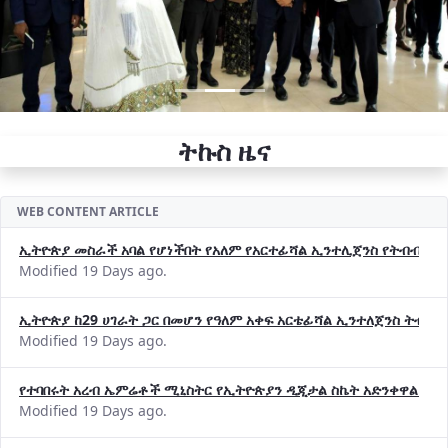
ትኩስ ዜና
WEB CONTENT ARTICLE
ኢትዮጵያ መስራች አባል የሆነችበት የአለም የአርተፊሻል ኢንተሊጀንስ የትብብር ድርጅት (
Modified 19 Days ago.
ኢትዮጵያ ከ29 ሀገራት ጋር በመሆን የዓለም አቀፍ አርቴፊሻል ኢንተለጀንስ ትብብ
Modified 19 Days ago.
የተባበሩት አረብ ኤምሬቶች ሚኒስትር የኢትዮጵያን ዲጂታል ስኬት አድንቀዋል —የ
Modified 19 Days ago.