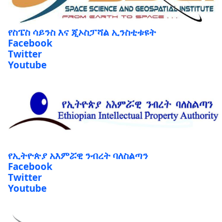
የስፔስ ሳይንስ እና ጂኦስፓሻል ኢንስቲቱዩት
Facebook
Twitter
Youtube
የኢትዮጵያ አእምሯዊ ንብረት ባለስልጣን
Facebook
Twitter
Youtube