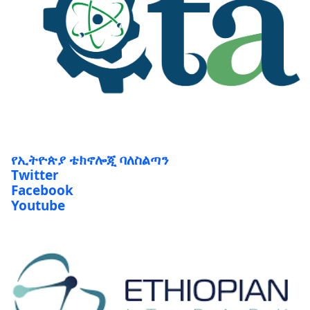
የኢትዮጵያ ቴክኖሎጂ ባለስልጣን
Twitter
Facebook
Youtube