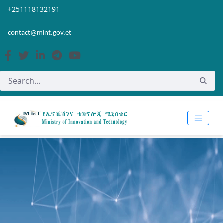
Skip to Main Content
Open Accessibility Menu
+251118132191
contact@mint.gov.et