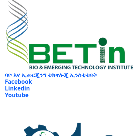
ባዮ እና ኢመርጂንግ ቴክኖሎጂ ኢንስቲቱዩት
Facebook
Linkedin
Youtube