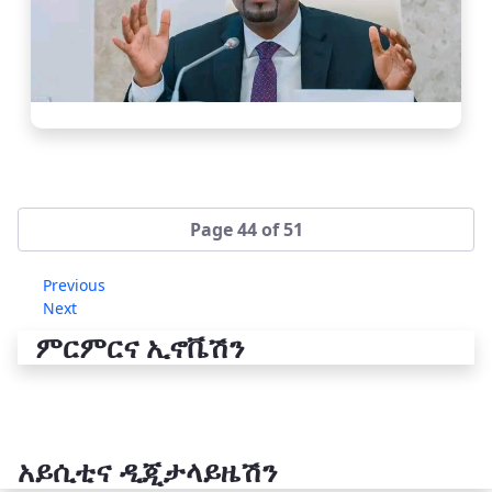
Page 44 of 51
Previous
Next
ምርምርና ኢኖቬሽን
አይሲቲና ዲጂታላይዜሽን