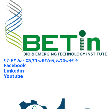
ባዮ እና ኢመርጂንግ ቴክኖሎጂ ኢንስቲቱዩት
Facebook
Linkedin
Youtube