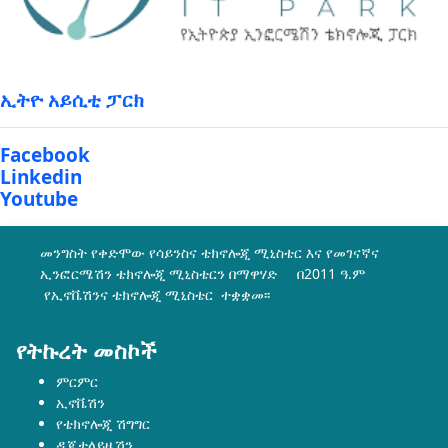
ኢትዮ አይሲቲ ፓርክ
Facebook
Linkedin
Youtube
መንግስት የቀድሞው የሳይንስና ቴክኖሎጂ ሚኒስቴር እና የመገናኛና
ኢንፎርሜሽን ቴክኖሎጂ ሚኒስቴርን በማዋሃድ በ2011 ዓ.ም
የኢኖቬሽንና ቴክኖሎጂ ሚኒስቴር ተቋቋመ፡፡
የትኩረት መስኮች
ምርምር
ኢኖቬሽን
የቴክኖሎጂ ሽግግር
ዲጂታላይዜሽን