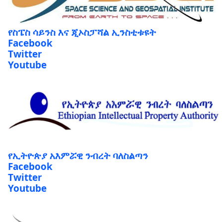
የስፔስ ሳይንስ እና ጂኦስፓሻል ኢንስቲቱዩት
Facebook
Twitter
Youtube
የኢትዮጵያ አእምሯዊ ንብረት ባለስልጣን
Facebook
Twitter
Youtube