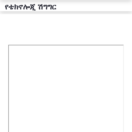
የቴክኖሎጂ ሽግግር