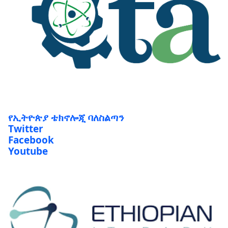
የኢትዮጵያ ቴክኖሎጂ ባለስልጣን
Twitter
Facebook
Youtube