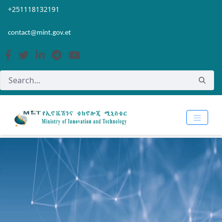
Skip to Main Content
Open Accessibility Menu
+251118132191
contact@mint.gov.et