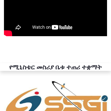
የሚኒስቴር መስሪያ ቤቱ ተጠሪ ተቋማት