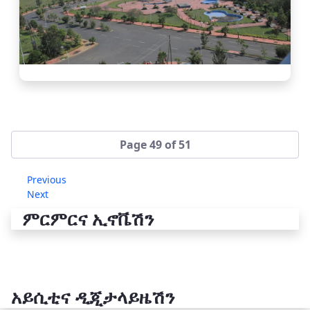
Page 49 of 51
Previous
Next
ምርምርና ኢኖቬሽን
አይሲቲና ዲጂታላይዜሽን