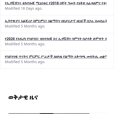
የኢኖቬሽንና ቴክኖሎጂ ሚኒስቴር የ2018 በጀት ዓመት የዕቅድ አፈጻጸምና የቀጣይ 
Modified 18 Days ago.
ኢትዮጵያና አልጄሪያ በምርምር፣ በልማትና በስታርታፕ ዘርፎች በጋራ ለመስራት መከሩ
Modified 5 Months ago.
የ2026 የአፍሪካ የሳይንስ፣ ቴክኖሎጂ እና ኢኖቬሽን ሳምንት በታላቅ ድምቀት ተጠና
Modified 5 Months ago.
የሳይንሳዊ ጥናትና ምርምር ሥራዎች ለዘላቂ የልማት አቅጣጫ መፍትሔ ጠቋሚ መ
Modified 5 Months ago.
ወቅታዊ ዜና