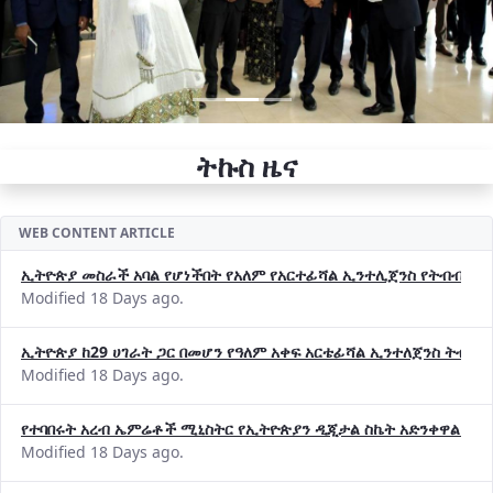
ትኩስ ዜና
WEB CONTENT ARTICLE
ኢትዮጵያ መስራች አባል የሆነችበት የአለም የአርተፊሻል ኢንተሊጀንስ የትብብር ድርጅት (
Modified 18 Days ago.
ኢትዮጵያ ከ29 ሀገራት ጋር በመሆን የዓለም አቀፍ አርቴፊሻል ኢንተለጀንስ ትብብ
Modified 18 Days ago.
የተባበሩት አረብ ኤምሬቶች ሚኒስትር የኢትዮጵያን ዲጂታል ስኬት አድንቀዋል —የ
Modified 18 Days ago.