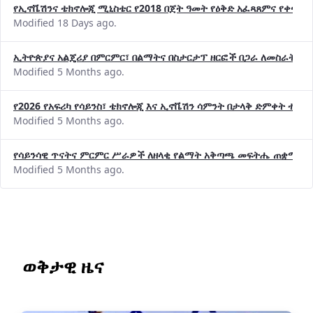
የኢኖቬሽንና ቴክኖሎጂ ሚኒስቴር የ2018 በጀት ዓመት የዕቅድ አፈጻጸምና የቀጣይ 
Modified 18 Days ago.
ኢትዮጵያና አልጄሪያ በምርምር፣ በልማትና በስታርታፕ ዘርፎች በጋራ ለመስራት መከሩ
Modified 5 Months ago.
የ2026 የአፍሪካ የሳይንስ፣ ቴክኖሎጂ እና ኢኖቬሽን ሳምንት በታላቅ ድምቀት ተጠና
Modified 5 Months ago.
የሳይንሳዊ ጥናትና ምርምር ሥራዎች ለዘላቂ የልማት አቅጣጫ መፍትሔ ጠቋሚ መ
Modified 5 Months ago.
ወቅታዊ ዜና