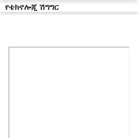
የቴክኖሎጂ ሽግግር