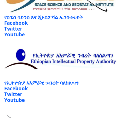
የስፔስ ሳይንስ እና ጂኦስፓሻል ኢንስቲቱዩት
Facebook
Twitter
Youtube
የኢትዮጵያ አእምሯዊ ንብረት ባለስልጣን
Facebook
Twitter
Youtube