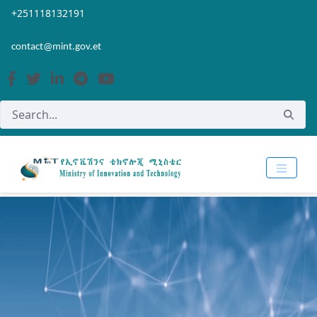
Skip to Main Content
Open Accessibility Menu
+251118132191
contact@mint.gov.et