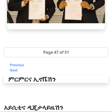
Page 47 of 51
Previous
Next
ምርምርና ኢኖቬሽን
አይሲቲና ዲጂታላይዜሽን