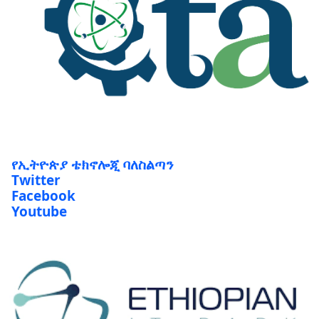
የኢትዮጵያ ቴክኖሎጂ ባለስልጣን
Twitter
Facebook
Youtube