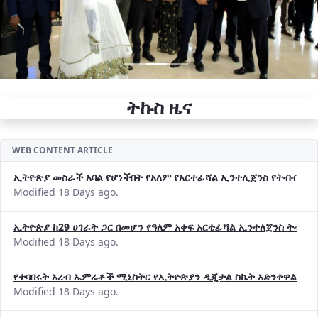
ትኩስ ዜና
WEB CONTENT ARTICLE
ኢትዮጵያ መስራች አባል የሆነችበት የአለም የአርተፊሻል ኢንተሊጀንስ የትብብር ድርጅት (
Modified 18 Days ago.
ኢትዮጵያ ከ29 ሀገራት ጋር በመሆን የዓለም አቀፍ አርቴፊሻል ኢንተለጀንስ ትብብ
Modified 18 Days ago.
የተባበሩት አረብ ኤምሬቶች ሚኒስትር የኢትዮጵያን ዲጂታል ስኬት አድንቀዋል —የ
Modified 18 Days ago.