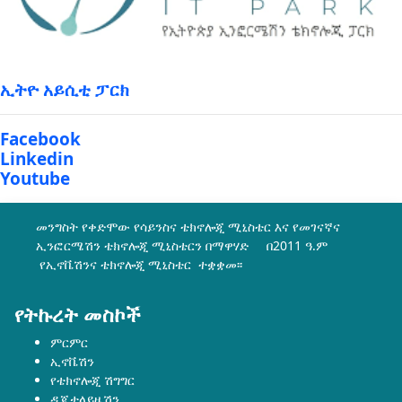
ኢትዮ አይሲቲ ፓርክ
Facebook
Linkedin
Youtube
መንግስት የቀድሞው የሳይንስና ቴክኖሎጂ ሚኒስቴር እና የመገናኛና
ኢንፎርሜሽን ቴክኖሎጂ ሚኒስቴርን በማዋሃድ በ2011 ዓ.ም
የኢኖቬሽንና ቴክኖሎጂ ሚኒስቴር ተቋቋመ፡፡
የትኩረት መስኮች
ምርምር
ኢኖቬሽን
የቴክኖሎጂ ሽግግር
ዲጂታላይዜሽን