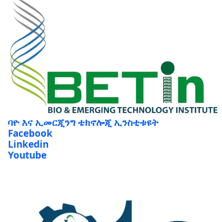
ባዮ እና ኢመርጂንግ ቴክኖሎጂ ኢንስቲቱዩት
Facebook
Linkedin
Youtube