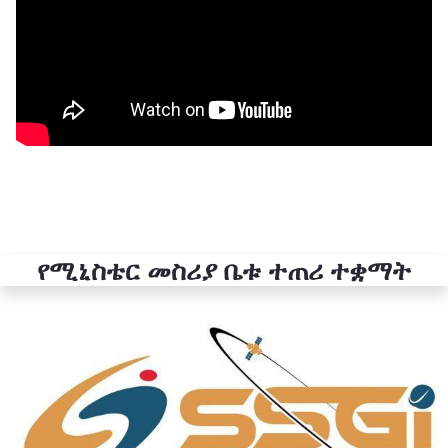
የሚኒስቴር መስሪያ ቤቱ ተጠሪ ተቋማት