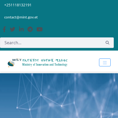
Skip to Main Content
Open Accessibility Menu
+251118132191
contact@mint.gov.et