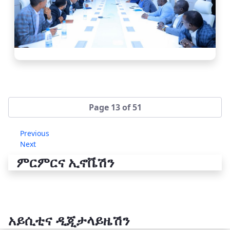
Page 13 of 51
Previous
Next
ምርምርና ኢኖቬሽን
አይሲቲና ዲጂታላይዜሽን