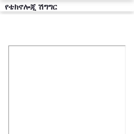
የቴክኖሎጂ ሽግግር