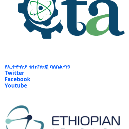
የኢትዮጵያ ቴክኖሎጂ ባለስልጣን
Twitter
Facebook
Youtube