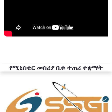
የሚኒስቴር መስሪያ ቤቱ ተጠሪ ተቋማት