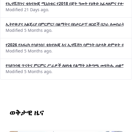
የኢኖቬሽንና ቴክኖሎጂ ሚኒስቴር የ2018 በጀት ዓመት የዕቅድ አፈጻጸምና የቀጣይ 
Modified 21 Days ago.
ኢትዮጵያና አልጄሪያ በምርምር፣ በልማትና በስታርታፕ ዘርፎች በጋራ ለመስራት መከሩ
Modified 5 Months ago.
የ2026 የአፍሪካ የሳይንስ፣ ቴክኖሎጂ እና ኢኖቬሽን ሳምንት በታላቅ ድምቀት ተጠና
Modified 5 Months ago.
የሳይንሳዊ ጥናትና ምርምር ሥራዎች ለዘላቂ የልማት አቅጣጫ መፍትሔ ጠቋሚ መ
Modified 5 Months ago.
ወቅታዊ ዜና