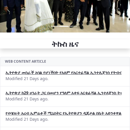
ትኩስ ዜና
WEB CONTENT ARTICLE
ኢትዮጵያ መስራች አባል የሆነችበት የአለም የአርተፊሻል ኢንተሊጀንስ የትብብር ድርጅት (
Modified 21 Days ago.
ኢትዮጵያ ከ29 ሀገራት ጋር በመሆን የዓለም አቀፍ አርቴፊሻል ኢንተለጀንስ ትብብ
Modified 21 Days ago.
የተባበሩት አረብ ኤምሬቶች ሚኒስትር የኢትዮጵያን ዲጂታል ስኬት አድንቀዋል —የ
Modified 21 Days ago.