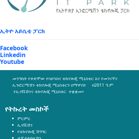
ኢትዮ አይሲቲ ፓርክ
Facebook
Linkedin
Youtube
መንግስት የቀድሞው የሳይንስና ቴክኖሎጂ ሚኒስቴር እና የመገናኛና
ኢንፎርሜሽን ቴክኖሎጂ ሚኒስቴርን በማዋሃድ በ2011 ዓ.ም
የኢኖቬሽንና ቴክኖሎጂ ሚኒስቴር ተቋቋመ፡፡
የትኩረት መስኮች
ምርምር
ኢኖቬሽን
የቴክኖሎጂ ሽግግር
ዲጂታላይዜሽን