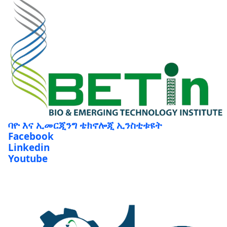
ባዮ እና ኢመርጂንግ ቴክኖሎጂ ኢንስቲቱዩት
Facebook
Linkedin
Youtube