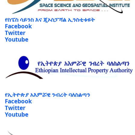
የስፔስ ሳይንስ እና ጂኦስፓሻል ኢንስቲቱዩት
Facebook
Twitter
Youtube
የኢትዮጵያ አእምሯዊ ንብረት ባለስልጣን
Facebook
Twitter
Youtube