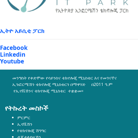
ኢትዮ አይሲቲ ፓርክ
Facebook
Linkedin
Youtube
መንግስት የቀድሞው የሳይንስና ቴክኖሎጂ ሚኒስቴር እና የመገናኛና
ኢንፎርሜሽን ቴክኖሎጂ ሚኒስቴርን በማዋሃድ በ2011 ዓ.ም
የኢኖቬሽንና ቴክኖሎጂ ሚኒስቴር ተቋቋመ፡፡
የትኩረት መስኮች
ምርምር
ኢኖቬሽን
የቴክኖሎጂ ሽግግር
ዲጂታላይዜሽን