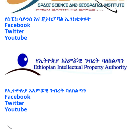
የስፔስ ሳይንስ እና ጂኦስፓሻል ኢንስቲቱዩት
Facebook
Twitter
Youtube
የኢትዮጵያ አእምሯዊ ንብረት ባለስልጣን
Facebook
Twitter
Youtube