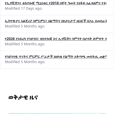
የኢኖቬሽንና ቴክኖሎጂ ሚኒስቴር የ2018 በጀት ዓመት የዕቅድ አፈጻጸምና የቀጣይ 
Modified 17 Days ago.
ኢትዮጵያና አልጄሪያ በምርምር፣ በልማትና በስታርታፕ ዘርፎች በጋራ ለመስራት መከሩ
Modified 5 Months ago.
የ2026 የአፍሪካ የሳይንስ፣ ቴክኖሎጂ እና ኢኖቬሽን ሳምንት በታላቅ ድምቀት ተጠና
Modified 5 Months ago.
የሳይንሳዊ ጥናትና ምርምር ሥራዎች ለዘላቂ የልማት አቅጣጫ መፍትሔ ጠቋሚ መ
Modified 5 Months ago.
ወቅታዊ ዜና