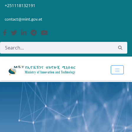
Skip to Main Content
Open Accessibility Menu
+251118132191
contact@mint.gov.et