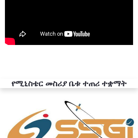
የሚኒስቴር መስሪያ ቤቱ ተጠሪ ተቋማት