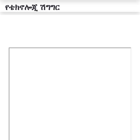
የቴክኖሎጂ ሽግግር