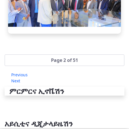
Page 2 of 51
Previous
Next
ምርምርና ኢኖቬሽን
አይሲቲና ዲጂታላይዜሽን