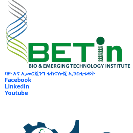
ባዮ እና ኢመርጂንግ ቴክኖሎጂ ኢንስቲቱዩት
Facebook
Linkedin
Youtube