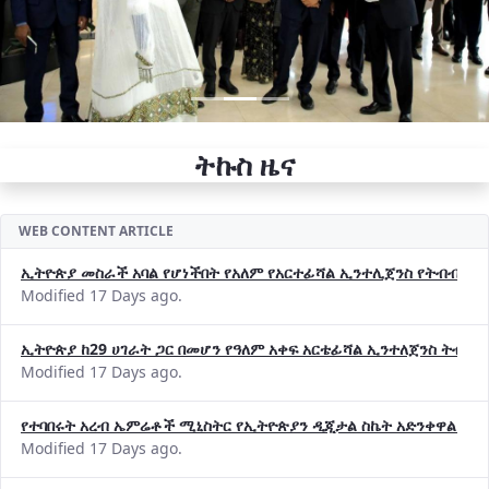
ትኩስ ዜና
WEB CONTENT ARTICLE
ኢትዮጵያ መስራች አባል የሆነችበት የአለም የአርተፊሻል ኢንተሊጀንስ የትብብር ድርጅት (
Modified 17 Days ago.
ኢትዮጵያ ከ29 ሀገራት ጋር በመሆን የዓለም አቀፍ አርቴፊሻል ኢንተለጀንስ ትብብ
Modified 17 Days ago.
የተባበሩት አረብ ኤምሬቶች ሚኒስትር የኢትዮጵያን ዲጂታል ስኬት አድንቀዋል —የ
Modified 17 Days ago.