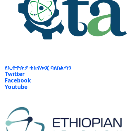
የኢትዮጵያ ቴክኖሎጂ ባለስልጣን
Twitter
Facebook
Youtube