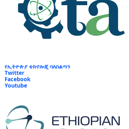
የኢትዮጵያ ቴክኖሎጂ ባለስልጣን
Twitter
Facebook
Youtube