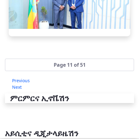
Page 11 of 51
Previous
Next
ምርምርና ኢኖቬሽን
አይሲቲና ዲጂታላይዜሽን