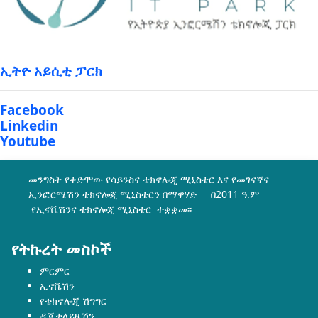
ኢትዮ አይሲቲ ፓርክ
Facebook
Linkedin
Youtube
መንግስት የቀድሞው የሳይንስና ቴክኖሎጂ ሚኒስቴር እና የመገናኛና
ኢንፎርሜሽን ቴክኖሎጂ ሚኒስቴርን በማዋሃድ በ2011 ዓ.ም
የኢኖቬሽንና ቴክኖሎጂ ሚኒስቴር ተቋቋመ፡፡
የትኩረት መስኮች
ምርምር
ኢኖቬሽን
የቴክኖሎጂ ሽግግር
ዲጂታላይዜሽን