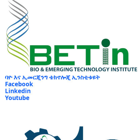
ባዮ እና ኢመርጂንግ ቴክኖሎጂ ኢንስቲቱዩት
Facebook
Linkedin
Youtube