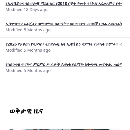
የኢኖቬሽንና ቴክኖሎጂ ሚኒስቴር የ2018 በጀት ዓመት የዕቅድ አፈጻጸምና የቀጣይ 
Modified 18 Days ago.
ኢትዮጵያና አልጄሪያ በምርምር፣ በልማትና በስታርታፕ ዘርፎች በጋራ ለመስራት መከሩ
Modified 5 Months ago.
የ2026 የአፍሪካ የሳይንስ፣ ቴክኖሎጂ እና ኢኖቬሽን ሳምንት በታላቅ ድምቀት ተጠና
Modified 5 Months ago.
የሳይንሳዊ ጥናትና ምርምር ሥራዎች ለዘላቂ የልማት አቅጣጫ መፍትሔ ጠቋሚ መ
Modified 5 Months ago.
ወቅታዊ ዜና