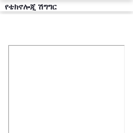
የቴክኖሎጂ ሽግግር