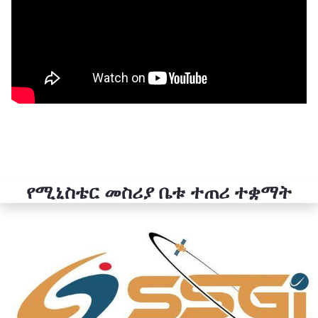
የሚኒስቴር መስሪያ ቤቱ ተጠሪ ተቋማት