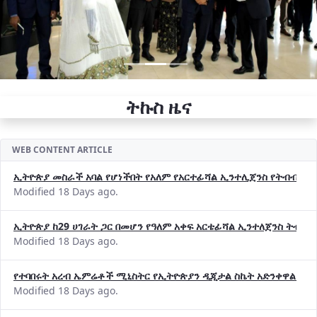
ትኩስ ዜና
WEB CONTENT ARTICLE
ኢትዮጵያ መስራች አባል የሆነችበት የአለም የአርተፊሻል ኢንተሊጀንስ የትብብር ድርጅት (
Modified 18 Days ago.
ኢትዮጵያ ከ29 ሀገራት ጋር በመሆን የዓለም አቀፍ አርቴፊሻል ኢንተለጀንስ ትብብ
Modified 18 Days ago.
የተባበሩት አረብ ኤምሬቶች ሚኒስትር የኢትዮጵያን ዲጂታል ስኬት አድንቀዋል —የ
Modified 18 Days ago.