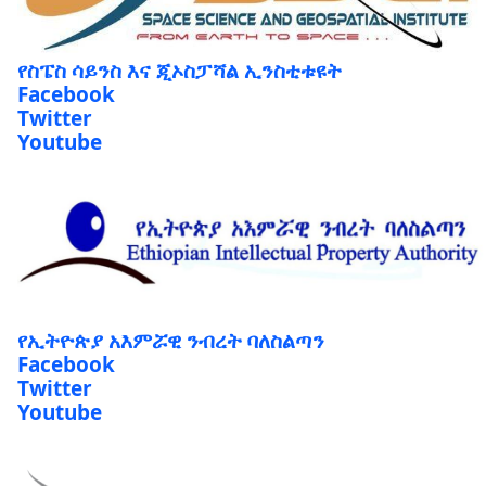
የስፔስ ሳይንስ እና ጂኦስፓሻል ኢንስቲቱዩት
Facebook
Twitter
Youtube
የኢትዮጵያ አእምሯዊ ንብረት ባለስልጣን
Facebook
Twitter
Youtube