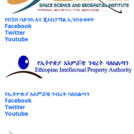
የስፔስ ሳይንስ እና ጂኦስፓሻል ኢንስቲቱዩት
Facebook
Twitter
Youtube
የኢትዮጵያ አእምሯዊ ንብረት ባለስልጣን
Facebook
Twitter
Youtube