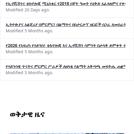
የኢኖቬሽንና ቴክኖሎጂ ሚኒስቴር የ2018 በጀት ዓመት የዕቅድ አፈጻጸምና የቀጣይ 
Modified 20 Days ago.
ኢትዮጵያና አልጄሪያ በምርምር፣ በልማትና በስታርታፕ ዘርፎች በጋራ ለመስራት መከሩ
Modified 5 Months ago.
የ2026 የአፍሪካ የሳይንስ፣ ቴክኖሎጂ እና ኢኖቬሽን ሳምንት በታላቅ ድምቀት ተጠና
Modified 5 Months ago.
የሳይንሳዊ ጥናትና ምርምር ሥራዎች ለዘላቂ የልማት አቅጣጫ መፍትሔ ጠቋሚ መ
Modified 5 Months ago.
ወቅታዊ ዜና