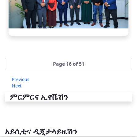
Page 16 of 51
Previous
Next
ምርምርና ኢኖቬሽን
አይሲቲና ዲጂታላይዜሽን