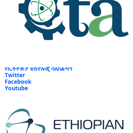
የኢትዮጵያ ቴክኖሎጂ ባለስልጣን
Twitter
Facebook
Youtube