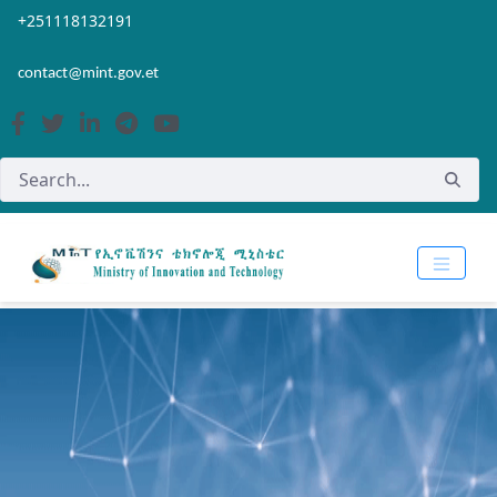
Skip to Main Content
Open Accessibility Menu
+251118132191
contact@mint.gov.et