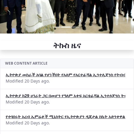
ትኩስ ዜና
WEB CONTENT ARTICLE
ኢትዮጵያ መስራች አባል የሆነችበት የአለም የአርተፊሻል ኢንተሊጀንስ የትብብር ድርጅት (
Modified 20 Days ago.
ኢትዮጵያ ከ29 ሀገራት ጋር በመሆን የዓለም አቀፍ አርቴፊሻል ኢንተለጀንስ ትብብ
Modified 20 Days ago.
የተባበሩት አረብ ኤምሬቶች ሚኒስትር የኢትዮጵያን ዲጂታል ስኬት አድንቀዋል —የ
Modified 20 Days ago.