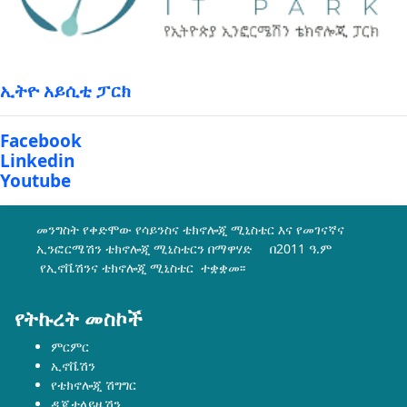
ኢትዮ አይሲቲ ፓርክ
Facebook
Linkedin
Youtube
መንግስት የቀድሞው የሳይንስና ቴክኖሎጂ ሚኒስቴር እና የመገናኛና
ኢንፎርሜሽን ቴክኖሎጂ ሚኒስቴርን በማዋሃድ በ2011 ዓ.ም
የኢኖቬሽንና ቴክኖሎጂ ሚኒስቴር ተቋቋመ፡፡
የትኩረት መስኮች
ምርምር
ኢኖቬሽን
የቴክኖሎጂ ሽግግር
ዲጂታላይዜሽን