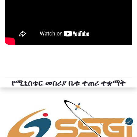
የሚኒስቴር መስሪያ ቤቱ ተጠሪ ተቋማት