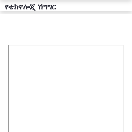
የቴክኖሎጂ ሽግግር