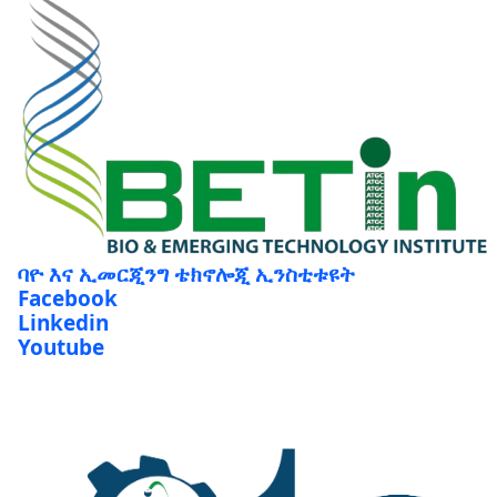
ባዮ እና ኢመርጂንግ ቴክኖሎጂ ኢንስቲቱዩት
Facebook
Linkedin
Youtube