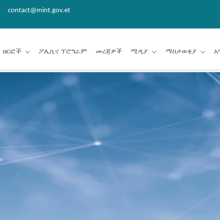
contact@mint.gov.et
ዘርፎች
ፖሊሲና ፕሮግራም
መረጃዎች
ሚዲያ
ማስታወቂያ
አ