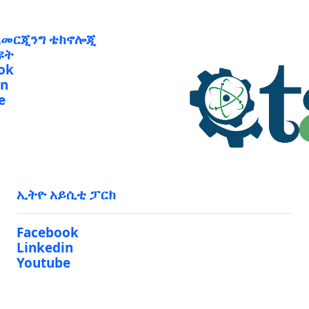
ኢመርጂንግ ቴክኖሎጂ
ዩት
ok
in
e
ኢትዮ አይሲቲ ፓርክ
Facebook
Linkedin
Youtube