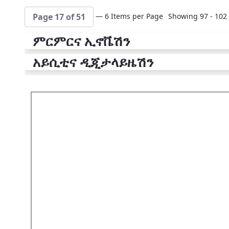
— 6 Items per Page
Showing 97 - 102 
Page 17 of 51
ምርምርና ኢኖቬሽን
አይሲቲና ዲጂታላይዜሽን