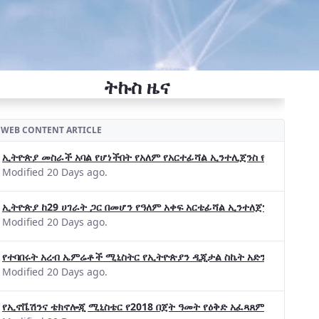
ትኩስ ዜና
WEB CONTENT ARTICLE
ኢትዮጵያ መስራች አባል የሆነችበት የአለም የአርተፊሻል ኢንተሊጀንስ የትብብር ድርጅት (Wo
Modified 20 Days ago.
ኢትዮጵያ ከ29 ሀገራት ጋር በመሆን የዓለም አቀፍ አርቴፊሻል ኢንተለጀንስ ትብብር 
Modified 20 Days ago.
የተባበሩት አረብ ኤምሬቶች ሚኒስትር የኢትዮጵያን ዲጂታል ስኬት አድንቀዋል —የኢት
Modified 20 Days ago.
የኢኖቬሽንና ቴክኖሎጂ ሚኒስቴር የ2018 በጀት ዓመት የዕቅድ አፈጻጸምና የቀጣይ አቅ