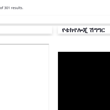
of 301 results.
የቴክኖሎጂ ሽግግር