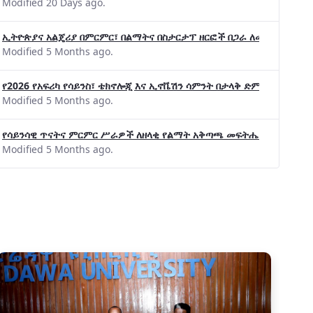
Modified 20 Days ago.
ኢትዮጵያና አልጄሪያ በምርምር፣ በልማትና በስታርታፕ ዘርፎች በጋራ ለመስራት መከሩ፡፡
Modified 5 Months ago.
የ2026 የአፍሪካ የሳይንስ፣ ቴክኖሎጂ እና ኢኖቬሽን ሳምንት በታላቅ ድምቀት ተጠናቀቀ
Modified 5 Months ago.
የሳይንሳዊ ጥናትና ምርምር ሥራዎች ለዘላቂ የልማት አቅጣጫ መፍትሔ ጠቋሚ መሆና
Modified 5 Months ago.