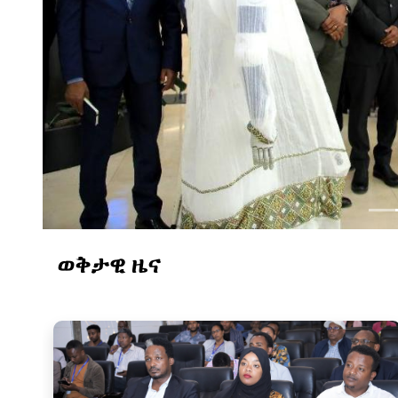
ወቅታዊ ዜና