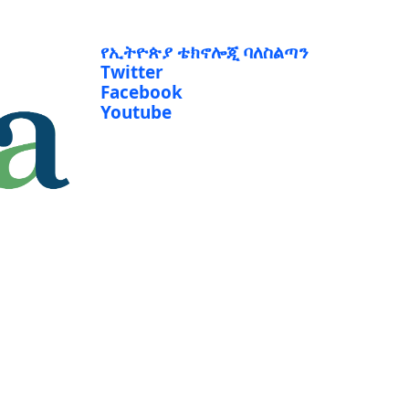
የኢትዮጵያ ቴክኖሎጂ ባለስልጣን
Twitter
Facebook
Youtube