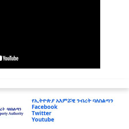
የኢትዮጵያ አእምሯዊ ንብረት ባለስልጣን
Facebook
Twitter
Youtube