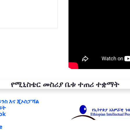
የሚኒስቴር መስሪያ ቤቱ ተጠሪ ተቋማት
ይንስ እና ጂኦስፓሻል
ዩት
ok
e