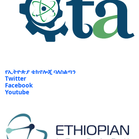
የኢትዮጵያ ቴክኖሎጂ ባለስልጣን
Twitter
Facebook
Youtube