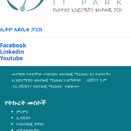
ኢትዮ አይሲቲ ፓርክ
Facebook
Linkedin
Youtube
መንግስት የቀድሞው የሳይንስና ቴክኖሎጂ ሚኒስቴር እና የመገናኛና
ኢንፎርሜሽን ቴክኖሎጂ ሚኒስቴርን በማዋሃድ በ2011 ዓ.ም
የኢኖቬሽንና ቴክኖሎጂ ሚኒስቴር ተቋቋመ፡፡
የትኩረት መስኮች
ምርምር
ኢኖቬሽን
የቴክኖሎጂ ሽግግር
ዲጂታላይዜሽን