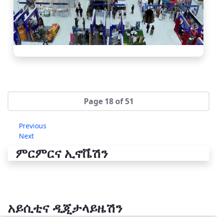
Page 18 of 51
Previous
Next
ምርምርና ኢኖቬሽን
አይሲቲና ዲጂታላይዜሽን