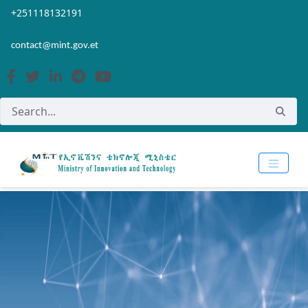
Skip to Main Content
Open Accessibility Menu
+251118132191
contact@mint.gov.et