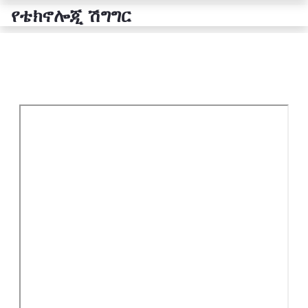
የቴክኖሎጂ ሽግግር