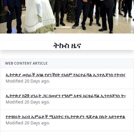
ትኩስ ዜና
WEB CONTENT ARTICLE
ኢትዮጵያ መስራች አባል የሆነችበት የአለም የአርተፊሻል ኢንተሊጀንስ የትብብር ድርጅት (
Modified 20 Days ago.
ኢትዮጵያ ከ29 ሀገራት ጋር በመሆን የዓለም አቀፍ አርቴፊሻል ኢንተለጀንስ ትብብ
Modified 20 Days ago.
የተባበሩት አረብ ኤምሬቶች ሚኒስትር የኢትዮጵያን ዲጂታል ስኬት አድንቀዋል —የ
Modified 20 Days ago.