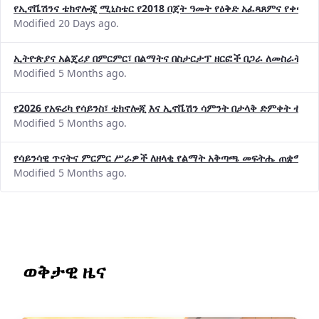
የኢኖቬሽንና ቴክኖሎጂ ሚኒስቴር የ2018 በጀት ዓመት የዕቅድ አፈጻጸምና የቀጣይ 
Modified 20 Days ago.
ኢትዮጵያና አልጄሪያ በምርምር፣ በልማትና በስታርታፕ ዘርፎች በጋራ ለመስራት መከሩ
Modified 5 Months ago.
የ2026 የአፍሪካ የሳይንስ፣ ቴክኖሎጂ እና ኢኖቬሽን ሳምንት በታላቅ ድምቀት ተጠና
Modified 5 Months ago.
የሳይንሳዊ ጥናትና ምርምር ሥራዎች ለዘላቂ የልማት አቅጣጫ መፍትሔ ጠቋሚ መ
Modified 5 Months ago.
ወቅታዊ ዜና