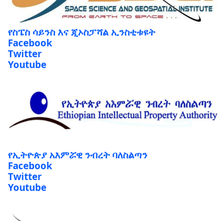
የስፔስ ሳይንስ እና ጂኦስፓሻል ኢንስቲቱዩት
Facebook
Twitter
Youtube
የኢትዮጵያ አእምሯዊ ንብረት ባለስልጣን
Facebook
Twitter
Youtube