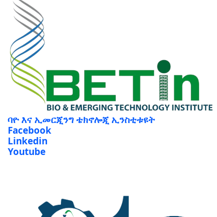
ባዮ እና ኢመርጂንግ ቴክኖሎጂ ኢንስቲቱዩት
Facebook
Linkedin
Youtube