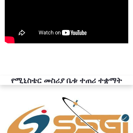
የሚኒስቴር መስሪያ ቤቱ ተጠሪ ተቋማት