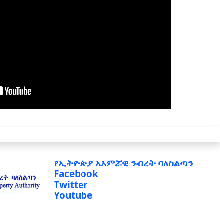
የኢትዮጵያ አእምሯዊ ንብረት ባለስልጣን
Facebook
Twitter
Youtube