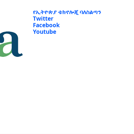
የኢትዮጵያ ቴክኖሎጂ ባለስልጣን
Twitter
Facebook
Youtube