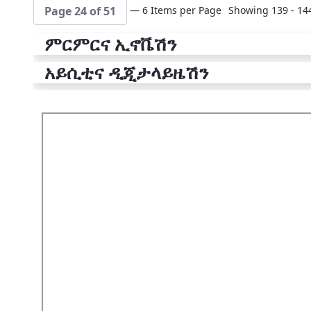
— 6 Items per Page
Showing 139 - 144
Page 24 of 51
ምርምርና ኢኖቬሽን
አይሲቲና ዲጂታላይዜሽን