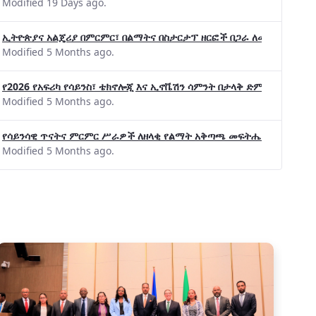
Modified 19 Days ago.
ኢትዮጵያና አልጄሪያ በምርምር፣ በልማትና በስታርታፕ ዘርፎች በጋራ ለመስራት መከሩ፡፡
Modified 5 Months ago.
የ2026 የአፍሪካ የሳይንስ፣ ቴክኖሎጂ እና ኢኖቬሽን ሳምንት በታላቅ ድምቀት ተጠናቀቀ
Modified 5 Months ago.
የሳይንሳዊ ጥናትና ምርምር ሥራዎች ለዘላቂ የልማት አቅጣጫ መፍትሔ ጠቋሚ መሆና
Modified 5 Months ago.