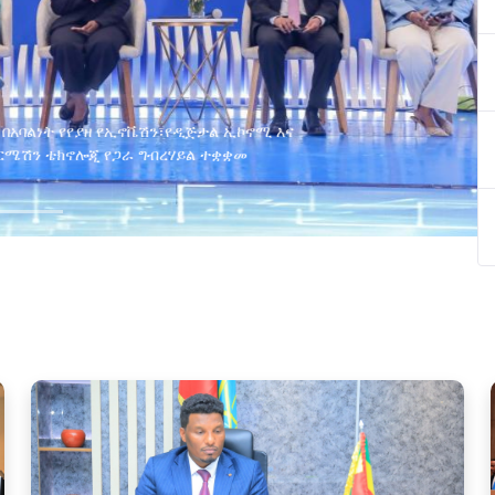
ያዘ የኢኖቬሽን፣የዲጅታል ኢኮኖሚ እና
ጂ የጋራ ግብረሃይል ተቋቋመ