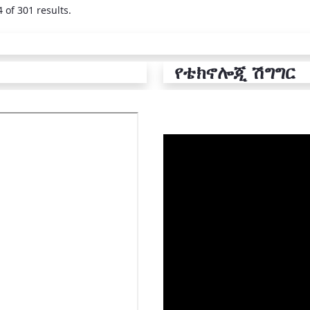
 of 301 results.
የቴክኖሎጂ ሽግግር