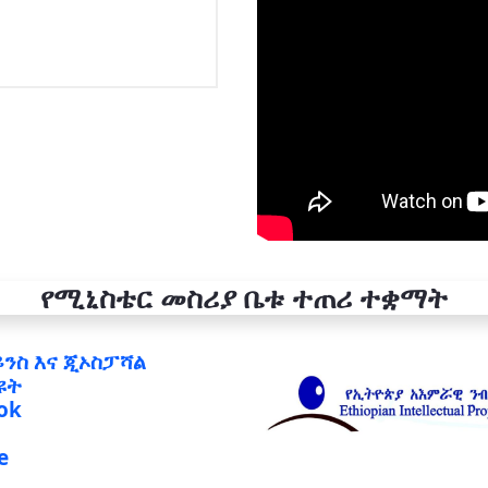
የሚኒስቴር መስሪያ ቤቱ ተጠሪ ተቋማት
ይንስ እና ጂኦስፓሻል
ዩት
ok
e