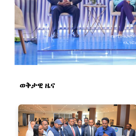
የልማት አጋሮች በአባልነት የየ
የኢንፎርሜሽን ቴክኖሎ
ወቅታዊ ዜና