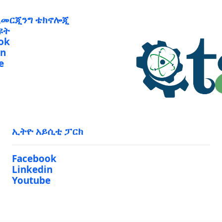
ኢመርጂንግ ቴክኖሎጂ
ዩት
ok
in
e
ኢትዮ አይሲቲ ፓርክ
Facebook
Linkedin
Youtube