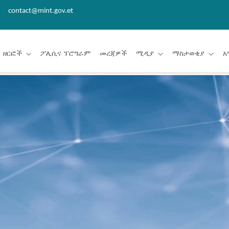
contact@mint.gov.et
ዘርፎች
ፖሊሲና ፕሮግራም
መረጃዎች
ሚዲያ
ማስታወቂያ
አ