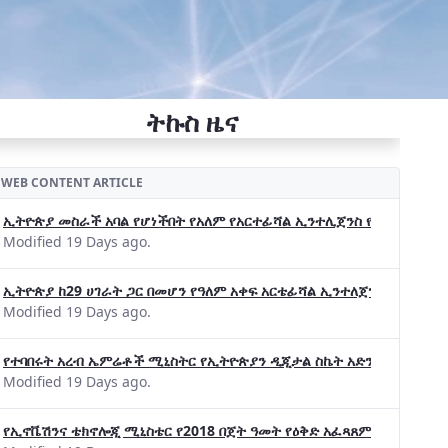
ትኩስ ዜና
WEB CONTENT ARTICLE
ኢትዮጵያ መስራች አባል የሆነችበት የአለም የአርተፊሻል ኢንተሊጀንስ የትብብር ድርጅት (Wo
Modified 19 Days ago.
ኢትዮጵያ ከ29 ሀገራት ጋር በመሆን የዓለም አቀፍ አርቴፊሻል ኢንተለጀንስ ትብብር 
Modified 19 Days ago.
የተባበሩት አረብ ኤምሬቶች ሚኒስትር የኢትዮጵያን ዲጂታል ስኬት አድንቀዋል —የኢት
Modified 19 Days ago.
የኢኖቬሽንና ቴክኖሎጂ ሚኒስቴር የ2018 በጀት ዓመት የዕቅድ አፈጻጸምና የቀጣይ አቅ