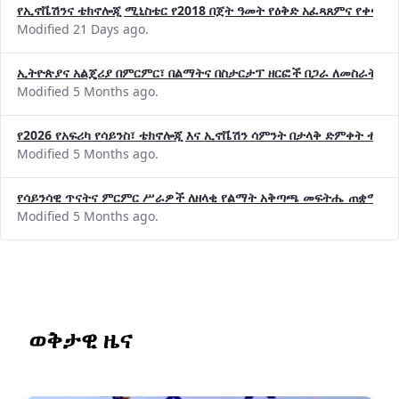
የኢኖቬሽንና ቴክኖሎጂ ሚኒስቴር የ2018 በጀት ዓመት የዕቅድ አፈጻጸምና የቀጣይ 
Modified 21 Days ago.
ኢትዮጵያና አልጄሪያ በምርምር፣ በልማትና በስታርታፕ ዘርፎች በጋራ ለመስራት መከሩ
Modified 5 Months ago.
የ2026 የአፍሪካ የሳይንስ፣ ቴክኖሎጂ እና ኢኖቬሽን ሳምንት በታላቅ ድምቀት ተጠና
Modified 5 Months ago.
የሳይንሳዊ ጥናትና ምርምር ሥራዎች ለዘላቂ የልማት አቅጣጫ መፍትሔ ጠቋሚ መ
Modified 5 Months ago.
ወቅታዊ ዜና