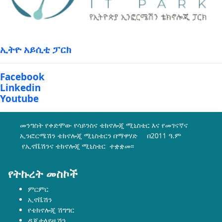
ኢትዮ አይሲቲ ፓርክ
Facebook
Linkedin
Youtube
መንግስት የቀድሞው የሳይንስና ቴክኖሎጂ ሚኒስቴር እና የመገናኛና
ኢንፎርሜሽን ቴክኖሎጂ ሚኒስቴርን በማዋሃድ በ2011 ዓ.ም
የኢኖቬሽንና ቴክኖሎጂ ሚኒስቴር ተቋቋመ፡፡
የትኩረት መስኮች
ምርምር
ኢኖቬሽን
የቴክኖሎጂ ሽግግር
ዲጂታላይዜሽን