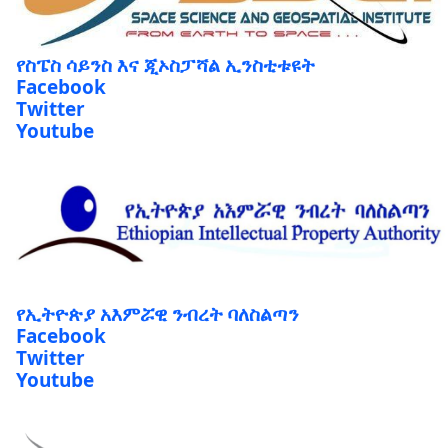
የስፔስ ሳይንስ እና ጂኦስፓሻል ኢንስቲቱዩት
Facebook
Twitter
Youtube
የኢትዮጵያ አእምሯዊ ንብረት ባለስልጣን
Facebook
Twitter
Youtube