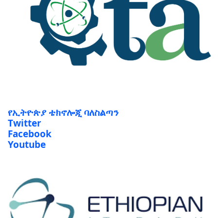
የኢትዮጵያ ቴክኖሎጂ ባለስልጣን
Twitter
Facebook
Youtube