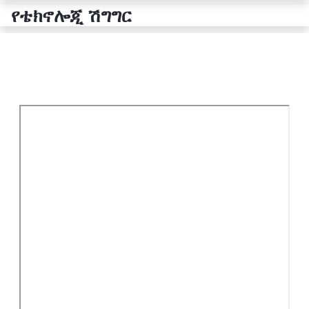
የቴክኖሎጂ ሽግግር