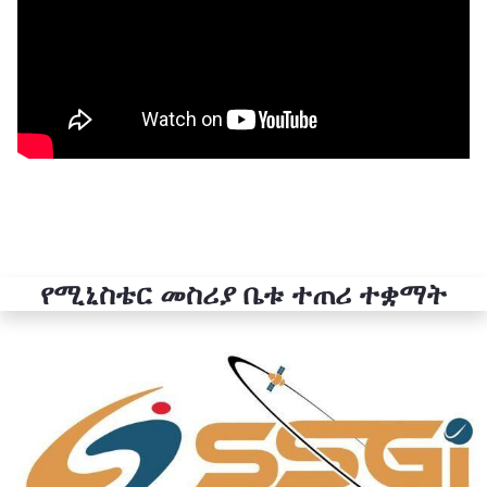
የሚኒስቴር መስሪያ ቤቱ ተጠሪ ተቋማት