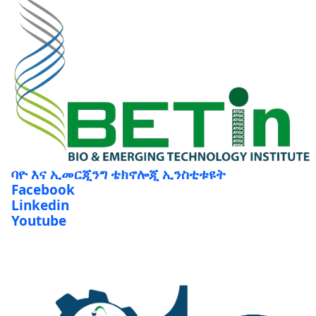
ባዮ እና ኢመርጂንግ ቴክኖሎጂ ኢንስቲቱዩት
Facebook
Linkedin
Youtube