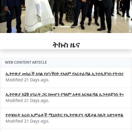
ትኩስ ዜና
WEB CONTENT ARTICLE
ኢትዮጵያ መስራች አባል የሆነችበት የአለም የአርተፊሻል ኢንተሊጀንስ የትብብር ድርጅት (
Modified 21 Days ago.
ኢትዮጵያ ከ29 ሀገራት ጋር በመሆን የዓለም አቀፍ አርቴፊሻል ኢንተለጀንስ ትብብ
Modified 21 Days ago.
የተባበሩት አረብ ኤምሬቶች ሚኒስትር የኢትዮጵያን ዲጂታል ስኬት አድንቀዋል —የ
Modified 21 Days ago.