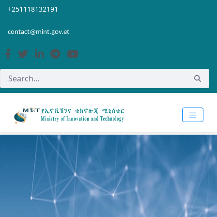
Skip to Main Content
Open Accessibility Menu
+251118132191
contact@mint.gov.et