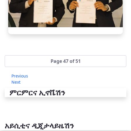
Page 47 of 51
Previous
Next
ምርምርና ኢኖቬሽን
አይሲቲና ዲጂታላይዜሽን