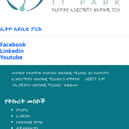
ኢትዮ አይሲቲ ፓርክ
Facebook
Linkedin
Youtube
መንግስት የቀድሞው የሳይንስና ቴክኖሎጂ ሚኒስቴር እና የመገናኛና
ኢንፎርሜሽን ቴክኖሎጂ ሚኒስቴርን በማዋሃድ በ2011 ዓ.ም
የኢኖቬሽንና ቴክኖሎጂ ሚኒስቴር ተቋቋመ፡፡
የትኩረት መስኮች
ምርምር
ኢኖቬሽን
የቴክኖሎጂ ሽግግር
ዲጂታላይዜሽን