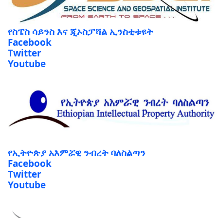
የስፔስ ሳይንስ እና ጂኦስፓሻል ኢንስቲቱዩት
Facebook
Twitter
Youtube
የኢትዮጵያ አእምሯዊ ንብረት ባለስልጣን
Facebook
Twitter
Youtube