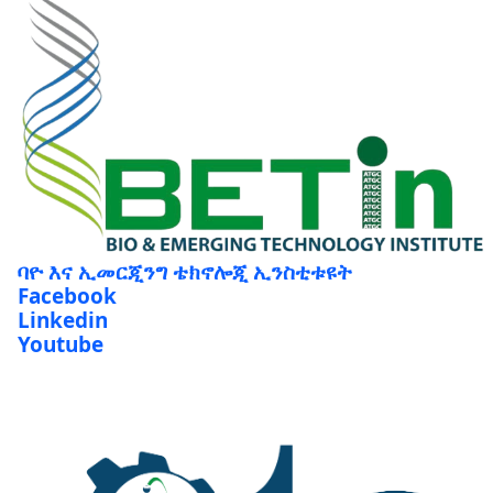
ባዮ እና ኢመርጂንግ ቴክኖሎጂ ኢንስቲቱዩት
Facebook
Linkedin
Youtube