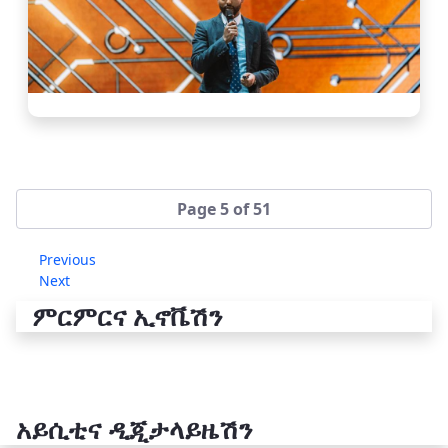
Page 5 of 51
Previous
Next
ምርምርና ኢኖቬሽን
አይሲቲና ዲጂታላይዜሽን