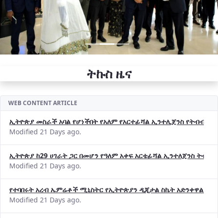
ትኩስ ዜና
WEB CONTENT ARTICLE
ኢትዮጵያ መስራች አባል የሆነችበት የአለም የአርተፊሻል ኢንተሊጀንስ የትብብር ድርጅት (
Modified 21 Days ago.
ኢትዮጵያ ከ29 ሀገራት ጋር በመሆን የዓለም አቀፍ አርቴፊሻል ኢንተለጀንስ ትብብ
Modified 21 Days ago.
የተባበሩት አረብ ኤምሬቶች ሚኒስትር የኢትዮጵያን ዲጂታል ስኬት አድንቀዋል —የ
Modified 21 Days ago.