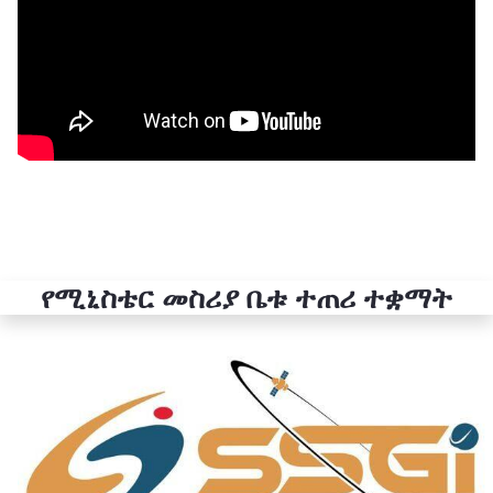
የሚኒስቴር መስሪያ ቤቱ ተጠሪ ተቋማት