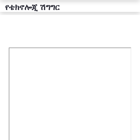
የቴክኖሎጂ ሽግግር