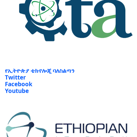
የኢትዮጵያ ቴክኖሎጂ ባለስልጣን
Twitter
Facebook
Youtube