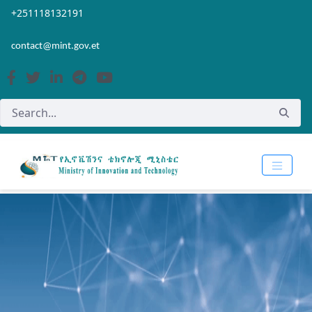
Skip to Main Content
Open Accessibility Menu
+251118132191
contact@mint.gov.et