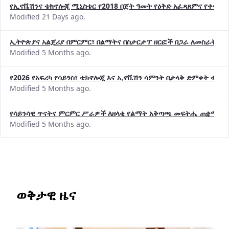
የኢኖቬሽንና ቴክኖሎጂ ሚኒስቴር የ2018 በጀት ዓመት የዕቅድ አፈጻጸምና የቀጣይ 
Modified 21 Days ago.
ኢትዮጵያና አልጄሪያ በምርምር፣ በልማትና በስታርታፕ ዘርፎች በጋራ ለመስራት መከሩ
Modified 5 Months ago.
የ2026 የአፍሪካ የሳይንስ፣ ቴክኖሎጂ እና ኢኖቬሽን ሳምንት በታላቅ ድምቀት ተጠና
Modified 5 Months ago.
የሳይንሳዊ ጥናትና ምርምር ሥራዎች ለዘላቂ የልማት አቅጣጫ መፍትሔ ጠቋሚ መ
Modified 5 Months ago.
ወቅታዊ ዜና