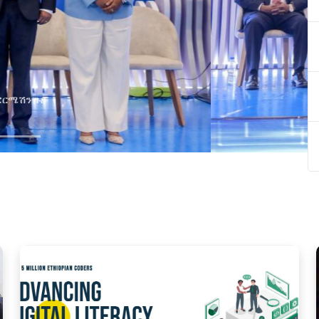
ያዘ የኢኖቬሽን፣የዲጅታል ኢኮኖሚ እና
ጂ የጋራ ግብረሃይል ተቋቋመ