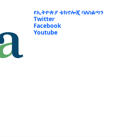
የኢትዮጵያ ቴክኖሎጂ ባለስልጣን
Twitter
Facebook
Youtube