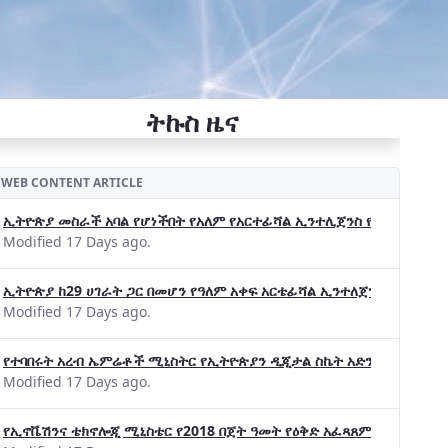
ትኩስ ዜና
WEB CONTENT ARTICLE
ኢትዮጵያ መስራች አባል የሆነችበት የአለም የአርተፊሻል ኢንተሊጀንስ የትብብር ድርጅት (Wo
Modified 17 Days ago.
ኢትዮጵያ ከ29 ሀገራት ጋር በመሆን የዓለም አቀፍ አርቴፊሻል ኢንተለጀንስ ትብብር 
Modified 17 Days ago.
የተባበሩት አረብ ኤምሬቶች ሚኒስትር የኢትዮጵያን ዲጂታል ስኬት አድንቀዋል —የኢት
Modified 17 Days ago.
የኢኖቬሽንና ቴክኖሎጂ ሚኒስቴር የ2018 በጀት ዓመት የዕቅድ አፈጻጸምና የቀጣይ አቅ