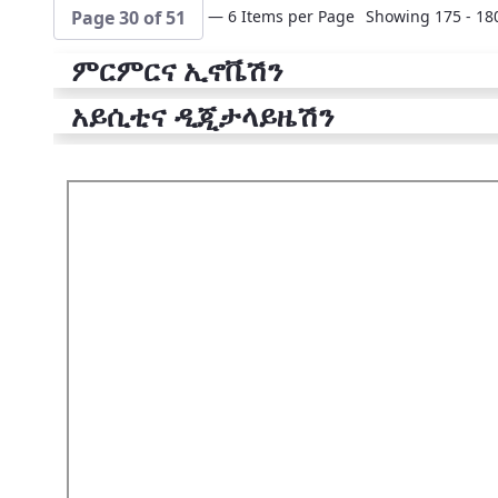
— 6 Items per Page
Showing 175 - 180
Page 30 of 51
ምርምርና ኢኖቬሽን
አይሲቲና ዲጂታላይዜሽን