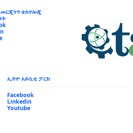
ኢመርጂንግ ቴክኖሎጂ
ዩት
ok
in
e
ኢትዮ አይሲቲ ፓርክ
Facebook
Linkedin
Youtube