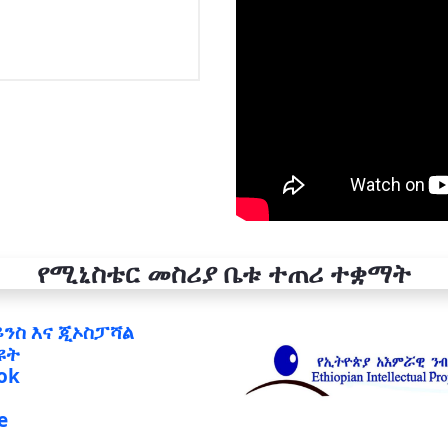
የሚኒስቴር መስሪያ ቤቱ ተጠሪ ተቋማት
ይንስ እና ጂኦስፓሻል
ዩት
ok
e