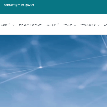
contact@mint.gov.et
ዘርፎች
ፖሊሲና ፕሮግራም
መረጃዎች
ሚዲያ
ማስታወቂያ
አ