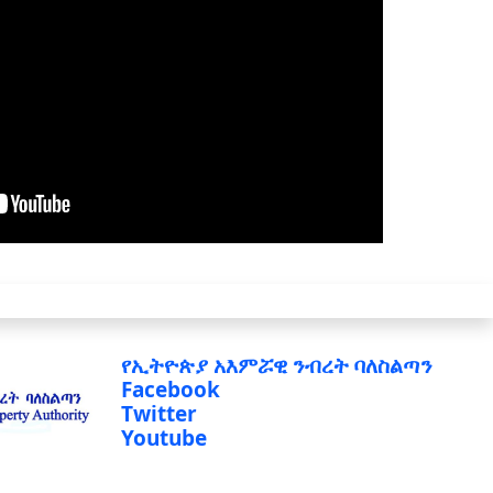
የኢትዮጵያ አእምሯዊ ንብረት ባለስልጣን
Facebook
Twitter
Youtube