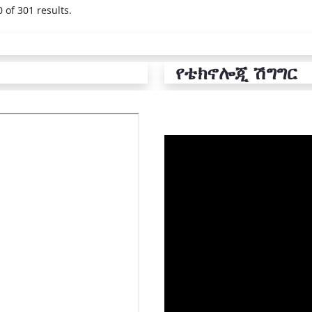
 of 301 results.
የቴክኖሎጂ ሽግግር