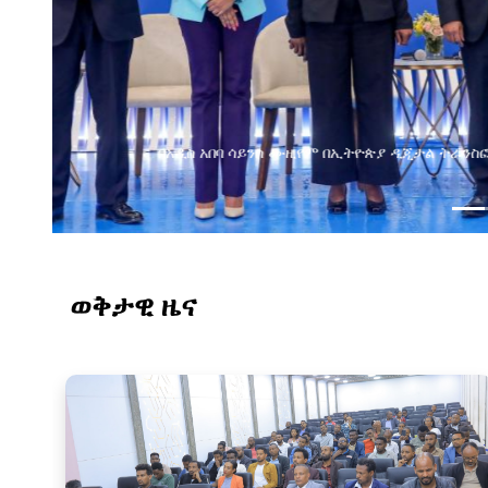
የልማት አጋሮች በአባልነት የየ
የኢንፎርሜሽን ቴክኖሎ
ወቅታዊ ዜና