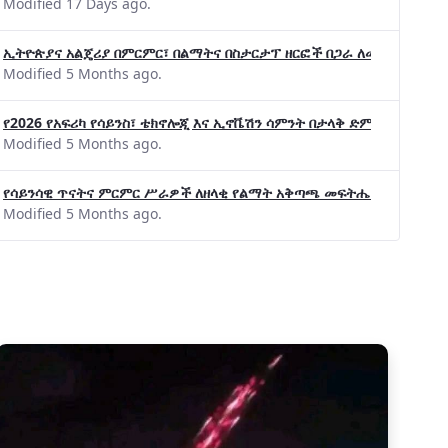
Modified 17 Days ago.
ኢትዮጵያና አልጄሪያ በምርምር፣ በልማትና በስታርታፕ ዘርፎች በጋራ ለመስራት መከሩ፡፡
Modified 5 Months ago.
የ2026 የአፍሪካ የሳይንስ፣ ቴክኖሎጂ እና ኢኖቬሽን ሳምንት በታላቅ ድምቀት ተጠናቀቀ
Modified 5 Months ago.
የሳይንሳዊ ጥናትና ምርምር ሥራዎች ለዘላቂ የልማት አቅጣጫ መፍትሔ ጠቋሚ መሆና
Modified 5 Months ago.