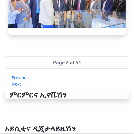
Page 2 of 51
Previous
Next
ምርምርና ኢኖቬሽን
አይሲቲና ዲጂታላይዜሽን