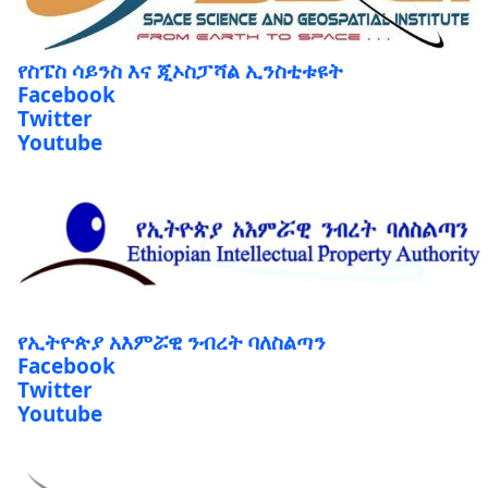
የስፔስ ሳይንስ እና ጂኦስፓሻል ኢንስቲቱዩት
Facebook
Twitter
Youtube
የኢትዮጵያ አእምሯዊ ንብረት ባለስልጣን
Facebook
Twitter
Youtube