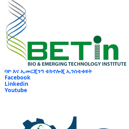
ባዮ እና ኢመርጂንግ ቴክኖሎጂ ኢንስቲቱዩት
Facebook
Linkedin
Youtube