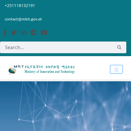
Skip to Main Content
Open Accessibility Menu
+251118132191
contact@mint.gov.et