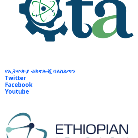
የኢትዮጵያ ቴክኖሎጂ ባለስልጣን
Twitter
Facebook
Youtube