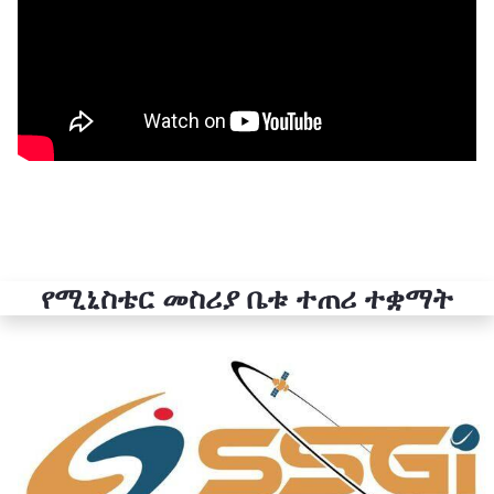
የሚኒስቴር መስሪያ ቤቱ ተጠሪ ተቋማት