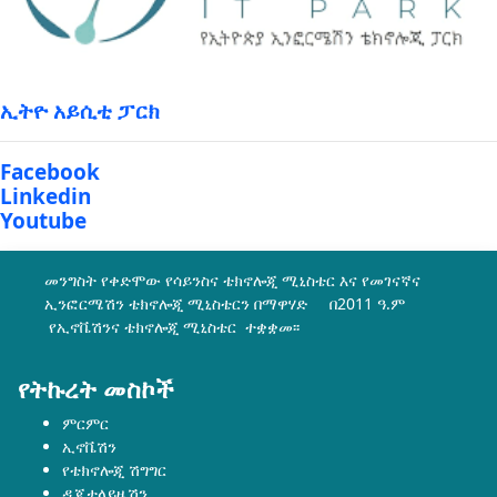
ኢትዮ አይሲቲ ፓርክ
Facebook
Linkedin
Youtube
መንግስት የቀድሞው የሳይንስና ቴክኖሎጂ ሚኒስቴር እና የመገናኛና
ኢንፎርሜሽን ቴክኖሎጂ ሚኒስቴርን በማዋሃድ በ2011 ዓ.ም
የኢኖቬሽንና ቴክኖሎጂ ሚኒስቴር ተቋቋመ፡፡
የትኩረት መስኮች
ምርምር
ኢኖቬሽን
የቴክኖሎጂ ሽግግር
ዲጂታላይዜሽን