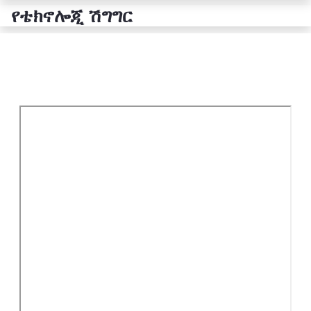
የቴክኖሎጂ ሽግግር