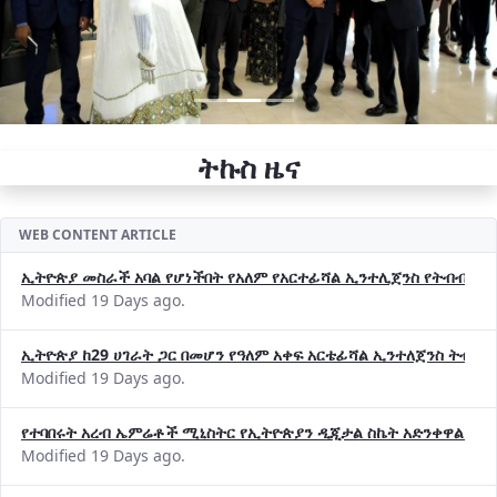
ትኩስ ዜና
WEB CONTENT ARTICLE
ኢትዮጵያ መስራች አባል የሆነችበት የአለም የአርተፊሻል ኢንተሊጀንስ የትብብር ድርጅት (
Modified 19 Days ago.
ኢትዮጵያ ከ29 ሀገራት ጋር በመሆን የዓለም አቀፍ አርቴፊሻል ኢንተለጀንስ ትብብ
Modified 19 Days ago.
የተባበሩት አረብ ኤምሬቶች ሚኒስትር የኢትዮጵያን ዲጂታል ስኬት አድንቀዋል —የ
Modified 19 Days ago.