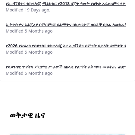
የኢኖቬሽንና ቴክኖሎጂ ሚኒስቴር የ2018 በጀት ዓመት የዕቅድ አፈጻጸምና የቀጣይ 
Modified 19 Days ago.
ኢትዮጵያና አልጄሪያ በምርምር፣ በልማትና በስታርታፕ ዘርፎች በጋራ ለመስራት መከሩ
Modified 5 Months ago.
የ2026 የአፍሪካ የሳይንስ፣ ቴክኖሎጂ እና ኢኖቬሽን ሳምንት በታላቅ ድምቀት ተጠና
Modified 5 Months ago.
የሳይንሳዊ ጥናትና ምርምር ሥራዎች ለዘላቂ የልማት አቅጣጫ መፍትሔ ጠቋሚ መ
Modified 5 Months ago.
ወቅታዊ ዜና