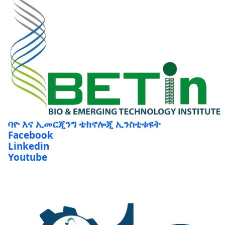
ባዮ እና ኢመርጂንግ ቴክኖሎጂ ኢንስቲቱዩት
Facebook
Linkedin
Youtube