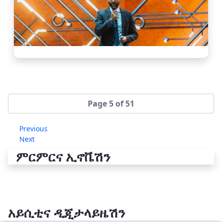
Page 5 of 51
Previous
Next
ምርምርና ኢኖቬሽን
አይሲቲና ዲጂታላይዜሽን