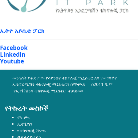
ኢትዮ አይሲቲ ፓርክ
Facebook
Linkedin
Youtube
መንግስት የቀድሞው የሳይንስና ቴክኖሎጂ ሚኒስቴር እና የመገናኛና
ኢንፎርሜሽን ቴክኖሎጂ ሚኒስቴርን በማዋሃድ በ2011 ዓ.ም
የኢኖቬሽንና ቴክኖሎጂ ሚኒስቴር ተቋቋመ፡፡
የትኩረት መስኮች
ምርምር
ኢኖቬሽን
የቴክኖሎጂ ሽግግር
ዲጂታላይዜሽን