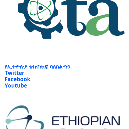
የኢትዮጵያ ቴክኖሎጂ ባለስልጣን
Twitter
Facebook
Youtube