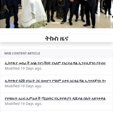
ትኩስ ዜና
WEB CONTENT ARTICLE
ኢትዮጵያ መስራች አባል የሆነችበት የአለም የአርተፊሻል ኢንተሊጀንስ የትብብር ድርጅት (
Modified 19 Days ago.
ኢትዮጵያ ከ29 ሀገራት ጋር በመሆን የዓለም አቀፍ አርቴፊሻል ኢንተለጀንስ ትብብ
Modified 19 Days ago.
የተባበሩት አረብ ኤምሬቶች ሚኒስትር የኢትዮጵያን ዲጂታል ስኬት አድንቀዋል —የ
Modified 19 Days ago.