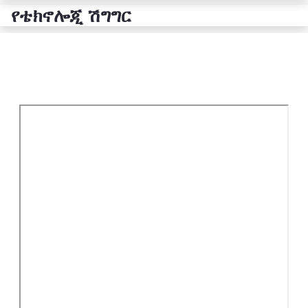
የቴክኖሎጂ ሽግግር