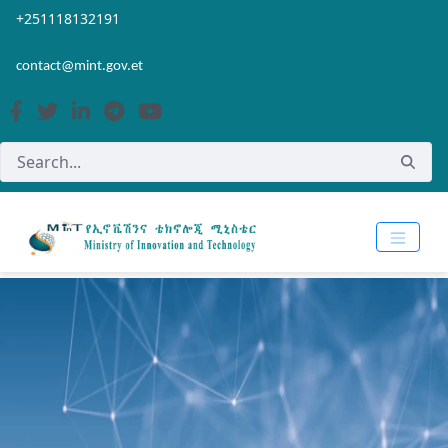
Skip to Main Content
Open Accessibility Menu
+251118132191
contact@mint.gov.et