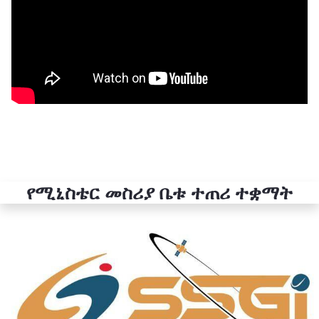
የሚኒስቴር መስሪያ ቤቱ ተጠሪ ተቋማት