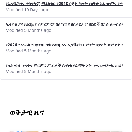
የኢኖቬሽንና ቴክኖሎጂ ሚኒስቴር የ2018 በጀት ዓመት የዕቅድ አፈጻጸምና የቀጣይ 
Modified 19 Days ago.
ኢትዮጵያና አልጄሪያ በምርምር፣ በልማትና በስታርታፕ ዘርፎች በጋራ ለመስራት መከሩ
Modified 5 Months ago.
የ2026 የአፍሪካ የሳይንስ፣ ቴክኖሎጂ እና ኢኖቬሽን ሳምንት በታላቅ ድምቀት ተጠና
Modified 5 Months ago.
የሳይንሳዊ ጥናትና ምርምር ሥራዎች ለዘላቂ የልማት አቅጣጫ መፍትሔ ጠቋሚ መ
Modified 5 Months ago.
ወቅታዊ ዜና