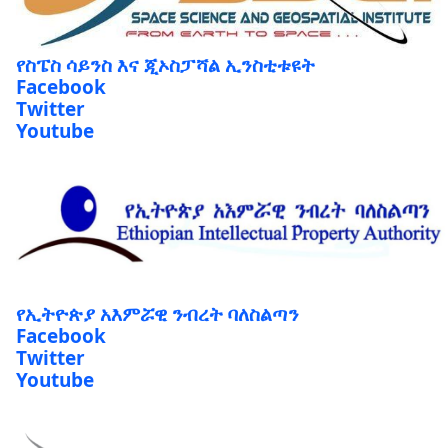
የስፔስ ሳይንስ እና ጂኦስፓሻል ኢንስቲቱዩት
Facebook
Twitter
Youtube
የኢትዮጵያ አእምሯዊ ንብረት ባለስልጣን
Facebook
Twitter
Youtube