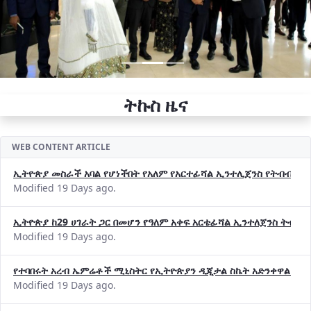
ትኩስ ዜና
WEB CONTENT ARTICLE
ኢትዮጵያ መስራች አባል የሆነችበት የአለም የአርተፊሻል ኢንተሊጀንስ የትብብር ድርጅት (
Modified 19 Days ago.
ኢትዮጵያ ከ29 ሀገራት ጋር በመሆን የዓለም አቀፍ አርቴፊሻል ኢንተለጀንስ ትብብ
Modified 19 Days ago.
የተባበሩት አረብ ኤምሬቶች ሚኒስትር የኢትዮጵያን ዲጂታል ስኬት አድንቀዋል —የ
Modified 19 Days ago.