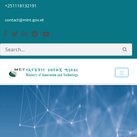
Skip to Main Content
Open Accessibility Menu
+251118132191
contact@mint.gov.et