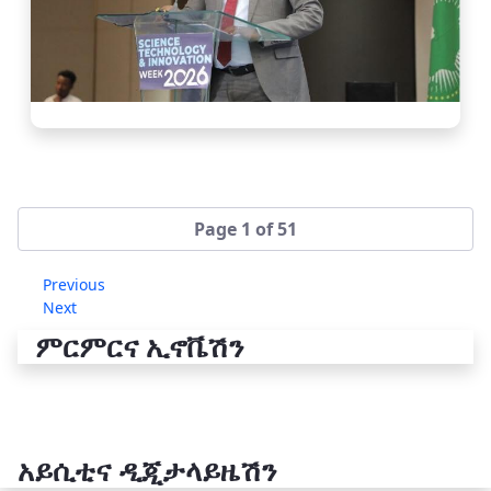
Page 1 of 51
Previous
Next
ምርምርና ኢኖቬሽን
አይሲቲና ዲጂታላይዜሽን