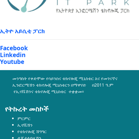
ኢትዮ አይሲቲ ፓርክ
Facebook
Linkedin
Youtube
መንግስት የቀድሞው የሳይንስና ቴክኖሎጂ ሚኒስቴር እና የመገናኛና
ኢንፎርሜሽን ቴክኖሎጂ ሚኒስቴርን በማዋሃድ በ2011 ዓ.ም
የኢኖቬሽንና ቴክኖሎጂ ሚኒስቴር ተቋቋመ፡፡
የትኩረት መስኮች
ምርምር
ኢኖቬሽን
የቴክኖሎጂ ሽግግር
ዲጂታላይዜሽን