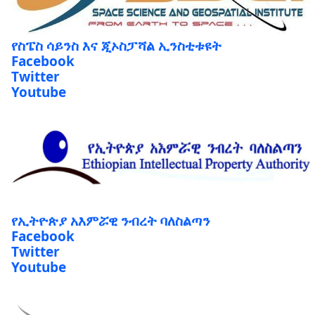
የስፔስ ሳይንስ እና ጂኦስፓሻል ኢንስቲቱዩት
Facebook
Twitter
Youtube
የኢትዮጵያ አእምሯዊ ንብረት ባለስልጣን
Facebook
Twitter
Youtube