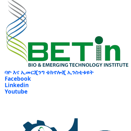
ባዮ እና ኢመርጂንግ ቴክኖሎጂ ኢንስቲቱዩት
Facebook
Linkedin
Youtube