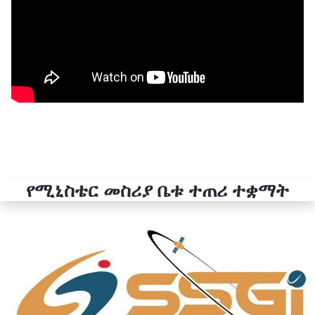
የሚኒስቴር መስሪያ ቤቱ ተጠሪ ተቋማት