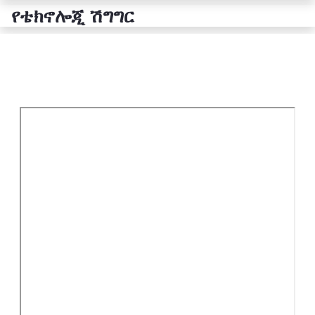
የቴክኖሎጂ ሽግግር