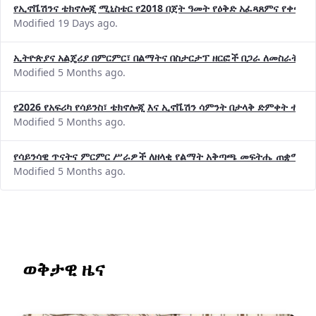
የኢኖቬሽንና ቴክኖሎጂ ሚኒስቴር የ2018 በጀት ዓመት የዕቅድ አፈጻጸምና የቀጣይ 
Modified 19 Days ago.
ኢትዮጵያና አልጄሪያ በምርምር፣ በልማትና በስታርታፕ ዘርፎች በጋራ ለመስራት መከሩ
Modified 5 Months ago.
የ2026 የአፍሪካ የሳይንስ፣ ቴክኖሎጂ እና ኢኖቬሽን ሳምንት በታላቅ ድምቀት ተጠና
Modified 5 Months ago.
የሳይንሳዊ ጥናትና ምርምር ሥራዎች ለዘላቂ የልማት አቅጣጫ መፍትሔ ጠቋሚ መ
Modified 5 Months ago.
ወቅታዊ ዜና