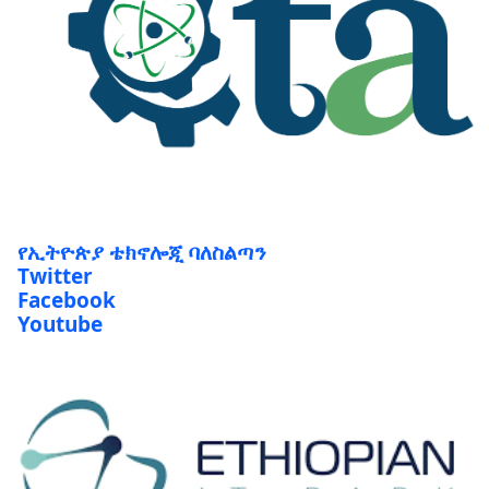
የኢትዮጵያ ቴክኖሎጂ ባለስልጣን
Twitter
Facebook
Youtube