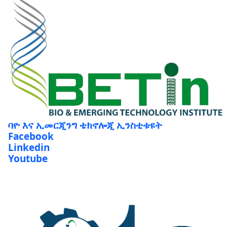
ባዮ እና ኢመርጂንግ ቴክኖሎጂ ኢንስቲቱዩት
Facebook
Linkedin
Youtube