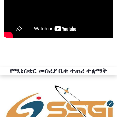
የሚኒስቴር መስሪያ ቤቱ ተጠሪ ተቋማት