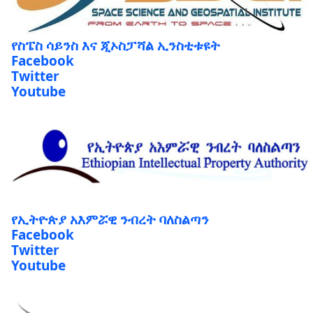
የስፔስ ሳይንስ እና ጂኦስፓሻል ኢንስቲቱዩት
Facebook
Twitter
Youtube
የኢትዮጵያ አእምሯዊ ንብረት ባለስልጣን
Facebook
Twitter
Youtube