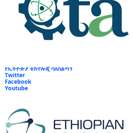
የኢትዮጵያ ቴክኖሎጂ ባለስልጣን
Twitter
Facebook
Youtube