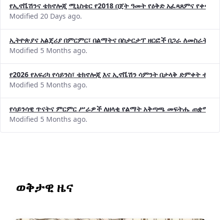
የኢኖቬሽንና ቴክኖሎጂ ሚኒስቴር የ2018 በጀት ዓመት የዕቅድ አፈጻጸምና የቀጣይ 
Modified 20 Days ago.
ኢትዮጵያና አልጄሪያ በምርምር፣ በልማትና በስታርታፕ ዘርፎች በጋራ ለመስራት መከሩ
Modified 5 Months ago.
የ2026 የአፍሪካ የሳይንስ፣ ቴክኖሎጂ እና ኢኖቬሽን ሳምንት በታላቅ ድምቀት ተጠና
Modified 5 Months ago.
የሳይንሳዊ ጥናትና ምርምር ሥራዎች ለዘላቂ የልማት አቅጣጫ መፍትሔ ጠቋሚ መ
Modified 5 Months ago.
ወቅታዊ ዜና