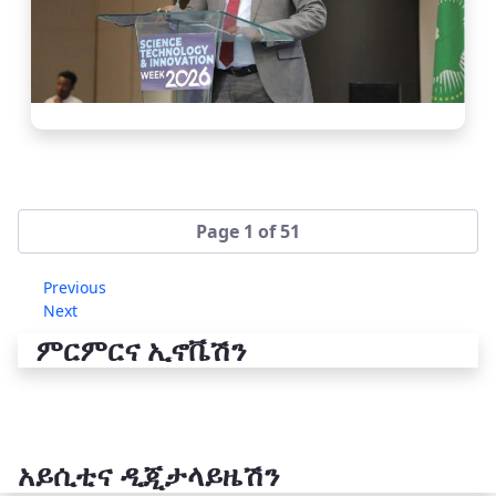
Page 1 of 51
Previous
Next
ምርምርና ኢኖቬሽን
አይሲቲና ዲጂታላይዜሽን