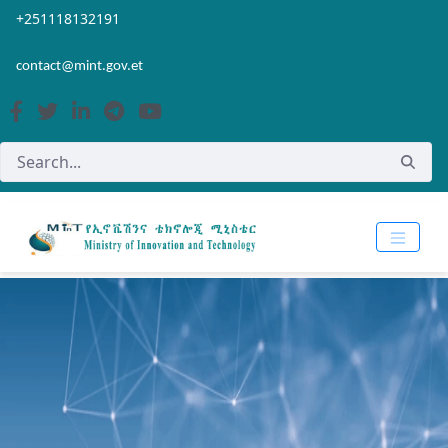
Skip to Main Content
Open Accessibility Menu
+251118132191
contact@mint.gov.et