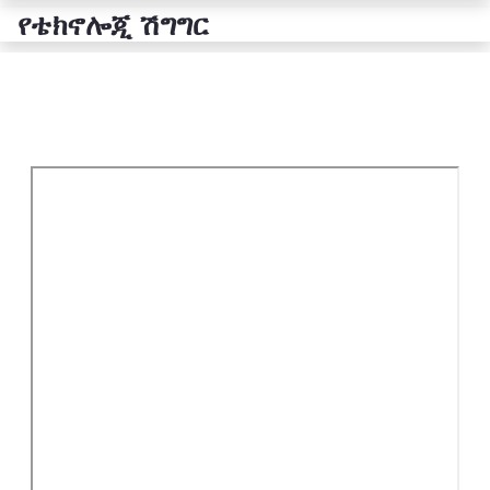
የቴክኖሎጂ ሽግግር