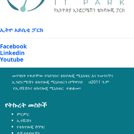
ኢትዮ አይሲቲ ፓርክ
Facebook
Linkedin
Youtube
መንግስት የቀድሞው የሳይንስና ቴክኖሎጂ ሚኒስቴር እና የመገናኛና
ኢንፎርሜሽን ቴክኖሎጂ ሚኒስቴርን በማዋሃድ በ2011 ዓ.ም
የኢኖቬሽንና ቴክኖሎጂ ሚኒስቴር ተቋቋመ፡፡
የትኩረት መስኮች
ምርምር
ኢኖቬሽን
የቴክኖሎጂ ሽግግር
ዲጂታላይዜሽን