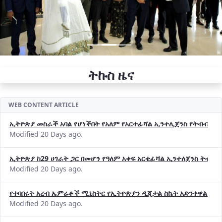
ትኩስ ዜና
WEB CONTENT ARTICLE
ኢትዮጵያ መስራች አባል የሆነችበት የአለም የአርተፊሻል ኢንተሊጀንስ የትብብር ድርጅት (
Modified 20 Days ago.
ኢትዮጵያ ከ29 ሀገራት ጋር በመሆን የዓለም አቀፍ አርቴፊሻል ኢንተለጀንስ ትብብ
Modified 20 Days ago.
የተባበሩት አረብ ኤምሬቶች ሚኒስትር የኢትዮጵያን ዲጂታል ስኬት አድንቀዋል —የ
Modified 20 Days ago.