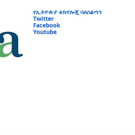
የኢትዮጵያ ቴክኖሎጂ ባለስልጣን
Twitter
Facebook
Youtube