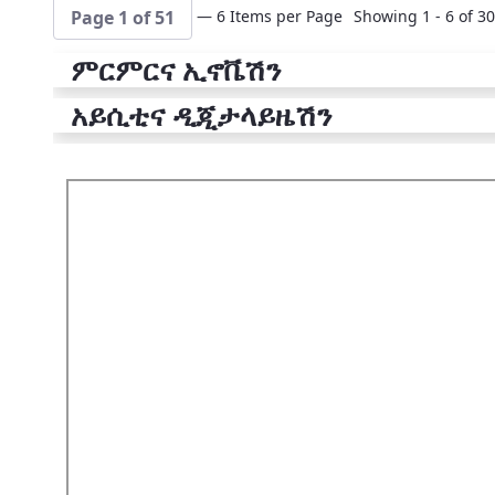
— 6 Items per Page
Showing 1 - 6 of 30
Page 1 of 51
ምርምርና ኢኖቬሽን
አይሲቲና ዲጂታላይዜሽን