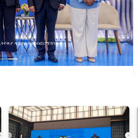
በኢትዮጵያ ዲጂታል ትራንስፎርሜሽን ጉዞ