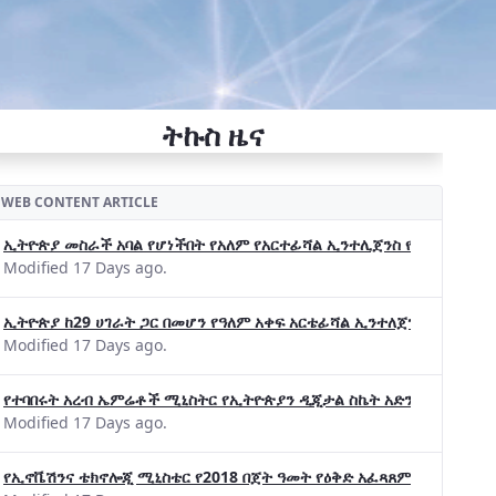
ትኩስ ዜና
WEB CONTENT ARTICLE
ኢትዮጵያ መስራች አባል የሆነችበት የአለም የአርተፊሻል ኢንተሊጀንስ የትብብር ድርጅት (Wo
Modified 17 Days ago.
ኢትዮጵያ ከ29 ሀገራት ጋር በመሆን የዓለም አቀፍ አርቴፊሻል ኢንተለጀንስ ትብብር 
Modified 17 Days ago.
የተባበሩት አረብ ኤምሬቶች ሚኒስትር የኢትዮጵያን ዲጂታል ስኬት አድንቀዋል —የኢት
Modified 17 Days ago.
የኢኖቬሽንና ቴክኖሎጂ ሚኒስቴር የ2018 በጀት ዓመት የዕቅድ አፈጻጸምና የቀጣይ አቅ