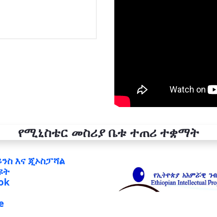
የሚኒስቴር መስሪያ ቤቱ ተጠሪ ተቋማት
ይንስ እና ጂኦስፓሻል
ዩት
ok
e