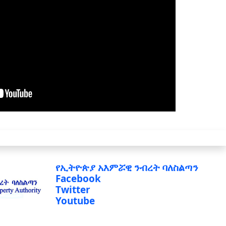
የኢትዮጵያ አእምሯዊ ንብረት ባለስልጣን
Facebook
Twitter
Youtube