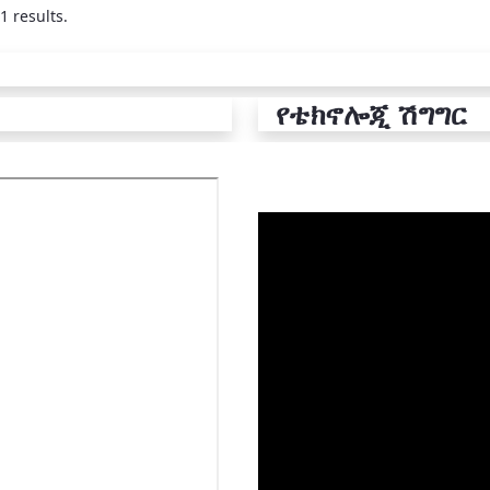
1 results.
የቴክኖሎጂ ሽግግር