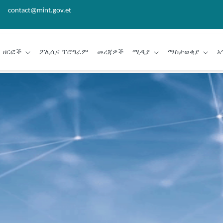
contact@mint.gov.et
ዘርፎች
ፖሊሲና ፕሮግራም
መረጃዎች
ሚዲያ
ማስታወቂያ
አ