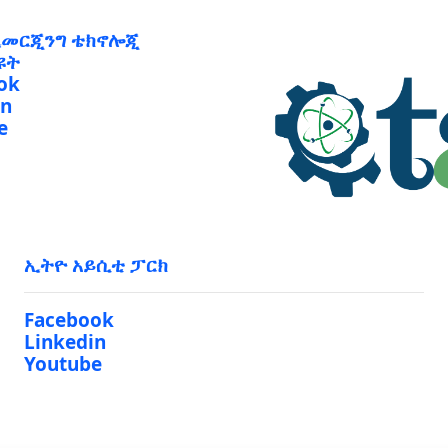
ኢመርጂንግ ቴክኖሎጂ
ዩት
ok
in
e
ኢትዮ አይሲቲ ፓርክ
Facebook
Linkedin
Youtube