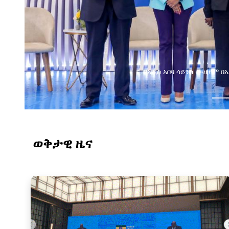
በአዲስ አበባ ሳይንስ ሙዚየም 
ወቅታዊ ዜና