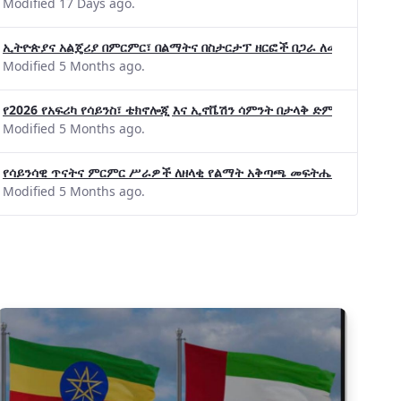
Modified 17 Days ago.
ኢትዮጵያና አልጄሪያ በምርምር፣ በልማትና በስታርታፕ ዘርፎች በጋራ ለመስራት መከሩ፡፡
Modified 5 Months ago.
የ2026 የአፍሪካ የሳይንስ፣ ቴክኖሎጂ እና ኢኖቬሽን ሳምንት በታላቅ ድምቀት ተጠናቀቀ
Modified 5 Months ago.
የሳይንሳዊ ጥናትና ምርምር ሥራዎች ለዘላቂ የልማት አቅጣጫ መፍትሔ ጠቋሚ መሆና
Modified 5 Months ago.