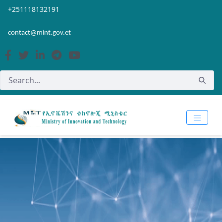
Skip to Main Content
Open Accessibility Menu
+251118132191
contact@mint.gov.et