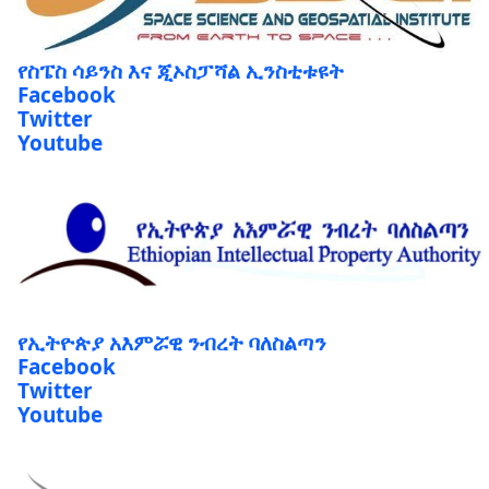
የስፔስ ሳይንስ እና ጂኦስፓሻል ኢንስቲቱዩት
Facebook
Twitter
Youtube
የኢትዮጵያ አእምሯዊ ንብረት ባለስልጣን
Facebook
Twitter
Youtube