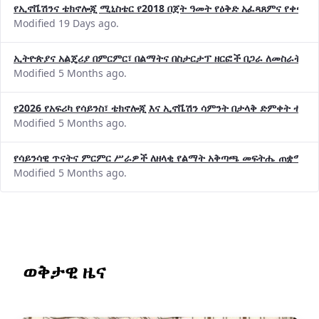
የኢኖቬሽንና ቴክኖሎጂ ሚኒስቴር የ2018 በጀት ዓመት የዕቅድ አፈጻጸምና የቀጣይ 
Modified 19 Days ago.
ኢትዮጵያና አልጄሪያ በምርምር፣ በልማትና በስታርታፕ ዘርፎች በጋራ ለመስራት መከሩ
Modified 5 Months ago.
የ2026 የአፍሪካ የሳይንስ፣ ቴክኖሎጂ እና ኢኖቬሽን ሳምንት በታላቅ ድምቀት ተጠና
Modified 5 Months ago.
የሳይንሳዊ ጥናትና ምርምር ሥራዎች ለዘላቂ የልማት አቅጣጫ መፍትሔ ጠቋሚ መ
Modified 5 Months ago.
ወቅታዊ ዜና