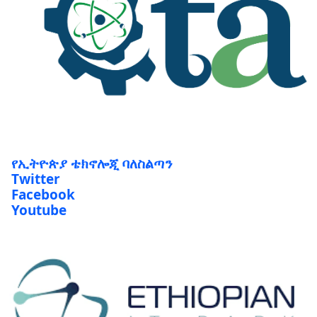
የኢትዮጵያ ቴክኖሎጂ ባለስልጣን
Twitter
Facebook
Youtube