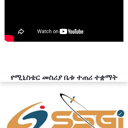
የሚኒስቴር መስሪያ ቤቱ ተጠሪ ተቋማት