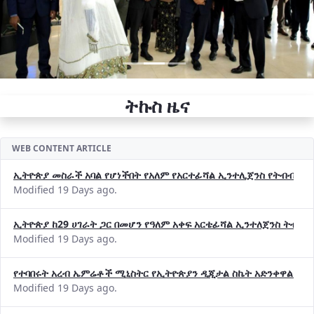
ትኩስ ዜና
WEB CONTENT ARTICLE
ኢትዮጵያ መስራች አባል የሆነችበት የአለም የአርተፊሻል ኢንተሊጀንስ የትብብር ድርጅት (
Modified 19 Days ago.
ኢትዮጵያ ከ29 ሀገራት ጋር በመሆን የዓለም አቀፍ አርቴፊሻል ኢንተለጀንስ ትብብ
Modified 19 Days ago.
የተባበሩት አረብ ኤምሬቶች ሚኒስትር የኢትዮጵያን ዲጂታል ስኬት አድንቀዋል —የ
Modified 19 Days ago.