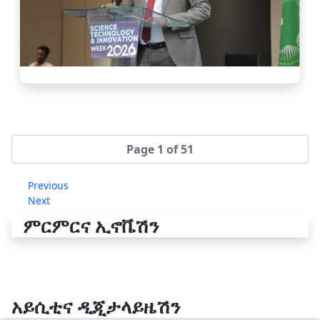
Page 1 of 51
Previous
Next
ምርምርና ኢኖቬሽን
አይሲቲና ዲጂታላይዜሽን