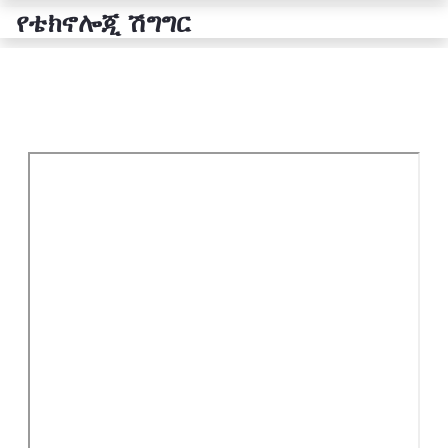
የቴክኖሎጂ ሽግግር