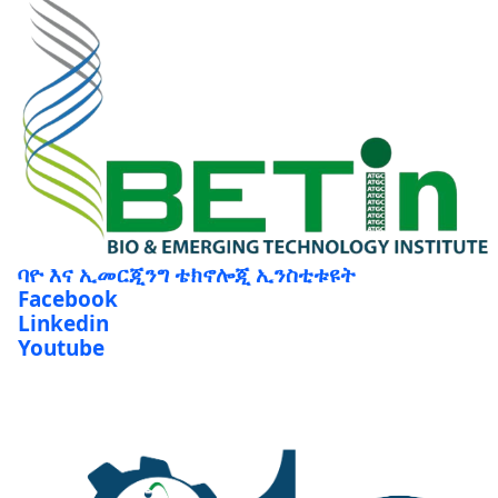
ባዮ እና ኢመርጂንግ ቴክኖሎጂ ኢንስቲቱዩት
Facebook
Linkedin
Youtube