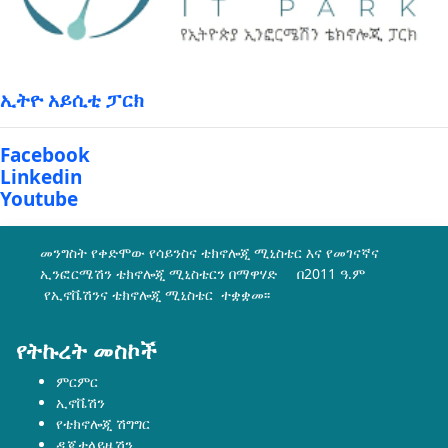
ኢትዮ አይሲቲ ፓርክ
Facebook
Linkedin
Youtube
መንግስት የቀድሞው የሳይንስና ቴክኖሎጂ ሚኒስቴር እና የመገናኛና
ኢንፎርሜሽን ቴክኖሎጂ ሚኒስቴርን በማዋሃድ በ2011 ዓ.ም
የኢኖቬሽንና ቴክኖሎጂ ሚኒስቴር ተቋቋመ፡፡
የትኩረት መስኮች
ምርምር
ኢኖቬሽን
የቴክኖሎጂ ሽግግር
ዲጂታላይዜሽን