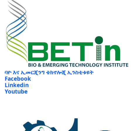
ባዮ እና ኢመርጂንግ ቴክኖሎጂ ኢንስቲቱዩት
Facebook
Linkedin
Youtube