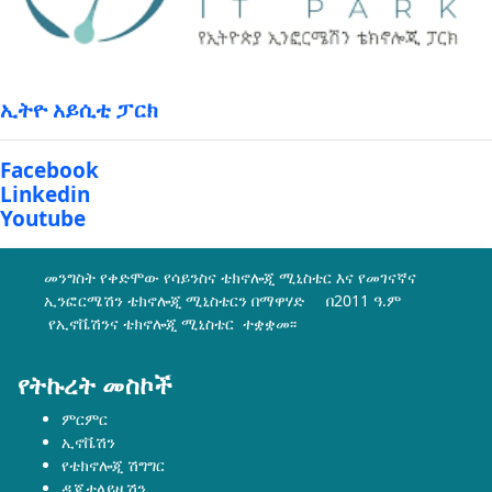
ኢትዮ አይሲቲ ፓርክ
Facebook
Linkedin
Youtube
መንግስት የቀድሞው የሳይንስና ቴክኖሎጂ ሚኒስቴር እና የመገናኛና
ኢንፎርሜሽን ቴክኖሎጂ ሚኒስቴርን በማዋሃድ በ2011 ዓ.ም
የኢኖቬሽንና ቴክኖሎጂ ሚኒስቴር ተቋቋመ፡፡
የትኩረት መስኮች
ምርምር
ኢኖቬሽን
የቴክኖሎጂ ሽግግር
ዲጂታላይዜሽን