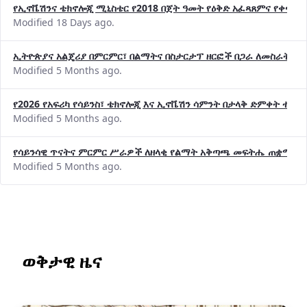
Modified 18 Days ago.
ኢትዮጵያና አልጄሪያ በምርምር፣ በልማትና በስታርታፕ ዘርፎች በጋራ ለመስራት መከሩ
Modified 5 Months ago.
የ2026 የአፍሪካ የሳይንስ፣ ቴክኖሎጂ እና ኢኖቬሽን ሳምንት በታላቅ ድምቀት ተጠና
Modified 5 Months ago.
የሳይንሳዊ ጥናትና ምርምር ሥራዎች ለዘላቂ የልማት አቅጣጫ መፍትሔ ጠቋሚ መ
Modified 5 Months ago.
ወቅታዊ ዜና