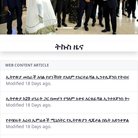
ትኩስ ዜና
WEB CONTENT ARTICLE
ኢትዮጵያ መስራች አባል የሆነችበት የአለም የአርተፊሻል ኢንተሊጀንስ የትብብር ድርጅት (
Modified 18 Days ago.
ኢትዮጵያ ከ29 ሀገራት ጋር በመሆን የዓለም አቀፍ አርቴፊሻል ኢንተለጀንስ ትብብ
Modified 18 Days ago.
የተባበሩት አረብ ኤምሬቶች ሚኒስትር የኢትዮጵያን ዲጂታል ስኬት አድንቀዋል —የ
Modified 18 Days ago.
የኢኖቬሽንና ቴክኖሎጂ ሚኒስቴር የ2018 በጀት ዓመት የዕቅድ አፈጻጸምና የቀጣይ 