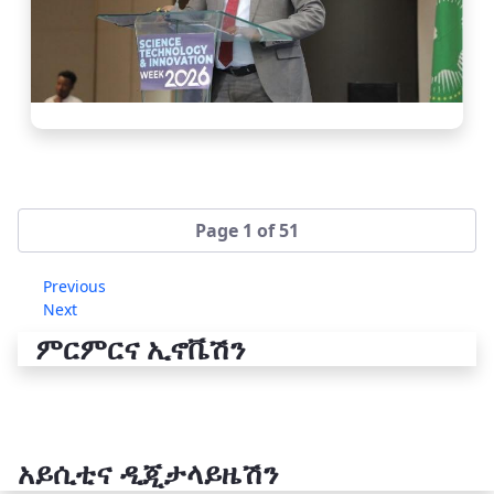
Page 1 of 51
Previous
Next
ምርምርና ኢኖቬሽን
አይሲቲና ዲጂታላይዜሽን
የቴክኖሎጂ ሽግግር