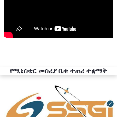
የሚኒስቴር መስሪያ ቤቱ ተጠሪ ተቋማት