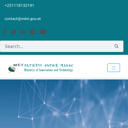
Skip to Main Content
Open Accessibility Menu
+251118132191
contact@mint.gov.et