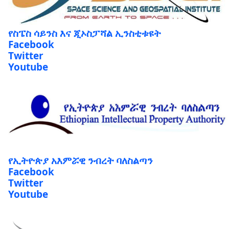
የስፔስ ሳይንስ እና ጂኦስፓሻል ኢንስቲቱዩት
Facebook
Twitter
Youtube
የኢትዮጵያ አእምሯዊ ንብረት ባለስልጣን
Facebook
Twitter
Youtube