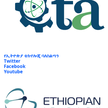
የኢትዮጵያ ቴክኖሎጂ ባለስልጣን
Twitter
Facebook
Youtube