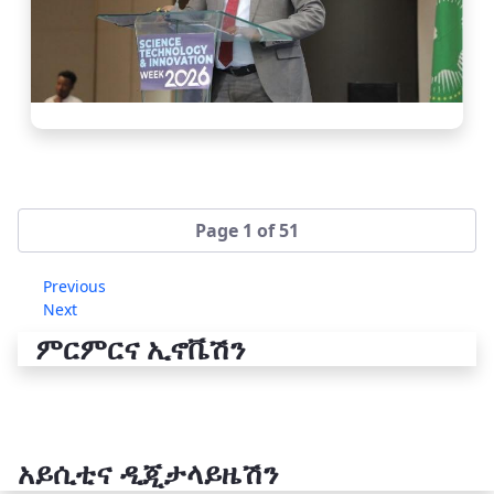
Page 1 of 51
Previous
Next
ምርምርና ኢኖቬሽን
አይሲቲና ዲጂታላይዜሽን
የቴክኖሎጂ ሽግግር