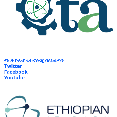
የኢትዮጵያ ቴክኖሎጂ ባለስልጣን
Twitter
Facebook
Youtube