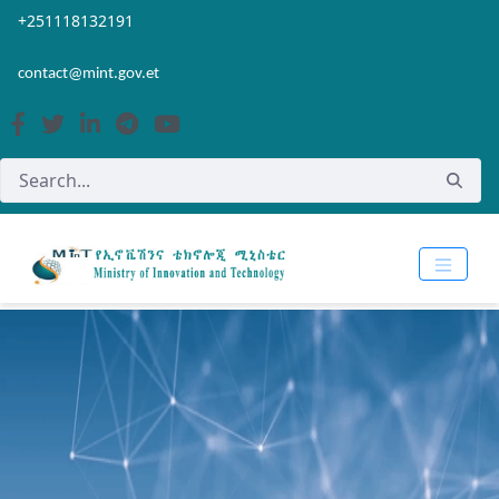
Skip to Main Content
Open Accessibility Menu
+251118132191
contact@mint.gov.et