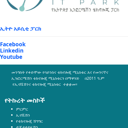
ኢትዮ አይሲቲ ፓርክ
Facebook
Linkedin
Youtube
መንግስት የቀድሞው የሳይንስና ቴክኖሎጂ ሚኒስቴር እና የመገናኛና
ኢንፎርሜሽን ቴክኖሎጂ ሚኒስቴርን በማዋሃድ በ2011 ዓ.ም
የኢኖቬሽንና ቴክኖሎጂ ሚኒስቴር ተቋቋመ፡፡
የትኩረት መስኮች
ምርምር
ኢኖቬሽን
የቴክኖሎጂ ሽግግር
ዲጂታላይዜሽን