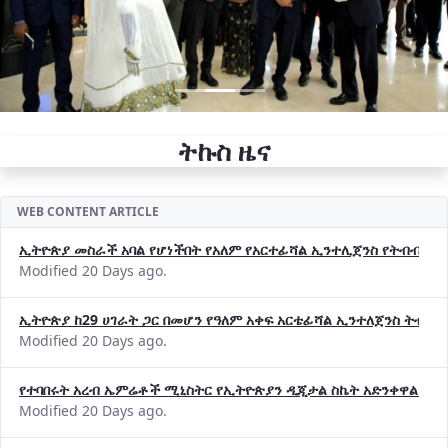
ትኩስ ዜና
WEB CONTENT ARTICLE
ኢትዮጵያ መስራች አባል የሆነችበት የአለም የአርተፊሻል ኢንተሊጀንስ የትብብር ድርጅት (
Modified 20 Days ago.
ኢትዮጵያ ከ29 ሀገራት ጋር በመሆን የዓለም አቀፍ አርቴፊሻል ኢንተለጀንስ ትብብ
Modified 20 Days ago.
የተባበሩት አረብ ኤምሬቶች ሚኒስትር የኢትዮጵያን ዲጂታል ስኬት አድንቀዋል —የ
Modified 20 Days ago.
የኢኖቬሽንና ቴክኖሎጂ ሚኒስቴር የ2018 በጀት ዓመት የዕቅድ አፈጻጸምና የቀጣይ 