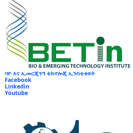
ባዮ እና ኢመርጂንግ ቴክኖሎጂ ኢንስቲቱዩት
Facebook
Linkedin
Youtube