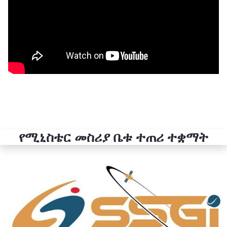
የሚኒስቴር መስሪያ ቤቱ ተጠሪ ተቋማት