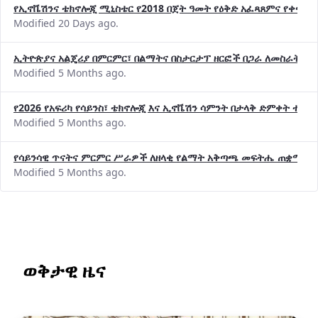
Modified 20 Days ago.
ኢትዮጵያና አልጄሪያ በምርምር፣ በልማትና በስታርታፕ ዘርፎች በጋራ ለመስራት መከሩ
Modified 5 Months ago.
የ2026 የአፍሪካ የሳይንስ፣ ቴክኖሎጂ እና ኢኖቬሽን ሳምንት በታላቅ ድምቀት ተጠና
Modified 5 Months ago.
የሳይንሳዊ ጥናትና ምርምር ሥራዎች ለዘላቂ የልማት አቅጣጫ መፍትሔ ጠቋሚ መ
Modified 5 Months ago.
ወቅታዊ ዜና