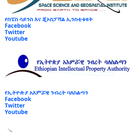
የስፔስ ሳይንስ እና ጂኦስፓሻል ኢንስቲቱዩት
Facebook
Twitter
Youtube
የኢትዮጵያ አእምሯዊ ንብረት ባለስልጣን
Facebook
Twitter
Youtube