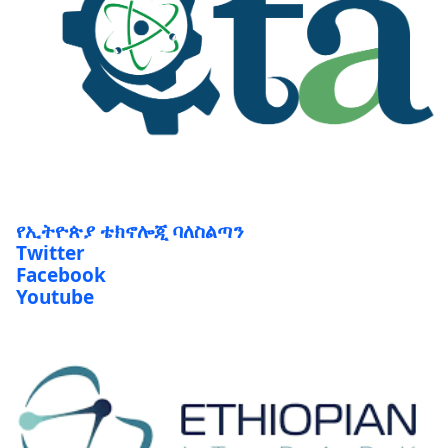
የኢትዮጵያ ቴክኖሎጂ ባለስልጣን
Twitter
Facebook
Youtube