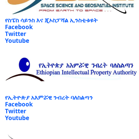
የስፔስ ሳይንስ እና ጂኦስፓሻል ኢንስቲቱዩት
Facebook
Twitter
Youtube
የኢትዮጵያ አእምሯዊ ንብረት ባለስልጣን
Facebook
Twitter
Youtube