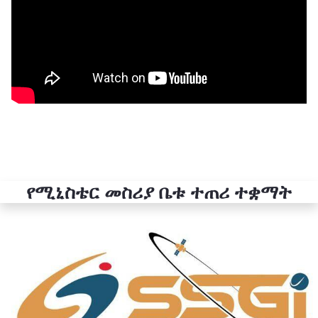
የሚኒስቴር መስሪያ ቤቱ ተጠሪ ተቋማት