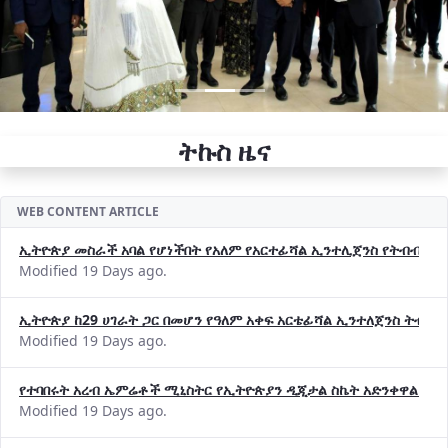
ትኩስ ዜና
WEB CONTENT ARTICLE
ኢትዮጵያ መስራች አባል የሆነችበት የአለም የአርተፊሻል ኢንተሊጀንስ የትብብር ድርጅት (
Modified 19 Days ago.
ኢትዮጵያ ከ29 ሀገራት ጋር በመሆን የዓለም አቀፍ አርቴፊሻል ኢንተለጀንስ ትብብ
Modified 19 Days ago.
የተባበሩት አረብ ኤምሬቶች ሚኒስትር የኢትዮጵያን ዲጂታል ስኬት አድንቀዋል —የ
Modified 19 Days ago.