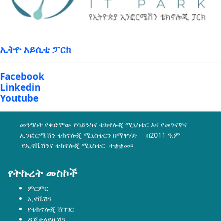
ኢትዮ አይሲቲ ፓርክ
Facebook
Linkedin
Youtube
መንግስት የቀድሞው የሳይንስና ቴክኖሎጂ ሚኒስቴር እና የመገናኛና
ኢንፎርሜሽን ቴክኖሎጂ ሚኒስቴርን በማዋሃድ በ2011 ዓ.ም
የኢኖቬሽንና ቴክኖሎጂ ሚኒስቴር ተቋቋመ፡፡
የትኩረት መስኮች
ምርምር
ኢኖቬሽን
የቴክኖሎጂ ሽግግር
ዲጂታላይዜሽን