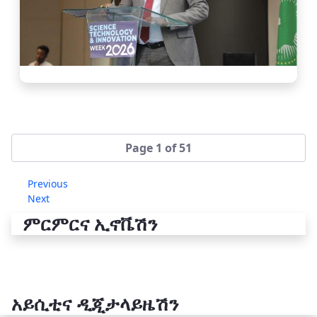
Page 1 of 51
Previous
Next
ምርምርና ኢኖቬሽን
አይሲቲና ዲጂታላይዜሽን