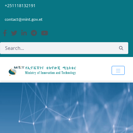
Skip to Main Content
Open Accessibility Menu
+251118132191
contact@mint.gov.et