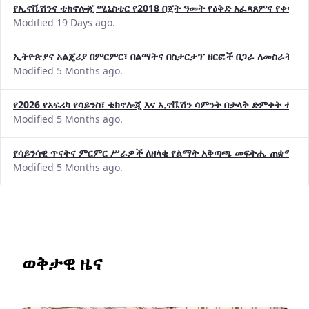
የኢኖቬሽንና ቴክኖሎጂ ሚኒስቴር የ2018 በጀት ዓመት የዕቅድ አፈጻጸምና የቀጣይ 
Modified 19 Days ago.
ኢትዮጵያና አልጄሪያ በምርምር፣ በልማትና በስታርታፕ ዘርፎች በጋራ ለመስራት መከሩ
Modified 5 Months ago.
የ2026 የአፍሪካ የሳይንስ፣ ቴክኖሎጂ እና ኢኖቬሽን ሳምንት በታላቅ ድምቀት ተጠና
Modified 5 Months ago.
የሳይንሳዊ ጥናትና ምርምር ሥራዎች ለዘላቂ የልማት አቅጣጫ መፍትሔ ጠቋሚ መ
Modified 5 Months ago.
ወቅታዊ ዜና