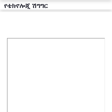
የቴክኖሎጂ ሽግግር