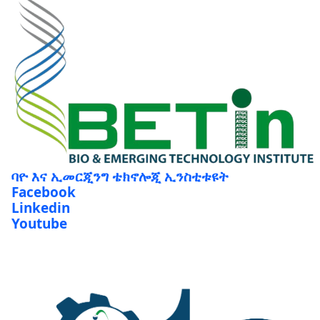
ባዮ እና ኢመርጂንግ ቴክኖሎጂ ኢንስቲቱዩት
Facebook
Linkedin
Youtube