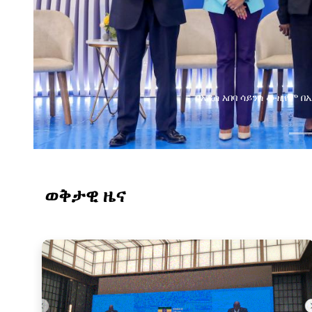
በአዲስ አበባ ሳይንስ ሙዚየም 
ወቅታዊ ዜና