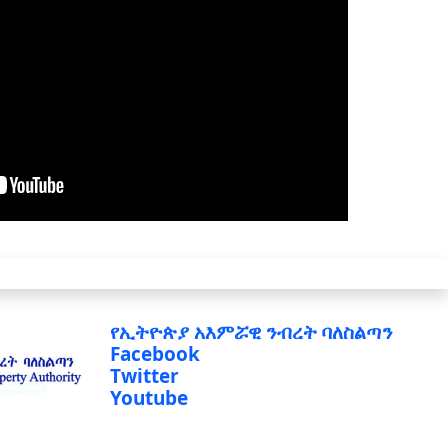
የኢትዮጵያ አእምሯዊ ንብረት ባለስልጣን
Facebook
Twitter
Youtube