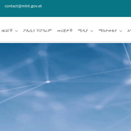
contact@mint.gov.et
ዘርፎች
ፖሊሲና ፕሮግራም
መረጃዎች
ሚዲያ
ማስታወቂያ
አ