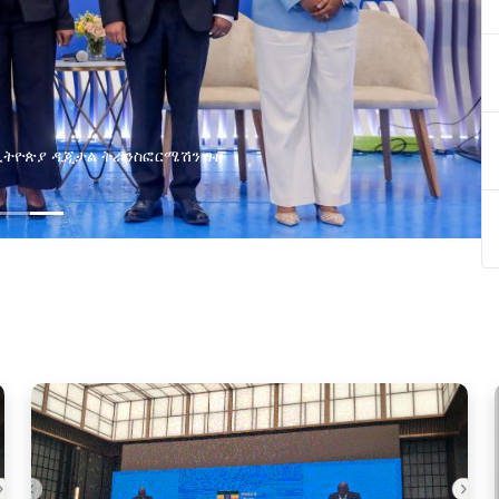
በኢትዮጵያ ዲጂታል ትራንስፎርሜሽን ጉዞ