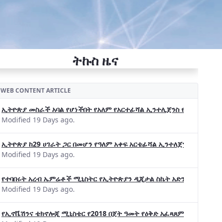
ትኩስ ዜና
WEB CONTENT ARTICLE
ኢትዮጵያ መስራች አባል የሆነችበት የአለም የአርተፊሻል ኢንተሊጀንስ የትብብር ድርጅት (Wo
Modified 19 Days ago.
ኢትዮጵያ ከ29 ሀገራት ጋር በመሆን የዓለም አቀፍ አርቴፊሻል ኢንተለጀንስ ትብብር 
Modified 19 Days ago.
የተባበሩት አረብ ኤምሬቶች ሚኒስትር የኢትዮጵያን ዲጂታል ስኬት አድንቀዋል —የኢት
Modified 19 Days ago.
የኢኖቬሽንና ቴክኖሎጂ ሚኒስቴር የ2018 በጀት ዓመት የዕቅድ አፈጻጸምና የቀጣይ አቅ