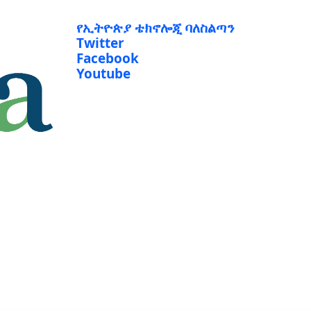
የኢትዮጵያ ቴክኖሎጂ ባለስልጣን
Twitter
Facebook
Youtube