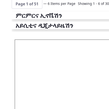
— 6 Items per Page
Showing 1 - 6 of 30
Page 1 of 51
ምርምርና ኢኖቬሽን
አይሲቲና ዲጂታላይዜሽን