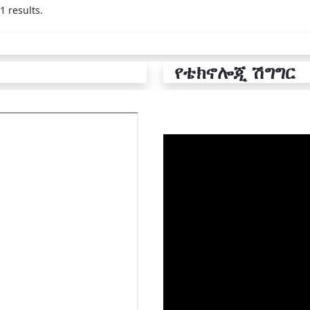
1 results.
የቴክኖሎጂ ሽግግር