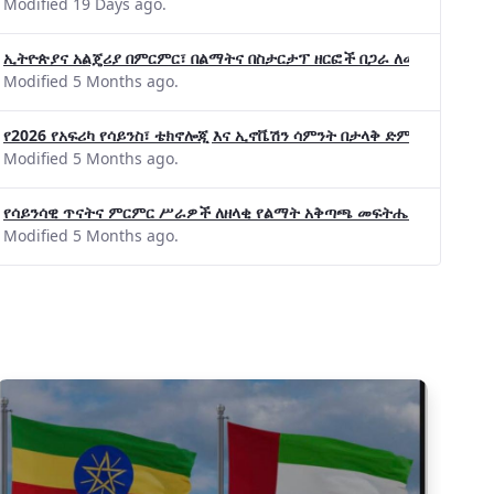
Modified 19 Days ago.
ኢትዮጵያና አልጄሪያ በምርምር፣ በልማትና በስታርታፕ ዘርፎች በጋራ ለመስራት መከሩ፡፡
Modified 5 Months ago.
የ2026 የአፍሪካ የሳይንስ፣ ቴክኖሎጂ እና ኢኖቬሽን ሳምንት በታላቅ ድምቀት ተጠናቀቀ
Modified 5 Months ago.
የሳይንሳዊ ጥናትና ምርምር ሥራዎች ለዘላቂ የልማት አቅጣጫ መፍትሔ ጠቋሚ መሆና
Modified 5 Months ago.