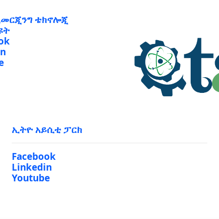
ኢመርጂንግ ቴክኖሎጂ
ዩት
ok
in
e
ኢትዮ አይሲቲ ፓርክ
Facebook
Linkedin
Youtube