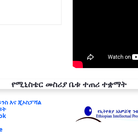
የሚኒስቴር መስሪያ ቤቱ ተጠሪ ተቋማት
ይንስ እና ጂኦስፓሻል
ዩት
ok
e