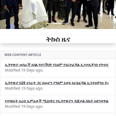
ትኩስ ዜና
WEB CONTENT ARTICLE
ኢትዮጵያ መስራች አባል የሆነችበት የአለም የአርተፊሻል ኢንተሊጀንስ የትብብር ድርጅት (
Modified 19 Days ago.
ኢትዮጵያ ከ29 ሀገራት ጋር በመሆን የዓለም አቀፍ አርቴፊሻል ኢንተለጀንስ ትብብ
Modified 19 Days ago.
የተባበሩት አረብ ኤምሬቶች ሚኒስትር የኢትዮጵያን ዲጂታል ስኬት አድንቀዋል —የ
Modified 19 Days ago.