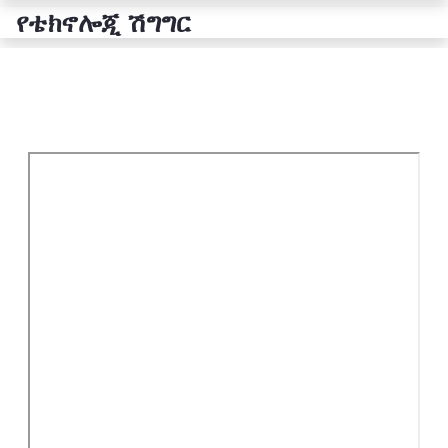
የቴክኖሎጂ ሽግግር