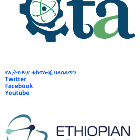
የኢትዮጵያ ቴክኖሎጂ ባለስልጣን
Twitter
Facebook
Youtube