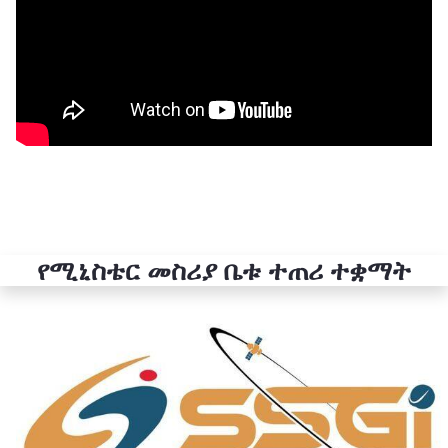
የሚኒስቴር መስሪያ ቤቱ ተጠሪ ተቋማት