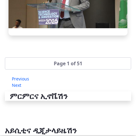
Page 1 of 51
Previous
Next
ምርምርና ኢኖቬሽን
አይሲቲና ዲጂታላይዜሽን