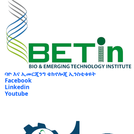
ባዮ እና ኢመርጂንግ ቴክኖሎጂ ኢንስቲቱዩት
Facebook
Linkedin
Youtube