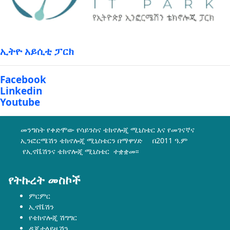
ኢትዮ አይሲቲ ፓርክ
Facebook
Linkedin
Youtube
መንግስት የቀድሞው የሳይንስና ቴክኖሎጂ ሚኒስቴር እና የመገናኛና
ኢንፎርሜሽን ቴክኖሎጂ ሚኒስቴርን በማዋሃድ በ2011 ዓ.ም
የኢኖቬሽንና ቴክኖሎጂ ሚኒስቴር ተቋቋመ፡፡
የትኩረት መስኮች
ምርምር
ኢኖቬሽን
የቴክኖሎጂ ሽግግር
ዲጂታላይዜሽን