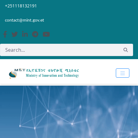
Skip to Main Content
Open Accessibility Menu
+251118132191
contact@mint.gov.et