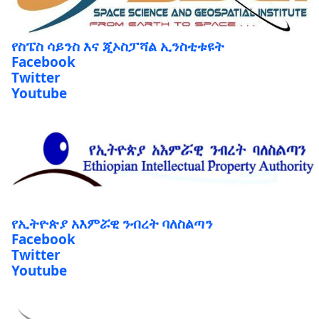
የስፔስ ሳይንስ እና ጂኦስፓሻል ኢንስቲቱዩት
Facebook
Twitter
Youtube
የኢትዮጵያ አእምሯዊ ንብረት ባለስልጣን
Facebook
Twitter
Youtube