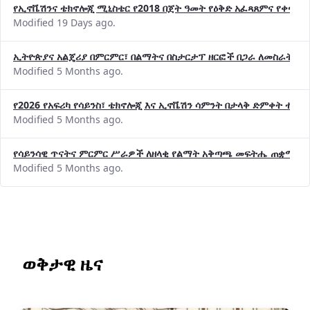
የኢኖቬሽንና ቴክኖሎጂ ሚኒስቴር የ2018 በጀት ዓመት የዕቅድ አፈጻጸምና የቀጣይ 
Modified 19 Days ago.
ኢትዮጵያና አልጄሪያ በምርምር፣ በልማትና በስታርታፕ ዘርፎች በጋራ ለመስራት መከሩ
Modified 5 Months ago.
የ2026 የአፍሪካ የሳይንስ፣ ቴክኖሎጂ እና ኢኖቬሽን ሳምንት በታላቅ ድምቀት ተጠና
Modified 5 Months ago.
የሳይንሳዊ ጥናትና ምርምር ሥራዎች ለዘላቂ የልማት አቅጣጫ መፍትሔ ጠቋሚ መ
Modified 5 Months ago.
ወቅታዊ ዜና