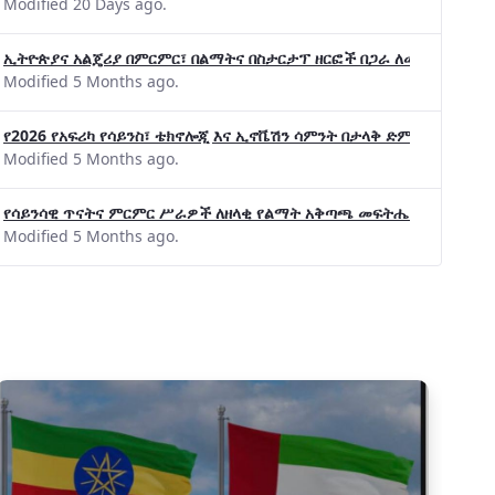
Modified 20 Days ago.
ኢትዮጵያና አልጄሪያ በምርምር፣ በልማትና በስታርታፕ ዘርፎች በጋራ ለመስራት መከሩ፡፡
Modified 5 Months ago.
የ2026 የአፍሪካ የሳይንስ፣ ቴክኖሎጂ እና ኢኖቬሽን ሳምንት በታላቅ ድምቀት ተጠናቀቀ
Modified 5 Months ago.
የሳይንሳዊ ጥናትና ምርምር ሥራዎች ለዘላቂ የልማት አቅጣጫ መፍትሔ ጠቋሚ መሆና
Modified 5 Months ago.