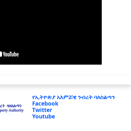
የኢትዮጵያ አእምሯዊ ንብረት ባለስልጣን
Facebook
Twitter
Youtube