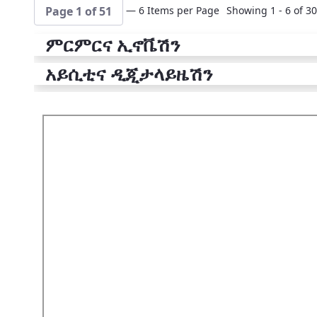
— 6 Items per Page
Showing 1 - 6 of 30
Page 1 of 51
ምርምርና ኢኖቬሽን
አይሲቲና ዲጂታላይዜሽን