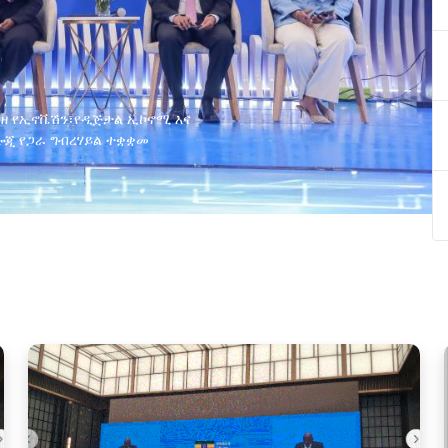
ያዘ የኢኖቬሽን፣የዲጅታል ኢኮኖሚ እና
ጂ የጋራ ግብረሃይል ተቋቋመ