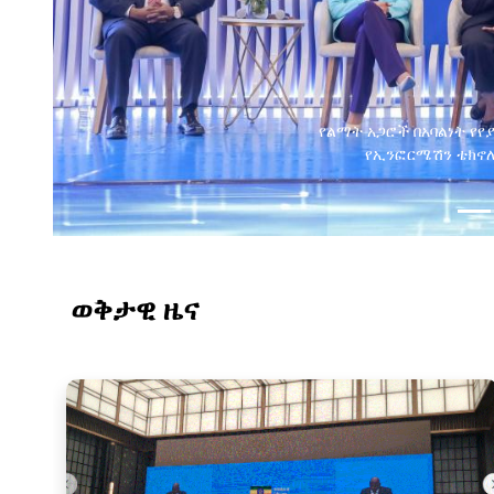
የልማት አጋሮች በአባልነት የየ
የኢንፎርሜሽን ቴክኖሎ
ወቅታዊ ዜና