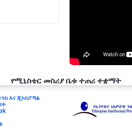
የሚኒስቴር መስሪያ ቤቱ ተጠሪ ተቋማት
ይንስ እና ጂኦስፓሻል
ዩት
ok
e