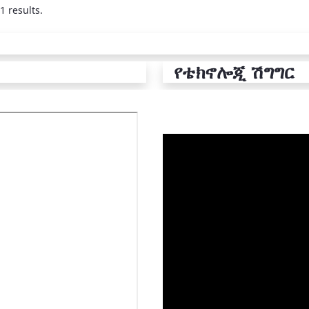
1 results.
የቴክኖሎጂ ሽግግር