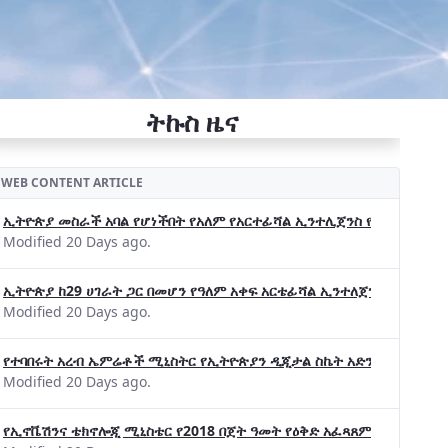
ትኩስ ዜና
WEB CONTENT ARTICLE
ኢትዮጵያ መስራች አባል የሆነችበት የአለም የአርተፊሻል ኢንተሊጀንስ የትብብር ድርጅት (Wo
Modified 20 Days ago.
ኢትዮጵያ ከ29 ሀገራት ጋር በመሆን የዓለም አቀፍ አርቴፊሻል ኢንተለጀንስ ትብብር 
Modified 20 Days ago.
የተባበሩት አረብ ኤምሬቶች ሚኒስትር የኢትዮጵያን ዲጂታል ስኬት አድንቀዋል —የኢት
Modified 20 Days ago.
የኢኖቬሽንና ቴክኖሎጂ ሚኒስቴር የ2018 በጀት ዓመት የዕቅድ አፈጻጸምና የቀጣይ አቅ