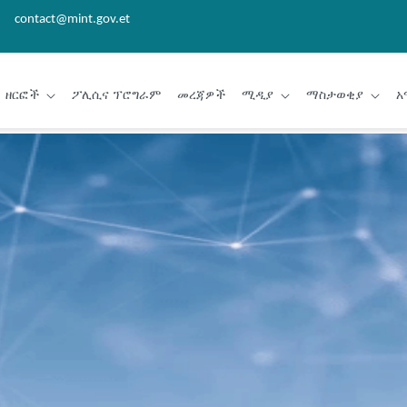
contact@mint.gov.et
ዘርፎች
ፖሊሲና ፕሮግራም
መረጃዎች
ሚዲያ
ማስታወቂያ
አ