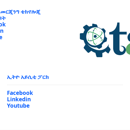
ኢመርጂንግ ቴክኖሎጂ
ዩት
ok
in
e
ኢትዮ አይሲቲ ፓርክ
Facebook
Linkedin
Youtube