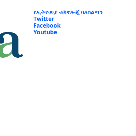
የኢትዮጵያ ቴክኖሎጂ ባለስልጣን
Twitter
Facebook
Youtube