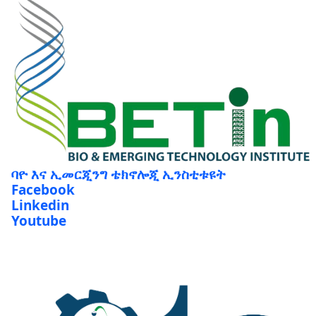
ባዮ እና ኢመርጂንግ ቴክኖሎጂ ኢንስቲቱዩት
Facebook
Linkedin
Youtube