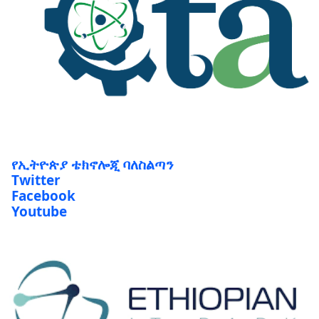
የኢትዮጵያ ቴክኖሎጂ ባለስልጣን
Twitter
Facebook
Youtube