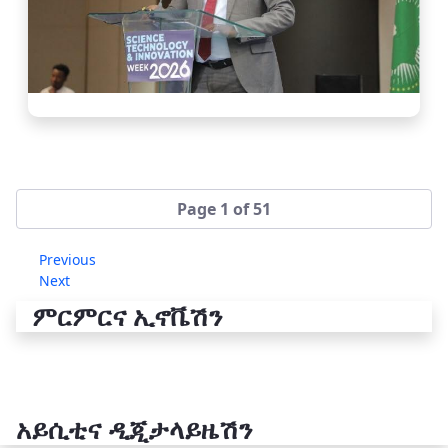
Page 1 of 51
Previous
Next
ምርምርና ኢኖቬሽን
አይሲቲና ዲጂታላይዜሽን
የቴክኖሎጂ ሽግግር