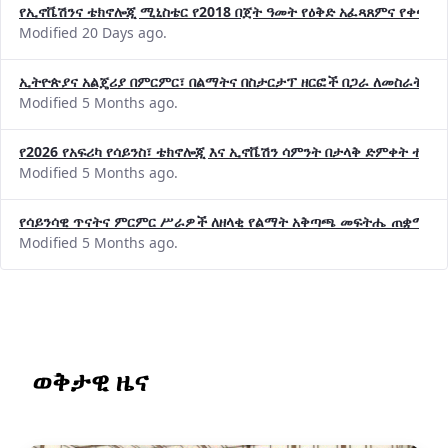
Modified 20 Days ago.
ኢትዮጵያና አልጄሪያ በምርምር፣ በልማትና በስታርታፕ ዘርፎች በጋራ ለመስራት መከሩ
Modified 5 Months ago.
የ2026 የአፍሪካ የሳይንስ፣ ቴክኖሎጂ እና ኢኖቬሽን ሳምንት በታላቅ ድምቀት ተጠና
Modified 5 Months ago.
የሳይንሳዊ ጥናትና ምርምር ሥራዎች ለዘላቂ የልማት አቅጣጫ መፍትሔ ጠቋሚ መ
Modified 5 Months ago.
ወቅታዊ ዜና