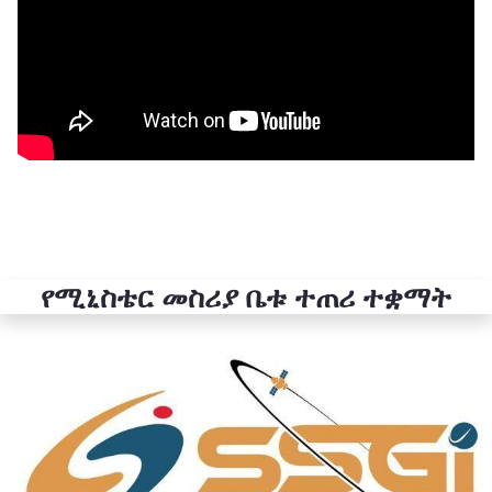
የሚኒስቴር መስሪያ ቤቱ ተጠሪ ተቋማት