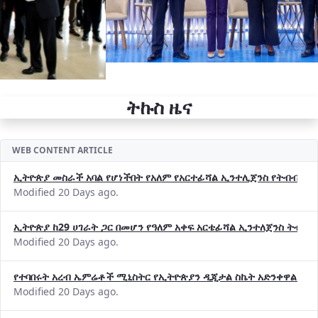
ትኩስ ዜና
WEB CONTENT ARTICLE
ኢትዮጵያ መስራች አባል የሆነችበት የአለም የአርተፊሻል ኢንተሊጀንስ የትብብር ድርጅት (
Modified 20 Days ago.
ኢትዮጵያ ከ29 ሀገራት ጋር በመሆን የዓለም አቀፍ አርቴፊሻል ኢንተለጀንስ ትብብ
Modified 20 Days ago.
የተባበሩት አረብ ኤምሬቶች ሚኒስትር የኢትዮጵያን ዲጂታል ስኬት አድንቀዋል —የ
Modified 20 Days ago.
የኢኖቬሽንና ቴክኖሎጂ ሚኒስቴር የ2018 በጀት ዓመት የዕቅድ አፈጻጸምና የቀጣይ 