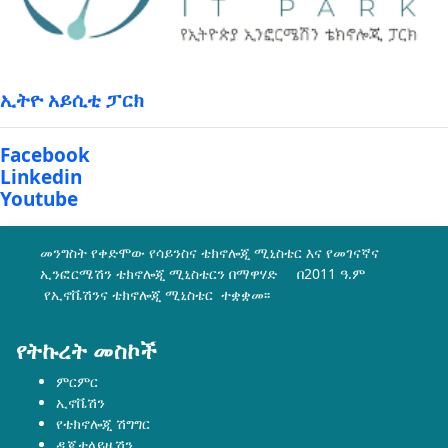
ኢትዮ አይሲቲ ፓርክ
Facebook
Linkedin
Youtube
መንግስት የቀድሞው የሳይንስና ቴክኖሎጂ ሚኒስቴር እና የመገናኛና
ኢንፎርሜሽን ቴክኖሎጂ ሚኒስቴርን በማዋሃድ በ2011 ዓ.ም
የኢኖቬሽንና ቴክኖሎጂ ሚኒስቴር ተቋቋመ፡፡
የትኩረት መስኮች
ምርምር
ኢኖቬሽን
የቴክኖሎጂ ሽግግር
ዲጂታላይዜሽን