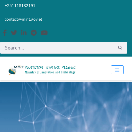
Skip to Main Content
Open Accessibility Menu
+251118132191
contact@mint.gov.et