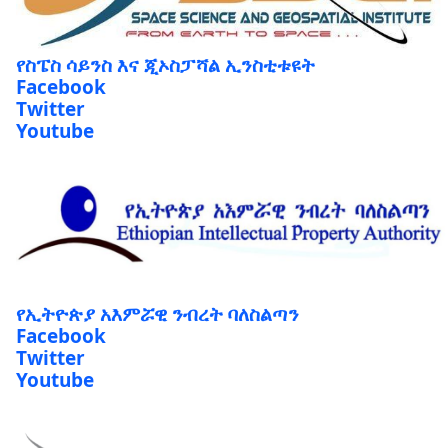
የስፔስ ሳይንስ እና ጂኦስፓሻል ኢንስቲቱዩት
Facebook
Twitter
Youtube
የኢትዮጵያ አእምሯዊ ንብረት ባለስልጣን
Facebook
Twitter
Youtube