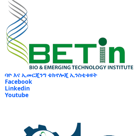
ባዮ እና ኢመርጂንግ ቴክኖሎጂ ኢንስቲቱዩት
Facebook
Linkedin
Youtube