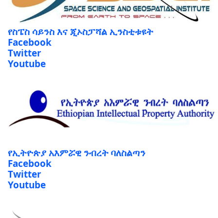
የስፔስ ሳይንስ እና ጂኦስፓሻል ኢንስቲቱዩት
Facebook
Twitter
Youtube
የኢትዮጵያ አእምሯዊ ንብረት ባለስልጣን
Facebook
Twitter
Youtube