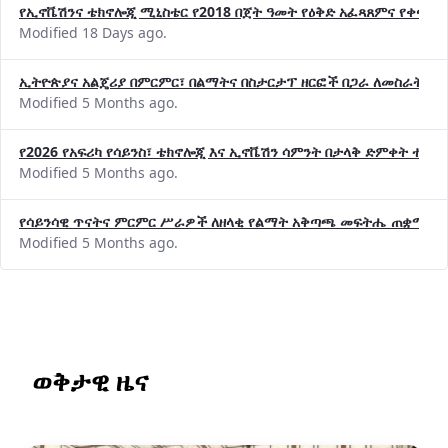
Modified 18 Days ago.
ኢትዮጵያና አልጄሪያ በምርምር፣ በልማትና በስታርታፕ ዘርፎች በጋራ ለመስራት መከሩ
Modified 5 Months ago.
የ2026 የአፍሪካ የሳይንስ፣ ቴክኖሎጂ እና ኢኖቬሽን ሳምንት በታላቅ ድምቀት ተጠና
Modified 5 Months ago.
የሳይንሳዊ ጥናትና ምርምር ሥራዎች ለዘላቂ የልማት አቅጣጫ መፍትሔ ጠቋሚ መ
Modified 5 Months ago.
ወቅታዊ ዜና