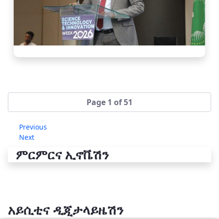
Page 1 of 51
Previous
Next
ምርምርና ኢኖቬሽን
አይሲቲና ዲጂታላይዜሽን
የቴክኖሎጂ ሽግግር