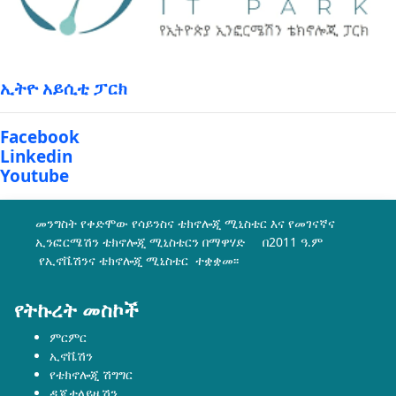
ኢትዮ አይሲቲ ፓርክ
Facebook
Linkedin
Youtube
መንግስት የቀድሞው የሳይንስና ቴክኖሎጂ ሚኒስቴር እና የመገናኛና
ኢንፎርሜሽን ቴክኖሎጂ ሚኒስቴርን በማዋሃድ በ2011 ዓ.ም
የኢኖቬሽንና ቴክኖሎጂ ሚኒስቴር ተቋቋመ፡፡
የትኩረት መስኮች
ምርምር
ኢኖቬሽን
የቴክኖሎጂ ሽግግር
ዲጂታላይዜሽን