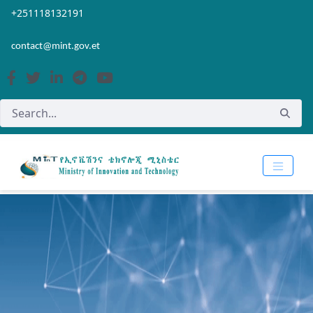
Skip to Main Content
Open Accessibility Menu
+251118132191
contact@mint.gov.et