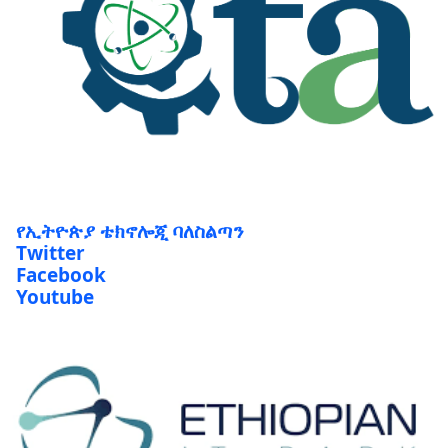
የኢትዮጵያ ቴክኖሎጂ ባለስልጣን
Twitter
Facebook
Youtube