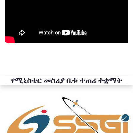
የሚኒስቴር መስሪያ ቤቱ ተጠሪ ተቋማት