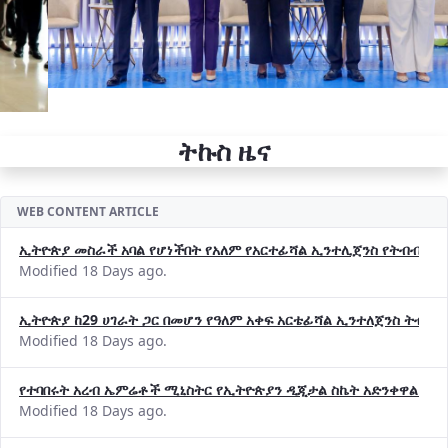
ትኩስ ዜና
WEB CONTENT ARTICLE
ኢትዮጵያ መስራች አባል የሆነችበት የአለም የአርተፊሻል ኢንተሊጀንስ የትብብር ድርጅት (
Modified 18 Days ago.
ኢትዮጵያ ከ29 ሀገራት ጋር በመሆን የዓለም አቀፍ አርቴፊሻል ኢንተለጀንስ ትብብ
Modified 18 Days ago.
የተባበሩት አረብ ኤምሬቶች ሚኒስትር የኢትዮጵያን ዲጂታል ስኬት አድንቀዋል —የ
Modified 18 Days ago.
የኢኖቬሽንና ቴክኖሎጂ ሚኒስቴር የ2018 በጀት ዓመት የዕቅድ አፈጻጸምና የቀጣይ 