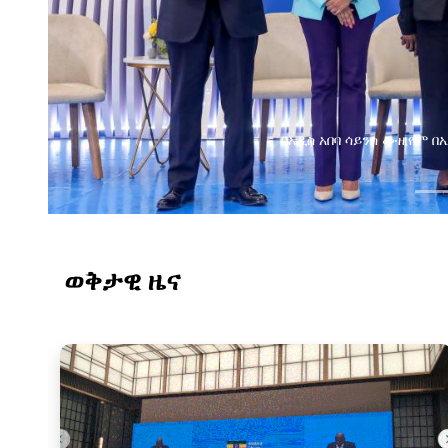
የልማት አጋሮች በአባልነት የየ
የኢንፎርሜሽን ቴክኖሎ
ወቅታዊ ዜና