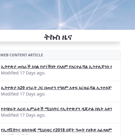
ትኩስ ዜና
WEB CONTENT ARTICLE
ኢትዮጵያ መስራች አባል የሆነችበት የአለም የአርተፊሻል ኢንተሊጀንስ የትብብር ድርጅት (Wo
Modified 17 Days ago.
ኢትዮጵያ ከ29 ሀገራት ጋር በመሆን የዓለም አቀፍ አርቴፊሻል ኢንተለጀንስ ትብብር 
Modified 17 Days ago.
የተባበሩት አረብ ኤምሬቶች ሚኒስትር የኢትዮጵያን ዲጂታል ስኬት አድንቀዋል —የኢት
Modified 17 Days ago.
የኢኖቬሽንና ቴክኖሎጂ ሚኒስቴር የ2018 በጀት ዓመት የዕቅድ አፈጻጸምና የቀጣይ አቅ