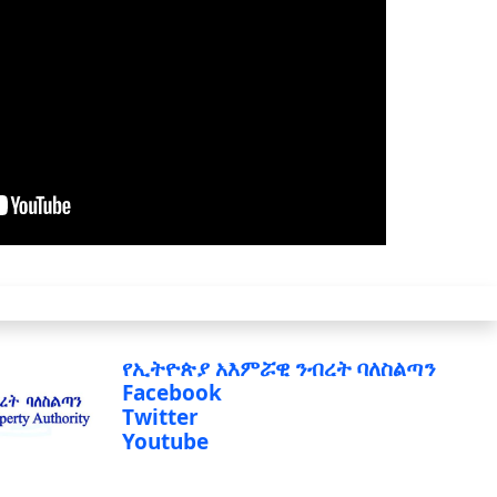
የኢትዮጵያ አእምሯዊ ንብረት ባለስልጣን
Facebook
Twitter
Youtube