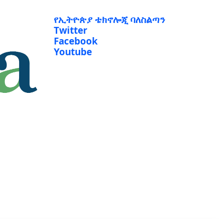
የኢትዮጵያ ቴክኖሎጂ ባለስልጣን
Twitter
Facebook
Youtube