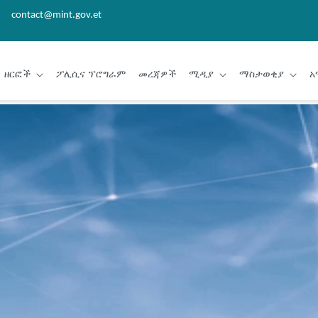
contact@mint.gov.et
ዘርፎች
ፖሊሲና ፕሮግራም
መረጃዎች
ሚዲያ
ማስታወቂያ
አ