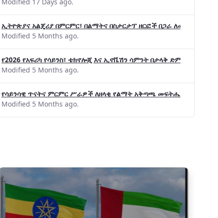
Modified 17 Days ago.
ኢትዮጵያና አልጄሪያ በምርምር፣ በልማትና በስታርታፕ ዘርፎች በጋራ ለመስራት መከሩ፡፡
Modified 5 Months ago.
የ2026 የአፍሪካ የሳይንስ፣ ቴክኖሎጂ እና ኢኖቬሽን ሳምንት በታላቅ ድምቀት ተጠናቀቀ
Modified 5 Months ago.
የሳይንሳዊ ጥናትና ምርምር ሥራዎች ለዘላቂ የልማት አቅጣጫ መፍትሔ ጠቋሚ መሆና
Modified 5 Months ago.