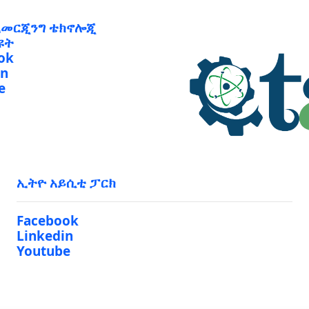
ኢመርጂንግ ቴክኖሎጂ
ዩት
ok
in
e
ኢትዮ አይሲቲ ፓርክ
Facebook
Linkedin
Youtube