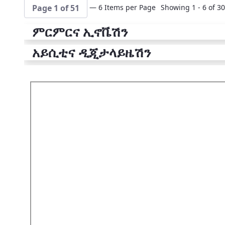
— 6 Items per Page
Showing 1 - 6 of 30
Page 1 of 51
ምርምርና ኢኖቬሽን
አይሲቲና ዲጂታላይዜሽን