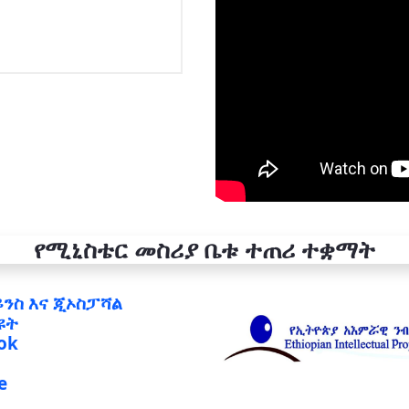
የሚኒስቴር መስሪያ ቤቱ ተጠሪ ተቋማት
ይንስ እና ጂኦስፓሻል
ዩት
ok
e