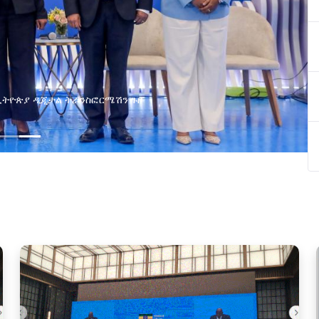
ያዘ የኢኖቬሽን፣የዲጅታል ኢኮኖሚ እና
ጂ የጋራ ግብረሃይል ተቋቋመ