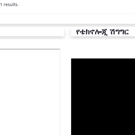
1 results.
የቴክኖሎጂ ሽግግር