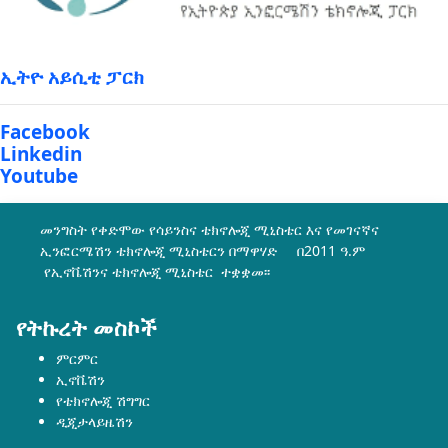
ኢትዮ አይሲቲ ፓርክ
Facebook
Linkedin
Youtube
መንግስት የቀድሞው የሳይንስና ቴክኖሎጂ ሚኒስቴር እና የመገናኛና
ኢንፎርሜሽን ቴክኖሎጂ ሚኒስቴርን በማዋሃድ በ2011 ዓ.ም
የኢኖቬሽንና ቴክኖሎጂ ሚኒስቴር ተቋቋመ፡፡
የትኩረት መስኮች
ምርምር
ኢኖቬሽን
የቴክኖሎጂ ሽግግር
ዲጂታላይዜሽን