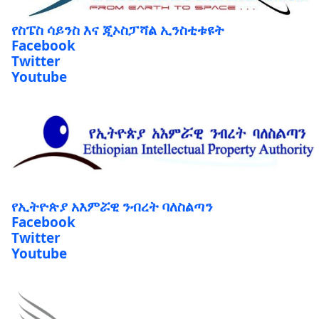
የስፔስ ሳይንስ እና ጂኦስፓሻል ኢንስቲቱዩት
Facebook
Twitter
Youtube
የኢትዮጵያ አእምሯዊ ንብረት ባለስልጣን
Facebook
Twitter
Youtube