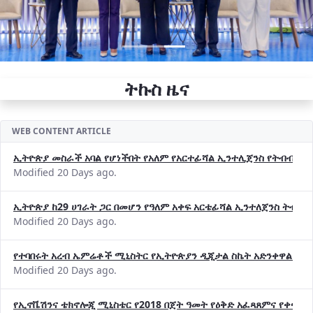
ትኩስ ዜና
WEB CONTENT ARTICLE
ኢትዮጵያ መስራች አባል የሆነችበት የአለም የአርተፊሻል ኢንተሊጀንስ የትብብር ድርጅት (
Modified 20 Days ago.
ኢትዮጵያ ከ29 ሀገራት ጋር በመሆን የዓለም አቀፍ አርቴፊሻል ኢንተለጀንስ ትብብ
Modified 20 Days ago.
የተባበሩት አረብ ኤምሬቶች ሚኒስትር የኢትዮጵያን ዲጂታል ስኬት አድንቀዋል —የ
Modified 20 Days ago.
የኢኖቬሽንና ቴክኖሎጂ ሚኒስቴር የ2018 በጀት ዓመት የዕቅድ አፈጻጸምና የቀጣይ 