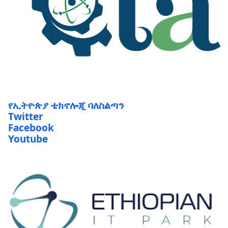
የኢትዮጵያ ቴክኖሎጂ ባለስልጣን
Twitter
Facebook
Youtube