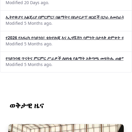
Modified 20 Days ago.
ኢትዮጵያና አልጄሪያ በምርምር፣ በልማትና በስታርታፕ ዘርፎች በጋራ ለመስራት መከሩ
Modified 5 Months ago.
የ2026 የአፍሪካ የሳይንስ፣ ቴክኖሎጂ እና ኢኖቬሽን ሳምንት በታላቅ ድምቀት ተጠና
Modified 5 Months ago.
የሳይንሳዊ ጥናትና ምርምር ሥራዎች ለዘላቂ የልማት አቅጣጫ መፍትሔ ጠቋሚ መ
Modified 5 Months ago.
ወቅታዊ ዜና