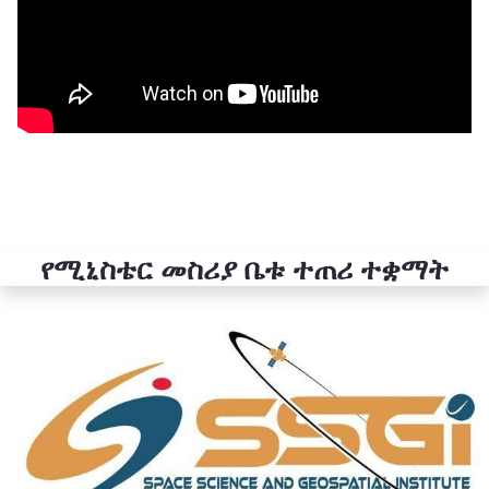
የሚኒስቴር መስሪያ ቤቱ ተጠሪ ተቋማት