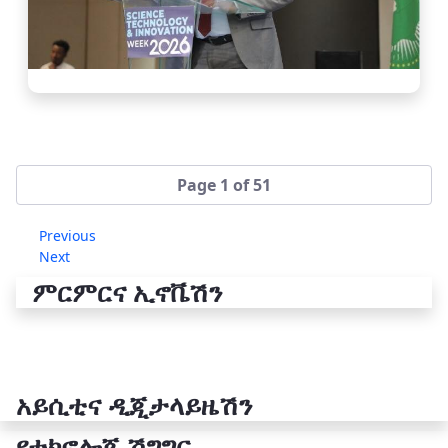
Page 1 of 51
Previous
Next
ምርምርና ኢኖቬሽን
አይሲቲና ዲጂታላይዜሽን
የቴክኖሎጂ ሽግግር