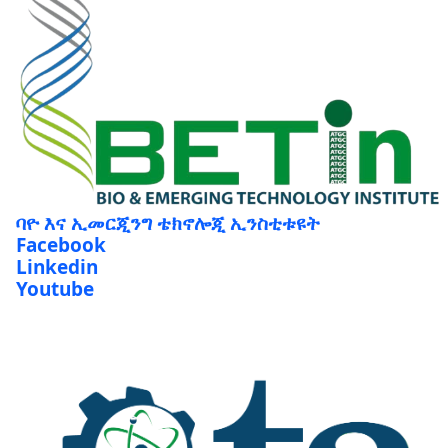
ባዮ እና ኢመርጂንግ ቴክኖሎጂ ኢንስቲቱዩት
Facebook
Linkedin
Youtube