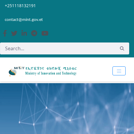
Skip to Main Content
Open Accessibility Menu
+251118132191
contact@mint.gov.et