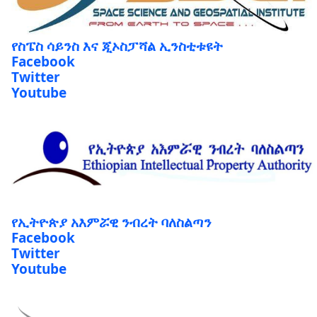
የስፔስ ሳይንስ እና ጂኦስፓሻል ኢንስቲቱዩት
Facebook
Twitter
Youtube
የኢትዮጵያ አእምሯዊ ንብረት ባለስልጣን
Facebook
Twitter
Youtube