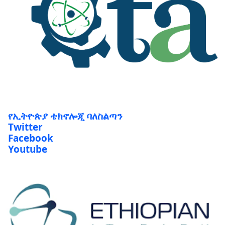
የኢትዮጵያ ቴክኖሎጂ ባለስልጣን
Twitter
Facebook
Youtube