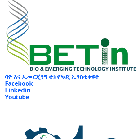
ባዮ እና ኢመርጂንግ ቴክኖሎጂ ኢንስቲቱዩት
Facebook
Linkedin
Youtube