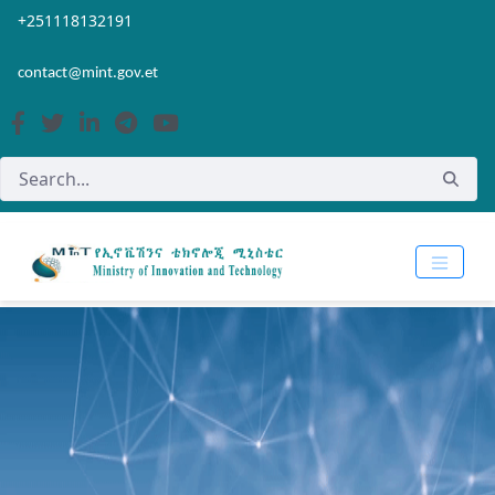
Skip to Main Content
Open Accessibility Menu
+251118132191
contact@mint.gov.et