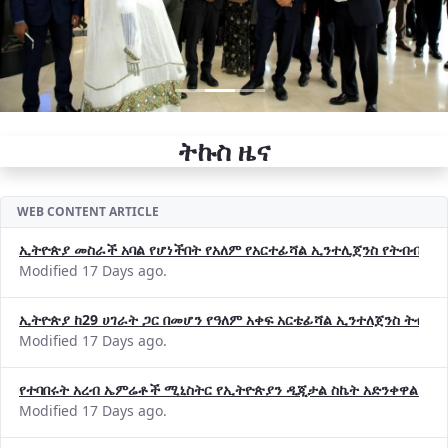
ትኩስ ዜና
WEB CONTENT ARTICLE
ኢትዮጵያ መስራች አባል የሆነችበት የአለም የአርተፊሻል ኢንተሊጀንስ የትብብር ድርጅት (
Modified 17 Days ago.
ኢትዮጵያ ከ29 ሀገራት ጋር በመሆን የዓለም አቀፍ አርቴፊሻል ኢንተለጀንስ ትብብ
Modified 17 Days ago.
የተባበሩት አረብ ኤምሬቶች ሚኒስትር የኢትዮጵያን ዲጂታል ስኬት አድንቀዋል —የ
Modified 17 Days ago.