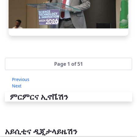
Page 1 of 51
Previous
Next
ምርምርና ኢኖቬሽን
አይሲቲና ዲጂታላይዜሽን