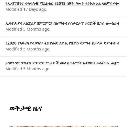
የኢኖቬሽንና ቴክኖሎጂ ሚኒስቴር የ2018 በጀት ዓመት የዕቅድ አፈጻጸምና የቀጣይ 
Modified 17 Days ago.
ኢትዮጵያና አልጄሪያ በምርምር፣ በልማትና በስታርታፕ ዘርፎች በጋራ ለመስራት መከሩ
Modified 5 Months ago.
የ2026 የአፍሪካ የሳይንስ፣ ቴክኖሎጂ እና ኢኖቬሽን ሳምንት በታላቅ ድምቀት ተጠና
Modified 5 Months ago.
የሳይንሳዊ ጥናትና ምርምር ሥራዎች ለዘላቂ የልማት አቅጣጫ መፍትሔ ጠቋሚ መ
Modified 5 Months ago.
ወቅታዊ ዜና