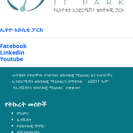
ኢትዮ አይሲቲ ፓርክ
Facebook
Linkedin
Youtube
መንግስት የቀድሞው የሳይንስና ቴክኖሎጂ ሚኒስቴር እና የመገናኛና
ኢንፎርሜሽን ቴክኖሎጂ ሚኒስቴርን በማዋሃድ በ2011 ዓ.ም
የኢኖቬሽንና ቴክኖሎጂ ሚኒስቴር ተቋቋመ፡፡
የትኩረት መስኮች
ምርምር
ኢኖቬሽን
የቴክኖሎጂ ሽግግር
ዲጂታላይዜሽን