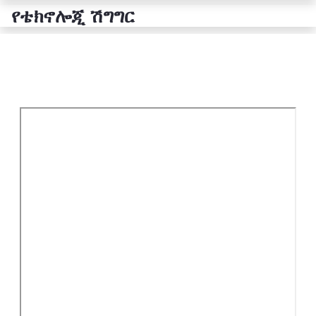
የቴክኖሎጂ ሽግግር