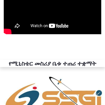
የሚኒስቴር መስሪያ ቤቱ ተጠሪ ተቋማት