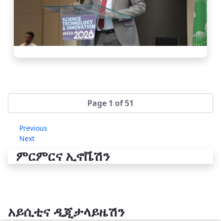
Page 1 of 51
Previous
Next
ምርምርና ኢኖቬሽን
አይሲቲና ዲጂታላይዜሽን