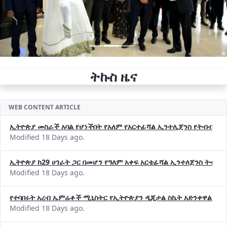
ትኩስ ዜና
WEB CONTENT ARTICLE
ኢትዮጵያ መስራች አባል የሆነችበት የአለም የአርተፊሻል ኢንተሊጀንስ የትብብር ድርጅት (
Modified 18 Days ago.
ኢትዮጵያ ከ29 ሀገራት ጋር በመሆን የዓለም አቀፍ አርቴፊሻል ኢንተለጀንስ ትብብ
Modified 18 Days ago.
የተባበሩት አረብ ኤምሬቶች ሚኒስትር የኢትዮጵያን ዲጂታል ስኬት አድንቀዋል —የ
Modified 18 Days ago.