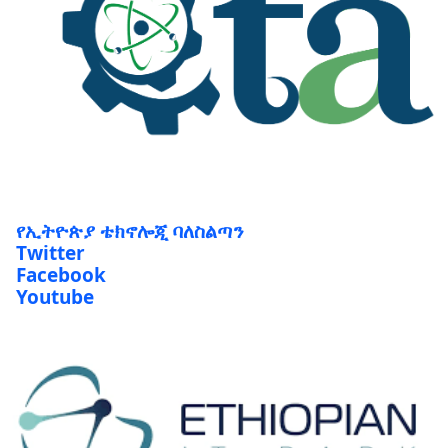
የኢትዮጵያ ቴክኖሎጂ ባለስልጣን
Twitter
Facebook
Youtube