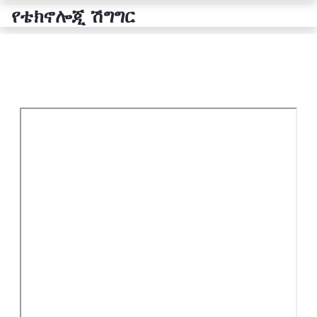
የቴክኖሎጂ ሽግግር