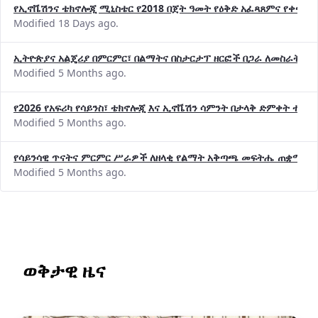
የኢኖቬሽንና ቴክኖሎጂ ሚኒስቴር የ2018 በጀት ዓመት የዕቅድ አፈጻጸምና የቀጣይ 
Modified 18 Days ago.
ኢትዮጵያና አልጄሪያ በምርምር፣ በልማትና በስታርታፕ ዘርፎች በጋራ ለመስራት መከሩ
Modified 5 Months ago.
የ2026 የአፍሪካ የሳይንስ፣ ቴክኖሎጂ እና ኢኖቬሽን ሳምንት በታላቅ ድምቀት ተጠና
Modified 5 Months ago.
የሳይንሳዊ ጥናትና ምርምር ሥራዎች ለዘላቂ የልማት አቅጣጫ መፍትሔ ጠቋሚ መ
Modified 5 Months ago.
ወቅታዊ ዜና