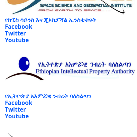
የስፔስ ሳይንስ እና ጂኦስፓሻል ኢንስቲቱዩት
Facebook
Twitter
Youtube
የኢትዮጵያ አእምሯዊ ንብረት ባለስልጣን
Facebook
Twitter
Youtube