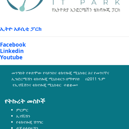
ኢትዮ አይሲቲ ፓርክ
Facebook
Linkedin
Youtube
መንግስት የቀድሞው የሳይንስና ቴክኖሎጂ ሚኒስቴር እና የመገናኛና
ኢንፎርሜሽን ቴክኖሎጂ ሚኒስቴርን በማዋሃድ በ2011 ዓ.ም
የኢኖቬሽንና ቴክኖሎጂ ሚኒስቴር ተቋቋመ፡፡
የትኩረት መስኮች
ምርምር
ኢኖቬሽን
የቴክኖሎጂ ሽግግር
ዲጂታላይዜሽን