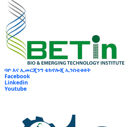
ባዮ እና ኢመርጂንግ ቴክኖሎጂ ኢንስቲቱዩት
Facebook
Linkedin
Youtube