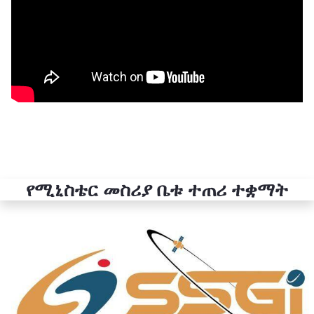
የሚኒስቴር መስሪያ ቤቱ ተጠሪ ተቋማት