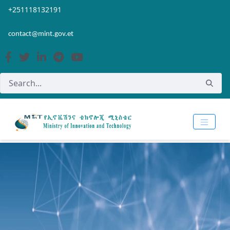
Skip to Main Content
Open Accessibility Menu
+251118132191
contact@mint.gov.et