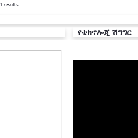
1 results.
የቴክኖሎጂ ሽግግር