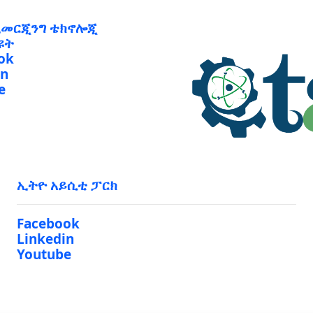
ኢመርጂንግ ቴክኖሎጂ
ዩት
ok
in
e
ኢትዮ አይሲቲ ፓርክ
Facebook
Linkedin
Youtube