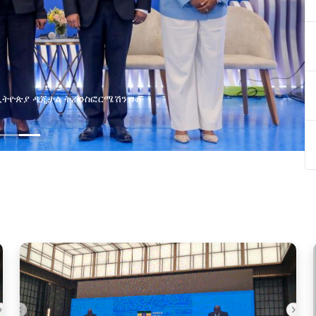
በኢትዮጵያ ዲጂታል ትራንስፎርሜሽን ጉዞ