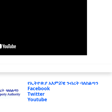
የኢትዮጵያ አእምሯዊ ንብረት ባለስልጣን
Facebook
Twitter
Youtube