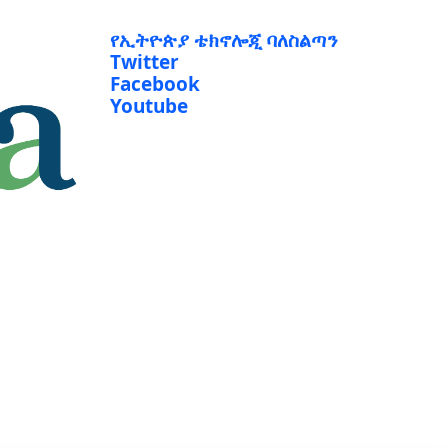
የኢትዮጵያ ቴክኖሎጂ ባለስልጣን
Twitter
Facebook
Youtube