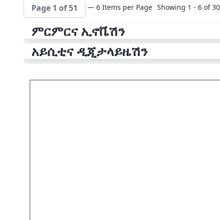
— 6 Items per Page
Showing 1 - 6 of 30
Page 1 of 51
ምርምርና ኢኖቬሽን
አይሲቲና ዲጂታላይዜሽን