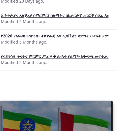
Modified 20 Days ago.
ኢትዮጵያና አልጄሪያ በምርምር፣ በልማትና በስታርታፕ ዘርፎች በጋራ ለመስራት መከሩ፡፡
Modified 5 Months ago.
የ2026 የአፍሪካ የሳይንስ፣ ቴክኖሎጂ እና ኢኖቬሽን ሳምንት በታላቅ ድምቀት ተጠናቀቀ
Modified 5 Months ago.
የሳይንሳዊ ጥናትና ምርምር ሥራዎች ለዘላቂ የልማት አቅጣጫ መፍትሔ ጠቋሚ መሆና
Modified 5 Months ago.