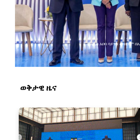
በአዲስ አበባ ሳይንስ ሙዚየም 
ወቅታዊ ዜና