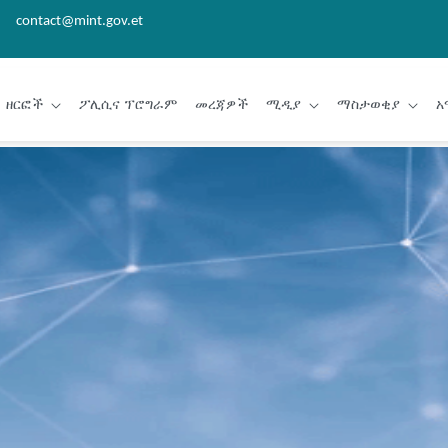
contact@mint.gov.et
ዘርፎች
ፖሊሲና ፕሮግራም
መረጃዎች
ሚዲያ
ማስታወቂያ
አ