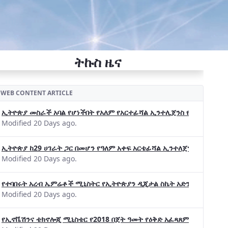
ትኩስ ዜና
WEB CONTENT ARTICLE
ኢትዮጵያ መስራች አባል የሆነችበት የአለም የአርተፊሻል ኢንተሊጀንስ የትብብር ድርጅት (Wo
Modified 20 Days ago.
ኢትዮጵያ ከ29 ሀገራት ጋር በመሆን የዓለም አቀፍ አርቴፊሻል ኢንተለጀንስ ትብብር 
Modified 20 Days ago.
የተባበሩት አረብ ኤምሬቶች ሚኒስትር የኢትዮጵያን ዲጂታል ስኬት አድንቀዋል —የኢት
Modified 20 Days ago.
የኢኖቬሽንና ቴክኖሎጂ ሚኒስቴር የ2018 በጀት ዓመት የዕቅድ አፈጻጸምና የቀጣይ አቅ