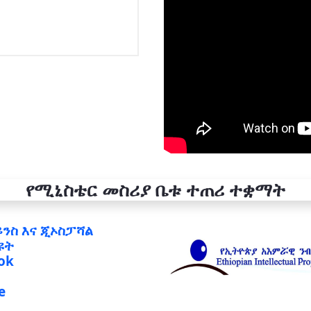
የሚኒስቴር መስሪያ ቤቱ ተጠሪ ተቋማት
ይንስ እና ጂኦስፓሻል
ዩት
ok
e