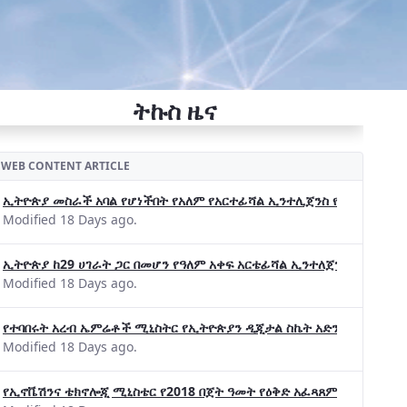
ትኩስ ዜና
WEB CONTENT ARTICLE
ኢትዮጵያ መስራች አባል የሆነችበት የአለም የአርተፊሻል ኢንተሊጀንስ የትብብር ድርጅት (Wo
Modified 18 Days ago.
ኢትዮጵያ ከ29 ሀገራት ጋር በመሆን የዓለም አቀፍ አርቴፊሻል ኢንተለጀንስ ትብብር 
Modified 18 Days ago.
የተባበሩት አረብ ኤምሬቶች ሚኒስትር የኢትዮጵያን ዲጂታል ስኬት አድንቀዋል —የኢት
Modified 18 Days ago.
የኢኖቬሽንና ቴክኖሎጂ ሚኒስቴር የ2018 በጀት ዓመት የዕቅድ አፈጻጸምና የቀጣይ አቅ