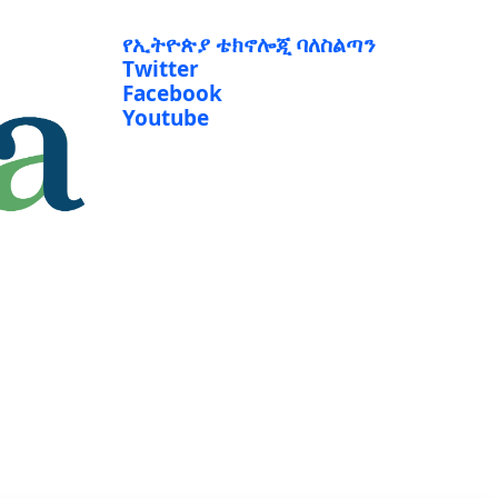
የኢትዮጵያ ቴክኖሎጂ ባለስልጣን
Twitter
Facebook
Youtube