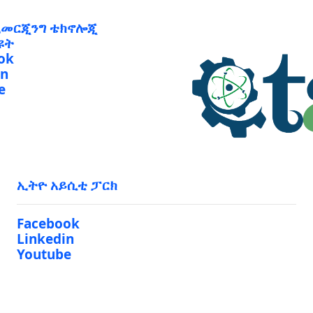
ኢመርጂንግ ቴክኖሎጂ
ዩት
ok
in
e
ኢትዮ አይሲቲ ፓርክ
Facebook
Linkedin
Youtube