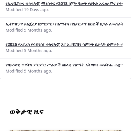
የኢኖቬሽንና ቴክኖሎጂ ሚኒስቴር የ2018 በጀት ዓመት የዕቅድ አፈጻጸምና የቀጣይ 
Modified 19 Days ago.
ኢትዮጵያና አልጄሪያ በምርምር፣ በልማትና በስታርታፕ ዘርፎች በጋራ ለመስራት መከሩ
Modified 5 Months ago.
የ2026 የአፍሪካ የሳይንስ፣ ቴክኖሎጂ እና ኢኖቬሽን ሳምንት በታላቅ ድምቀት ተጠና
Modified 5 Months ago.
የሳይንሳዊ ጥናትና ምርምር ሥራዎች ለዘላቂ የልማት አቅጣጫ መፍትሔ ጠቋሚ መ
Modified 5 Months ago.
ወቅታዊ ዜና