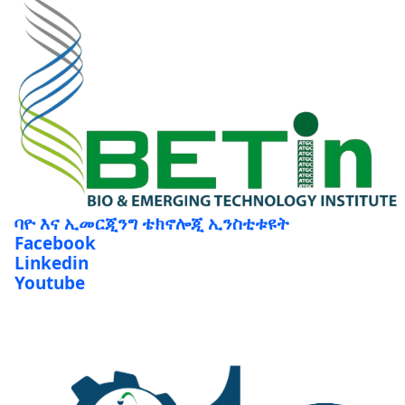
ባዮ እና ኢመርጂንግ ቴክኖሎጂ ኢንስቲቱዩት
Facebook
Linkedin
Youtube