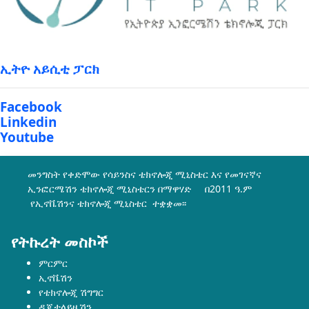
ኢትዮ አይሲቲ ፓርክ
Facebook
Linkedin
Youtube
መንግስት የቀድሞው የሳይንስና ቴክኖሎጂ ሚኒስቴር እና የመገናኛና
ኢንፎርሜሽን ቴክኖሎጂ ሚኒስቴርን በማዋሃድ በ2011 ዓ.ም
የኢኖቬሽንና ቴክኖሎጂ ሚኒስቴር ተቋቋመ፡፡
የትኩረት መስኮች
ምርምር
ኢኖቬሽን
የቴክኖሎጂ ሽግግር
ዲጂታላይዜሽን