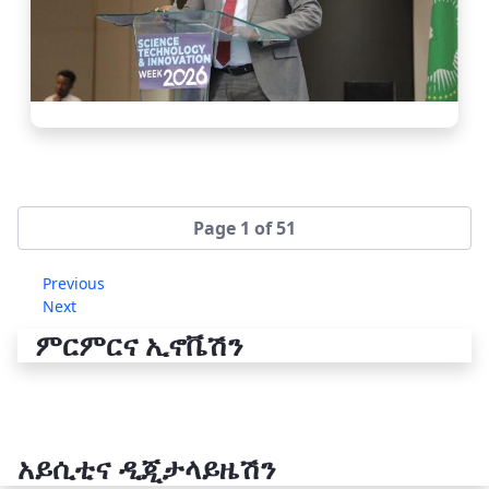
Page 1 of 51
Previous
Next
ምርምርና ኢኖቬሽን
አይሲቲና ዲጂታላይዜሽን