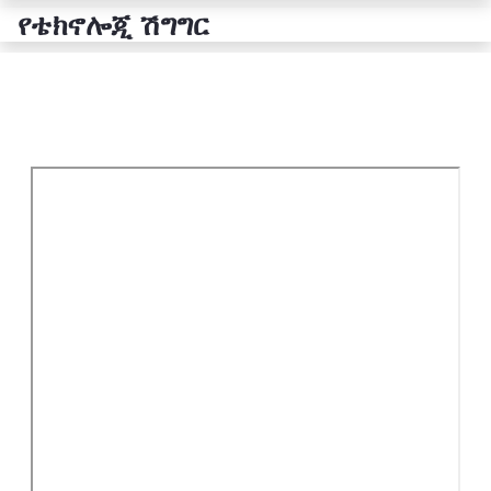
የቴክኖሎጂ ሽግግር