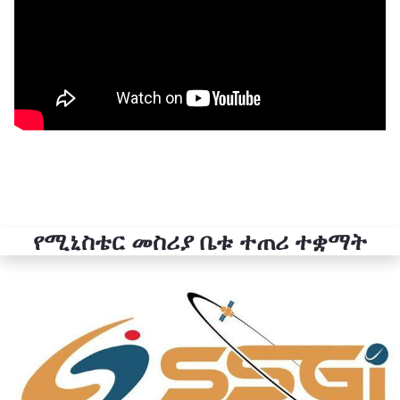
የሚኒስቴር መስሪያ ቤቱ ተጠሪ ተቋማት