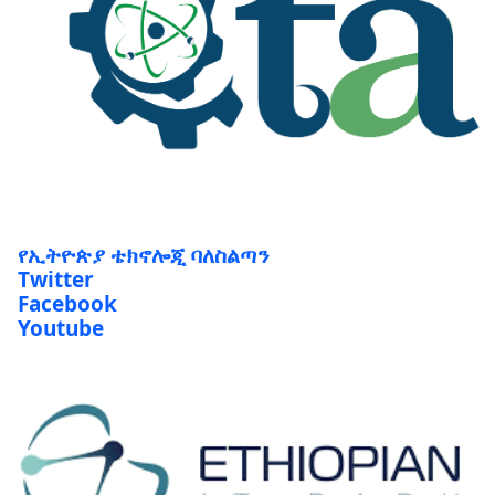
የኢትዮጵያ ቴክኖሎጂ ባለስልጣን
Twitter
Facebook
Youtube