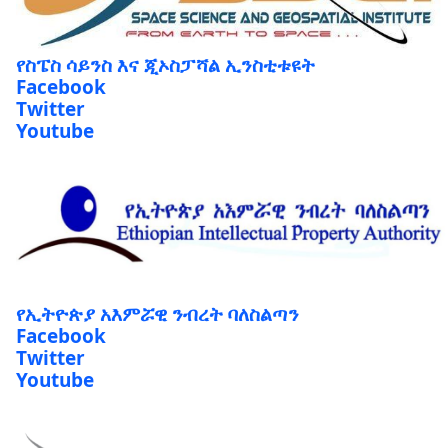
የስፔስ ሳይንስ እና ጂኦስፓሻል ኢንስቲቱዩት
Facebook
Twitter
Youtube
የኢትዮጵያ አእምሯዊ ንብረት ባለስልጣን
Facebook
Twitter
Youtube