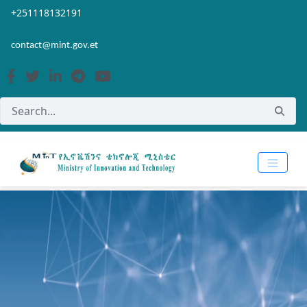
Skip to Main Content
Open Accessibility Menu
+251118132191
contact@mint.gov.et