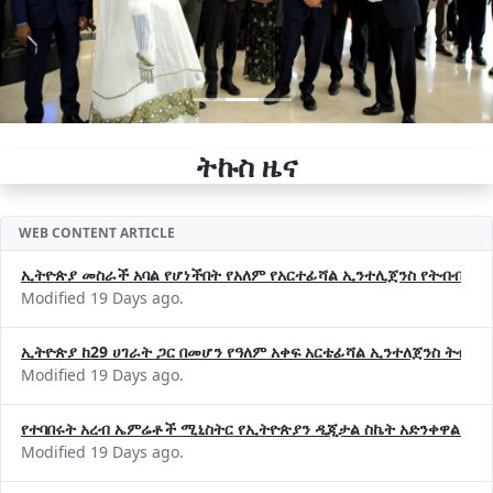
ትኩስ ዜና
WEB CONTENT ARTICLE
ኢትዮጵያ መስራች አባል የሆነችበት የአለም የአርተፊሻል ኢንተሊጀንስ የትብብር ድርጅት (
Modified 19 Days ago.
ኢትዮጵያ ከ29 ሀገራት ጋር በመሆን የዓለም አቀፍ አርቴፊሻል ኢንተለጀንስ ትብብ
Modified 19 Days ago.
የተባበሩት አረብ ኤምሬቶች ሚኒስትር የኢትዮጵያን ዲጂታል ስኬት አድንቀዋል —የ
Modified 19 Days ago.