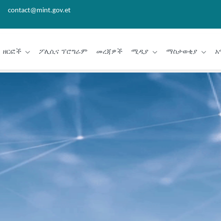
contact@mint.gov.et
ዘርፎች
ፖሊሲና ፕሮግራም
መረጃዎች
ሚዲያ
ማስታወቂያ
አ