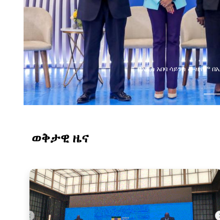
በአዲስ አበባ ሳይንስ ሙዚየም በኢትዮጵያ ዲጂታል
ወቅታዊ ዜና