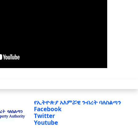
የኢትዮጵያ አእምሯዊ ንብረት ባለስልጣን
Facebook
Twitter
Youtube