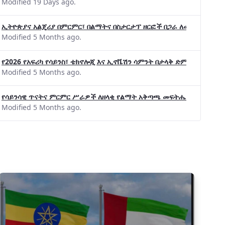
Modified 19 Days ago.
ኢትዮጵያና አልጄሪያ በምርምር፣ በልማትና በስታርታፕ ዘርፎች በጋራ ለመስራት መከሩ፡፡
Modified 5 Months ago.
የልማት አጋሮች በአባልነት የየያዘ የኢኖቬሽን፣የዲጅታል ኢኮኖ
የ2026 የአፍሪካ የሳይንስ፣ ቴክኖሎጂ እና ኢኖቬሽን ሳምንት በታላቅ ድምቀት ተጠናቀቀ
የኢንፎርሜሽን ቴክኖሎጂ የጋራ ግብረሃይል ተቋቋመ
Modified 5 Months ago.
የሳይንሳዊ ጥናትና ምርምር ሥራዎች ለዘላቂ የልማት አቅጣጫ መፍትሔ ጠቋሚ መሆና
Modified 5 Months ago.