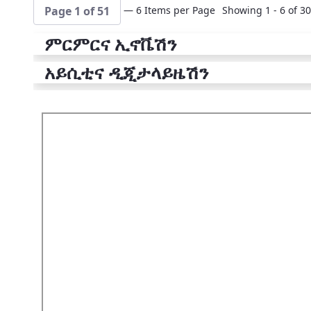
— 6 Items per Page
Showing 1 - 6 of 30
Page 1 of 51
ምርምርና ኢኖቬሽን
አይሲቲና ዲጂታላይዜሽን