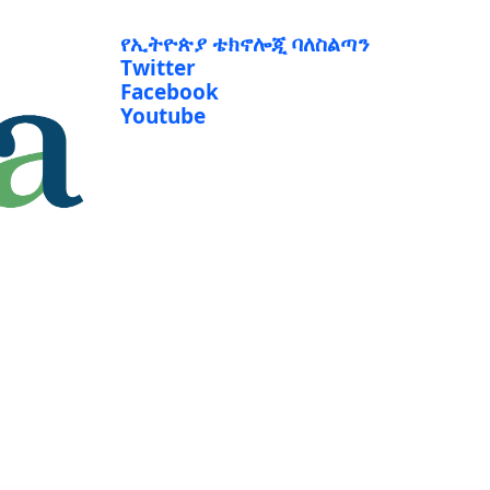
የኢትዮጵያ ቴክኖሎጂ ባለስልጣን
Twitter
Facebook
Youtube