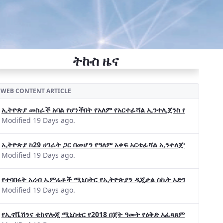
ትኩስ ዜና
WEB CONTENT ARTICLE
ኢትዮጵያ መስራች አባል የሆነችበት የአለም የአርተፊሻል ኢንተሊጀንስ የትብብር ድርጅት (Wo
Modified 19 Days ago.
ኢትዮጵያ ከ29 ሀገራት ጋር በመሆን የዓለም አቀፍ አርቴፊሻል ኢንተለጀንስ ትብብር 
Modified 19 Days ago.
የተባበሩት አረብ ኤምሬቶች ሚኒስትር የኢትዮጵያን ዲጂታል ስኬት አድንቀዋል —የኢት
Modified 19 Days ago.
የኢኖቬሽንና ቴክኖሎጂ ሚኒስቴር የ2018 በጀት ዓመት የዕቅድ አፈጻጸምና የቀጣይ አቅ