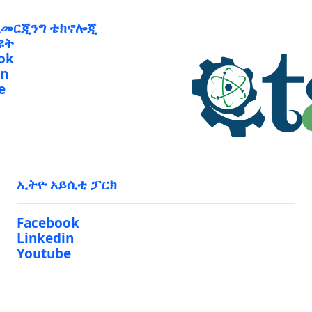
ኢመርጂንግ ቴክኖሎጂ
ዩት
ok
in
e
ኢትዮ አይሲቲ ፓርክ
Facebook
Linkedin
Youtube