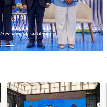
 ትራንስፎርሜሽን ጉዞ