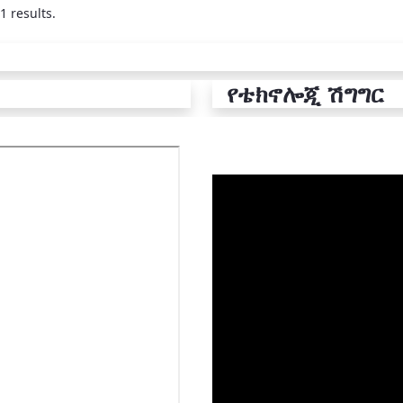
1 results.
የቴክኖሎጂ ሽግግር