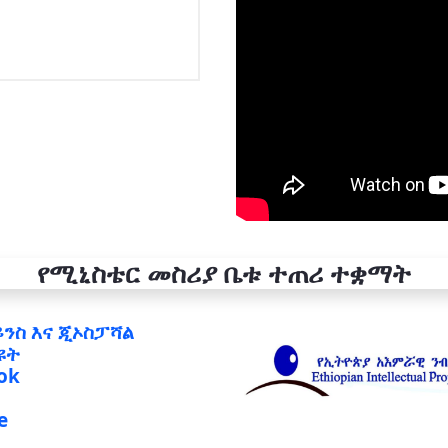
የሚኒስቴር መስሪያ ቤቱ ተጠሪ ተቋማት
ይንስ እና ጂኦስፓሻል
ዩት
ok
e