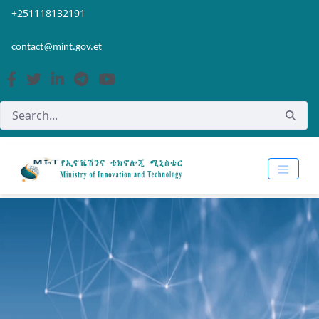
Skip to Main Content
Open Accessibility Menu
+251118132191
contact@mint.gov.et