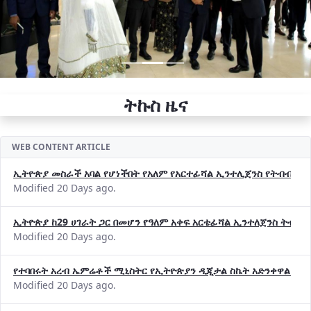
ትኩስ ዜና
WEB CONTENT ARTICLE
ኢትዮጵያ መስራች አባል የሆነችበት የአለም የአርተፊሻል ኢንተሊጀንስ የትብብር ድርጅት (
Modified 20 Days ago.
ኢትዮጵያ ከ29 ሀገራት ጋር በመሆን የዓለም አቀፍ አርቴፊሻል ኢንተለጀንስ ትብብ
Modified 20 Days ago.
የተባበሩት አረብ ኤምሬቶች ሚኒስትር የኢትዮጵያን ዲጂታል ስኬት አድንቀዋል —የ
Modified 20 Days ago.