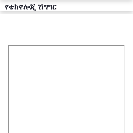
የቴክኖሎጂ ሽግግር