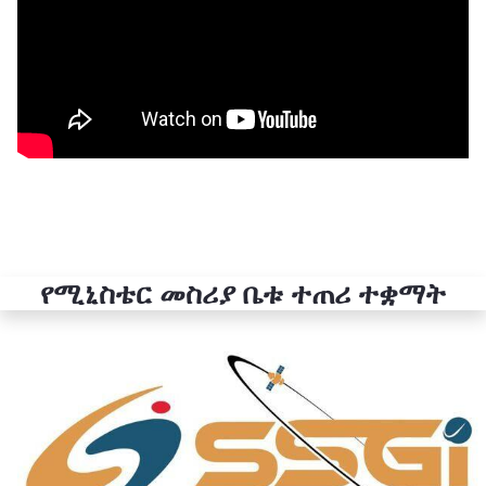
የሚኒስቴር መስሪያ ቤቱ ተጠሪ ተቋማት