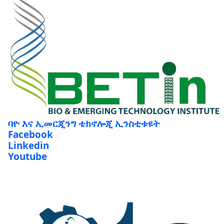
ባዮ እና ኢመርጂንግ ቴክኖሎጂ ኢንስቲቱዩት
Facebook
Linkedin
Youtube