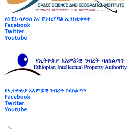
የስፔስ ሳይንስ እና ጂኦስፓሻል ኢንስቲቱዩት
Facebook
Twitter
Youtube
የኢትዮጵያ አእምሯዊ ንብረት ባለስልጣን
Facebook
Twitter
Youtube