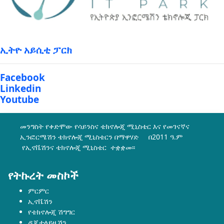
ኢትዮ አይሲቲ ፓርክ
Facebook
Linkedin
Youtube
መንግስት የቀድሞው የሳይንስና ቴክኖሎጂ ሚኒስቴር እና የመገናኛና
ኢንፎርሜሽን ቴክኖሎጂ ሚኒስቴርን በማዋሃድ በ2011 ዓ.ም
የኢኖቬሽንና ቴክኖሎጂ ሚኒስቴር ተቋቋመ፡፡
የትኩረት መስኮች
ምርምር
ኢኖቬሽን
የቴክኖሎጂ ሽግግር
ዲጂታላይዜሽን