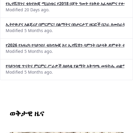
የኢኖቬሽንና ቴክኖሎጂ ሚኒስቴር የ2018 በጀት ዓመት የዕቅድ አፈጻጸምና የቀጣይ 
Modified 20 Days ago.
ኢትዮጵያና አልጄሪያ በምርምር፣ በልማትና በስታርታፕ ዘርፎች በጋራ ለመስራት መከሩ
Modified 5 Months ago.
የ2026 የአፍሪካ የሳይንስ፣ ቴክኖሎጂ እና ኢኖቬሽን ሳምንት በታላቅ ድምቀት ተጠና
Modified 5 Months ago.
የሳይንሳዊ ጥናትና ምርምር ሥራዎች ለዘላቂ የልማት አቅጣጫ መፍትሔ ጠቋሚ መ
Modified 5 Months ago.
ወቅታዊ ዜና