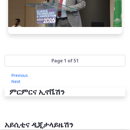
Page 1 of 51
Previous
Next
ምርምርና ኢኖቬሽን
አይሲቲና ዲጂታላይዜሽን