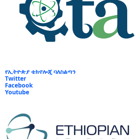
የኢትዮጵያ ቴክኖሎጂ ባለስልጣን
Twitter
Facebook
Youtube