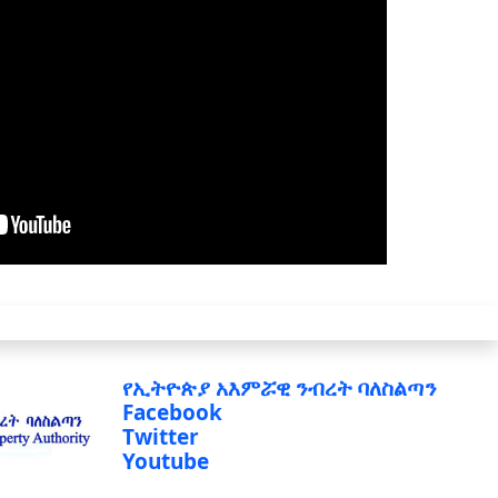
የኢትዮጵያ አእምሯዊ ንብረት ባለስልጣን
Facebook
Twitter
Youtube