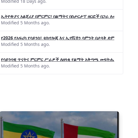
Modified 18 Days ago.
ኢትዮጵያና አልጄሪያ በምርምር፣ በልማትና በስታርታፕ ዘርፎች በጋራ ለመስራት መከሩ፡፡
Modified 5 Months ago.
የ2026 የአፍሪካ የሳይንስ፣ ቴክኖሎጂ እና ኢኖቬሽን ሳምንት በታላቅ ድምቀት ተጠናቀቀ
Modified 5 Months ago.
የሳይንሳዊ ጥናትና ምርምር ሥራዎች ለዘላቂ የልማት አቅጣጫ መፍትሔ ጠቋሚ መሆና
Modified 5 Months ago.