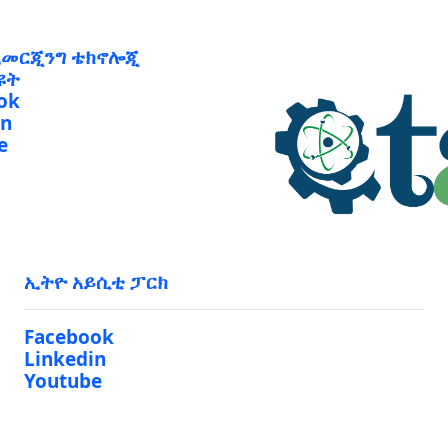
ኢመርጂንግ ቴክኖሎጂ
ዩት
ok
in
e
ኢትዮ አይሲቲ ፓርክ
Facebook
Linkedin
Youtube