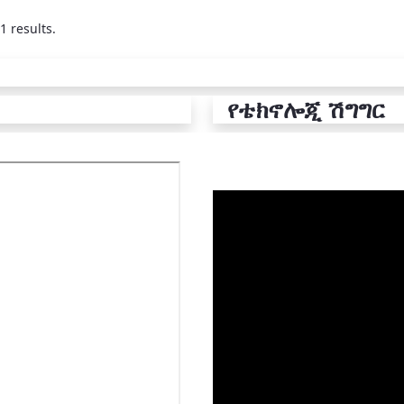
1 results.
የቴክኖሎጂ ሽግግር