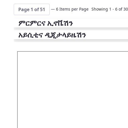
— 6 Items per Page
Showing 1 - 6 of 30
Page 1 of 51
ምርምርና ኢኖቬሽን
አይሲቲና ዲጂታላይዜሽን