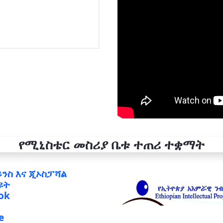
የሚኒስቴር መስሪያ ቤቱ ተጠሪ ተቋማት
ይንስ እና ጂኦስፓሻል
ዩት
ok
e