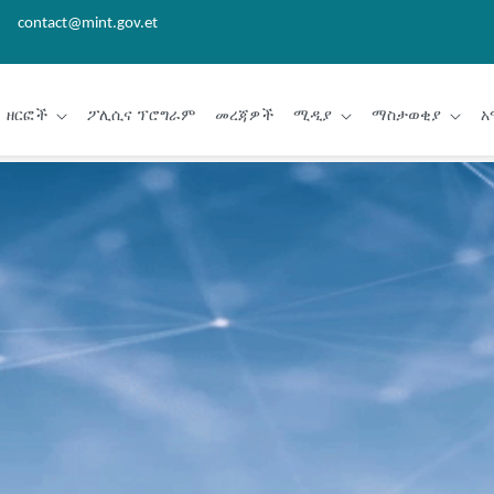
contact@mint.gov.et
ዘርፎች
ፖሊሲና ፕሮግራም
መረጃዎች
ሚዲያ
ማስታወቂያ
አ