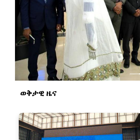
ወቅታዊ ዜና