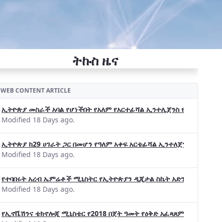
ትኩስ ዜና
WEB CONTENT ARTICLE
ኢትዮጵያ መስራች አባል የሆነችበት የአለም የአርተፊሻል ኢንተሊጀንስ የትብብር ድርጅት (Wo
Modified 18 Days ago.
ኢትዮጵያ ከ29 ሀገራት ጋር በመሆን የዓለም አቀፍ አርቴፊሻል ኢንተለጀንስ ትብብር 
Modified 18 Days ago.
የተባበሩት አረብ ኤምሬቶች ሚኒስትር የኢትዮጵያን ዲጂታል ስኬት አድንቀዋል —የኢት
Modified 18 Days ago.
የኢኖቬሽንና ቴክኖሎጂ ሚኒስቴር የ2018 በጀት ዓመት የዕቅድ አፈጻጸምና የቀጣይ አቅ