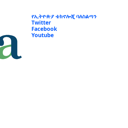
የኢትዮጵያ ቴክኖሎጂ ባለስልጣን
Twitter
Facebook
Youtube