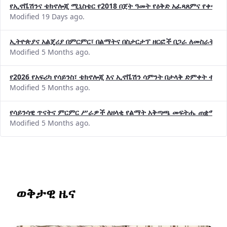
የኢኖቬሽንና ቴክኖሎጂ ሚኒስቴር የ2018 በጀት ዓመት የዕቅድ አፈጻጸምና የቀጣይ 
Modified 19 Days ago.
ኢትዮጵያና አልጄሪያ በምርምር፣ በልማትና በስታርታፕ ዘርፎች በጋራ ለመስራት መከሩ
Modified 5 Months ago.
የ2026 የአፍሪካ የሳይንስ፣ ቴክኖሎጂ እና ኢኖቬሽን ሳምንት በታላቅ ድምቀት ተጠና
Modified 5 Months ago.
የሳይንሳዊ ጥናትና ምርምር ሥራዎች ለዘላቂ የልማት አቅጣጫ መፍትሔ ጠቋሚ መ
Modified 5 Months ago.
ወቅታዊ ዜና