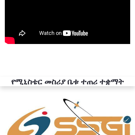
የሚኒስቴር መስሪያ ቤቱ ተጠሪ ተቋማት