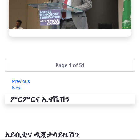
Page 1 of 51
Previous
Next
ምርምርና ኢኖቬሽን
አይሲቲና ዲጂታላይዜሽን