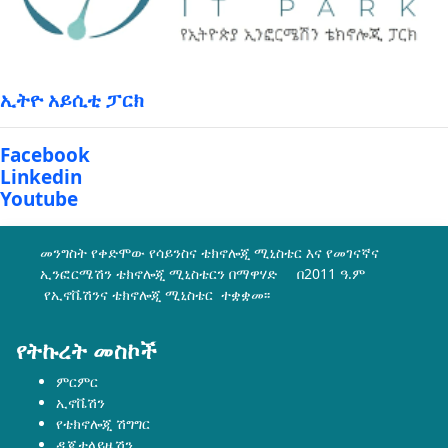
ኢትዮ አይሲቲ ፓርክ
Facebook
Linkedin
Youtube
መንግስት የቀድሞው የሳይንስና ቴክኖሎጂ ሚኒስቴር እና የመገናኛና
ኢንፎርሜሽን ቴክኖሎጂ ሚኒስቴርን በማዋሃድ በ2011 ዓ.ም
የኢኖቬሽንና ቴክኖሎጂ ሚኒስቴር ተቋቋመ፡፡
የትኩረት መስኮች
ምርምር
ኢኖቬሽን
የቴክኖሎጂ ሽግግር
ዲጂታላይዜሽን