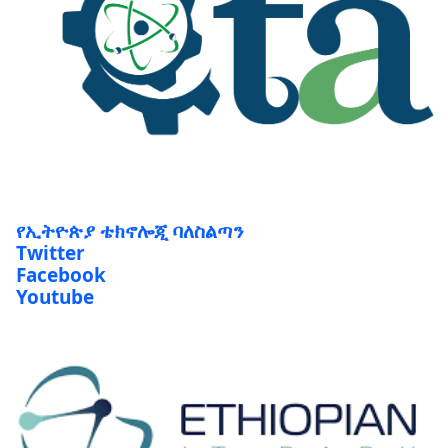
የኢትዮጵያ ቴክኖሎጂ ባለስልጣን
Twitter
Facebook
Youtube