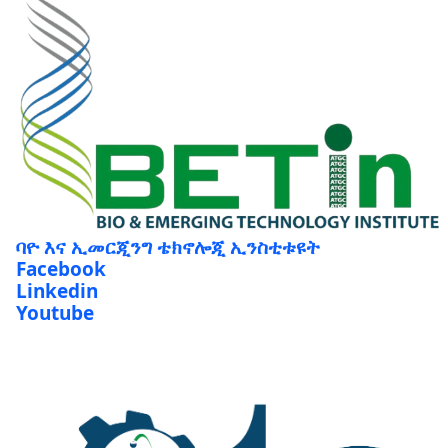
ባዮ እና ኢመርጂንግ ቴክኖሎጂ ኢንስቲቱዩት
Facebook
Linkedin
Youtube