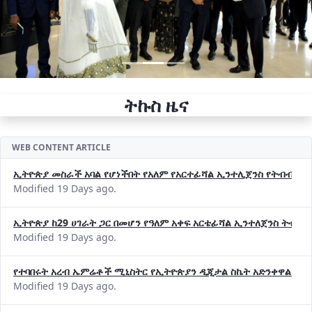
ትኩስ ዜና
WEB CONTENT ARTICLE
ኢትዮጵያ መስራች አባል የሆነችበት የአለም የአርተፊሻል ኢንተሊጀንስ የትብብር ድርጅት (
Modified 19 Days ago.
ኢትዮጵያ ከ29 ሀገራት ጋር በመሆን የዓለም አቀፍ አርቴፊሻል ኢንተለጀንስ ትብብ
Modified 19 Days ago.
የተባበሩት አረብ ኤምሬቶች ሚኒስትር የኢትዮጵያን ዲጂታል ስኬት አድንቀዋል —የ
Modified 19 Days ago.