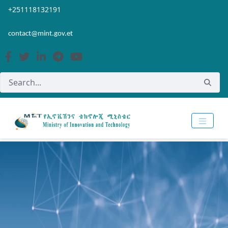
Skip to Main Content
Open Accessibility Menu
+251118132191
contact@mint.gov.et