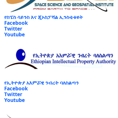
የስፔስ ሳይንስ እና ጂኦስፓሻል ኢንስቲቱዩት
Facebook
Twitter
Youtube
የኢትዮጵያ አእምሯዊ ንብረት ባለስልጣን
Facebook
Twitter
Youtube