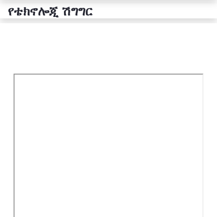
የቴክኖሎጂ ሽግግር