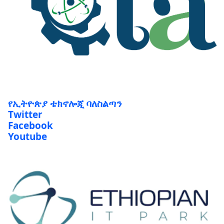
የኢትዮጵያ ቴክኖሎጂ ባለስልጣን
Twitter
Facebook
Youtube