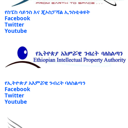
የስፔስ ሳይንስ እና ጂኦስፓሻል ኢንስቲቱዩት
Facebook
Twitter
Youtube
የኢትዮጵያ አእምሯዊ ንብረት ባለስልጣን
Facebook
Twitter
Youtube