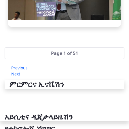
Page 1 of 51
Previous
Next
ምርምርና ኢኖቬሽን
አይሲቲና ዲጂታላይዜሽን
የቴክኖሎጂ ሽግግር