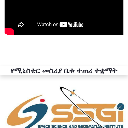
የሚኒስቴር መስሪያ ቤቱ ተጠሪ ተቋማት