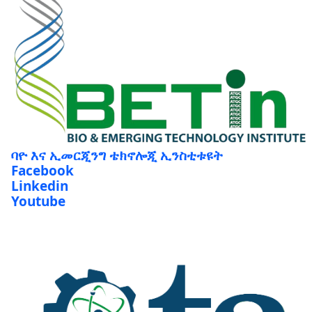
ባዮ እና ኢመርጂንግ ቴክኖሎጂ ኢንስቲቱዩት
Facebook
Linkedin
Youtube