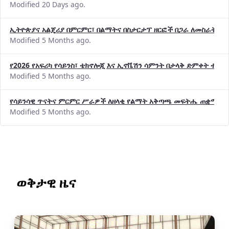
Modified 20 Days ago.
ኢትዮጵያና አልጄሪያ በምርምር፣ በልማትና በስታርታፕ ዘርፎች በጋራ ለመስራት መከሩ
Modified 5 Months ago.
የ2026 የአፍሪካ የሳይንስ፣ ቴክኖሎጂ እና ኢኖቬሽን ሳምንት በታላቅ ድምቀት ተጠና
Modified 5 Months ago.
የሳይንሳዊ ጥናትና ምርምር ሥራዎች ለዘላቂ የልማት አቅጣጫ መፍትሔ ጠቋሚ መ
Modified 5 Months ago.
ወቅታዊ ዜና