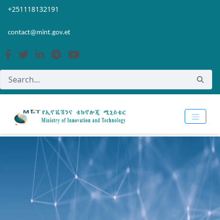
Skip to Main Content
Open Accessibility Menu
+251118132191
contact@mint.gov.et