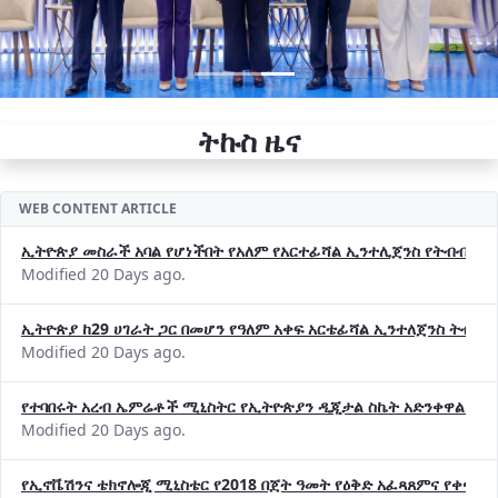
ትኩስ ዜና
WEB CONTENT ARTICLE
ኢትዮጵያ መስራች አባል የሆነችበት የአለም የአርተፊሻል ኢንተሊጀንስ የትብብር ድርጅት (
Modified 20 Days ago.
ኢትዮጵያ ከ29 ሀገራት ጋር በመሆን የዓለም አቀፍ አርቴፊሻል ኢንተለጀንስ ትብብ
Modified 20 Days ago.
የተባበሩት አረብ ኤምሬቶች ሚኒስትር የኢትዮጵያን ዲጂታል ስኬት አድንቀዋል —የ
Modified 20 Days ago.
የኢኖቬሽንና ቴክኖሎጂ ሚኒስቴር የ2018 በጀት ዓመት የዕቅድ አፈጻጸምና የቀጣይ 