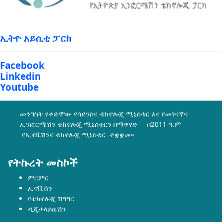
ኢትዮ አይሲቲ ፓርክ
Facebook
Linkedin
Youtube
መንግስት የቀድሞው የሳይንስና ቴክኖሎጂ ሚኒስቴር እና የመገናኛና
ኢንፎርሜሽን ቴክኖሎጂ ሚኒስቴርን በማዋሃድ በ2011 ዓ.ም
የኢኖቬሽንና ቴክኖሎጂ ሚኒስቴር ተቋቋመ፡፡
የትኩረት መስኮች
ምርምር
ኢኖቬሽን
የቴክኖሎጂ ሽግግር
ዲጂታላይዜሽን