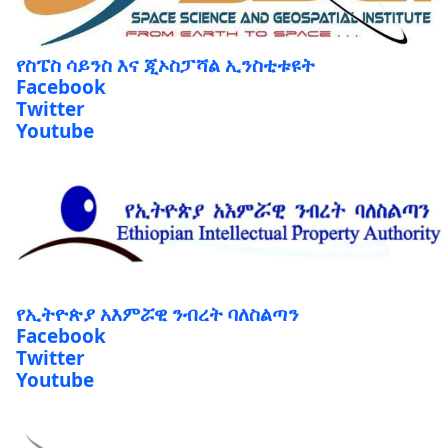
የስፔስ ሳይንስ እና ጂኦስፓሻል ኢንስቲቱዩት
Facebook
Twitter
Youtube
የኢትዮጵያ አእምሯዊ ንብረት ባለስልጣን
Facebook
Twitter
Youtube