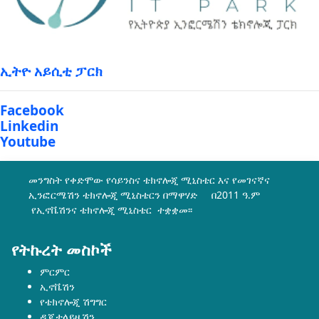
ኢትዮ አይሲቲ ፓርክ
Facebook
Linkedin
Youtube
መንግስት የቀድሞው የሳይንስና ቴክኖሎጂ ሚኒስቴር እና የመገናኛና
ኢንፎርሜሽን ቴክኖሎጂ ሚኒስቴርን በማዋሃድ በ2011 ዓ.ም
የኢኖቬሽንና ቴክኖሎጂ ሚኒስቴር ተቋቋመ፡፡
የትኩረት መስኮች
ምርምር
ኢኖቬሽን
የቴክኖሎጂ ሽግግር
ዲጂታላይዜሽን