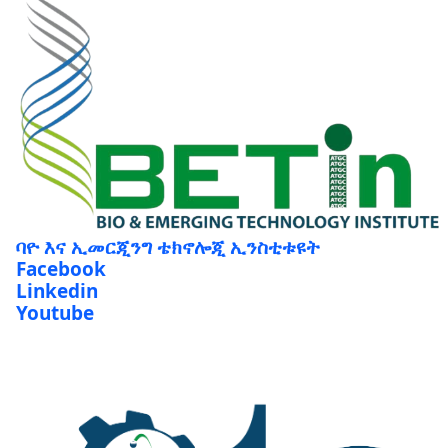
ባዮ እና ኢመርጂንግ ቴክኖሎጂ ኢንስቲቱዩት
Facebook
Linkedin
Youtube