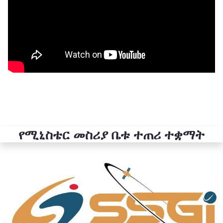
የሚኒስቴር መስሪያ ቤቱ ተጠሪ ተቋማት