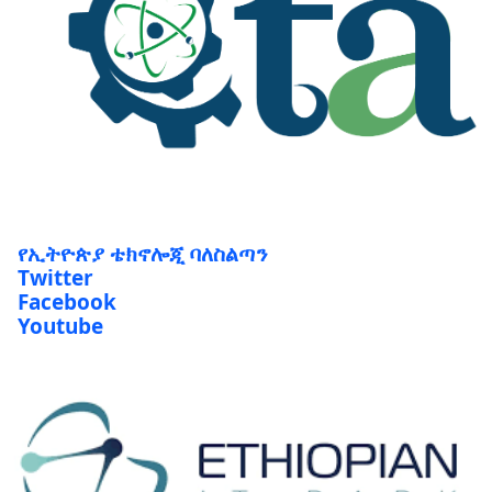
የኢትዮጵያ ቴክኖሎጂ ባለስልጣን
Twitter
Facebook
Youtube