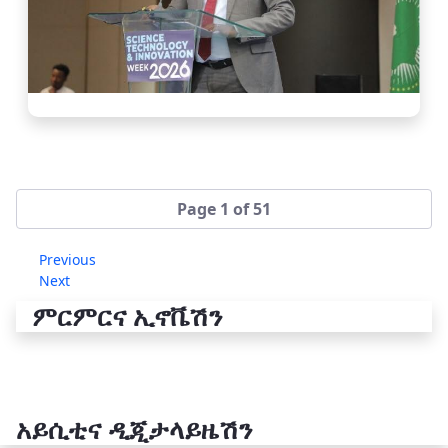
Page 1 of 51
Previous
Next
ምርምርና ኢኖቬሽን
አይሲቲና ዲጂታላይዜሽን
የቴክኖሎጂ ሽግግር