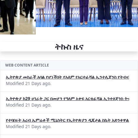
ትኩስ ዜና
WEB CONTENT ARTICLE
ኢትዮጵያ መስራች አባል የሆነችበት የአለም የአርተፊሻል ኢንተሊጀንስ የትብብር ድርጅት (
Modified 21 Days ago.
ኢትዮጵያ ከ29 ሀገራት ጋር በመሆን የዓለም አቀፍ አርቴፊሻል ኢንተለጀንስ ትብብ
Modified 21 Days ago.
የተባበሩት አረብ ኤምሬቶች ሚኒስትር የኢትዮጵያን ዲጂታል ስኬት አድንቀዋል —የ
Modified 21 Days ago.
የኢኖቬሽንና ቴክኖሎጂ ሚኒስቴር የ2018 በጀት ዓመት የዕቅድ አፈጻጸምና የቀጣይ 