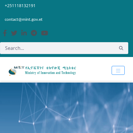
Skip to Main Content
Open Accessibility Menu
+251118132191
contact@mint.gov.et