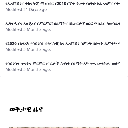
Modified 21 Days ago.
ኢትዮጵያና አልጄሪያ በምርምር፣ በልማትና በስታርታፕ ዘርፎች በጋራ ለመስራት መከሩ
Modified 5 Months ago.
የ2026 የአፍሪካ የሳይንስ፣ ቴክኖሎጂ እና ኢኖቬሽን ሳምንት በታላቅ ድምቀት ተጠና
Modified 5 Months ago.
የሳይንሳዊ ጥናትና ምርምር ሥራዎች ለዘላቂ የልማት አቅጣጫ መፍትሔ ጠቋሚ መ
Modified 5 Months ago.
ወቅታዊ ዜና