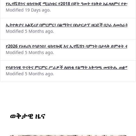
የኢኖቬሽንና ቴክኖሎጂ ሚኒስቴር የ2018 በጀት ዓመት የዕቅድ አፈጻጸምና የቀጣይ 
Modified 19 Days ago.
ኢትዮጵያና አልጄሪያ በምርምር፣ በልማትና በስታርታፕ ዘርፎች በጋራ ለመስራት መከሩ
Modified 5 Months ago.
የ2026 የአፍሪካ የሳይንስ፣ ቴክኖሎጂ እና ኢኖቬሽን ሳምንት በታላቅ ድምቀት ተጠና
Modified 5 Months ago.
የሳይንሳዊ ጥናትና ምርምር ሥራዎች ለዘላቂ የልማት አቅጣጫ መፍትሔ ጠቋሚ መ
Modified 5 Months ago.
ወቅታዊ ዜና