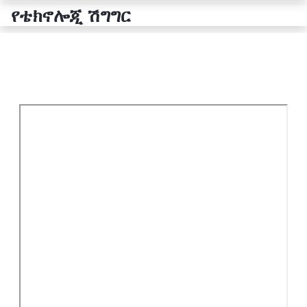
የቴክኖሎጂ ሽግግር