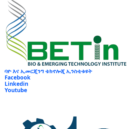
ባዮ እና ኢመርጂንግ ቴክኖሎጂ ኢንስቲቱዩት
Facebook
Linkedin
Youtube