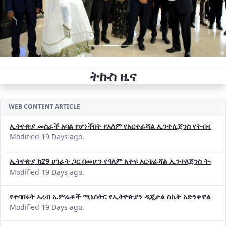
ትኩስ ዜና
WEB CONTENT ARTICLE
ኢትዮጵያ መስራች አባል የሆነችበት የአለም የአርተፊሻል ኢንተሊጀንስ የትብብር ድርጅት (
Modified 19 Days ago.
ኢትዮጵያ ከ29 ሀገራት ጋር በመሆን የዓለም አቀፍ አርቴፊሻል ኢንተለጀንስ ትብብ
Modified 19 Days ago.
የተባበሩት አረብ ኤምሬቶች ሚኒስትር የኢትዮጵያን ዲጂታል ስኬት አድንቀዋል —የ
Modified 19 Days ago.