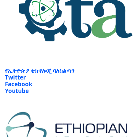
የኢትዮጵያ ቴክኖሎጂ ባለስልጣን
Twitter
Facebook
Youtube