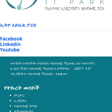
ኢትዮ አይሲቲ ፓርክ
Facebook
Linkedin
Youtube
መንግስት የቀድሞው የሳይንስና ቴክኖሎጂ ሚኒስቴር እና የመገናኛና
ኢንፎርሜሽን ቴክኖሎጂ ሚኒስቴርን በማዋሃድ በ2011 ዓ.ም
የኢኖቬሽንና ቴክኖሎጂ ሚኒስቴር ተቋቋመ፡፡
የትኩረት መስኮች
ምርምር
ኢኖቬሽን
የቴክኖሎጂ ሽግግር
ዲጂታላይዜሽን