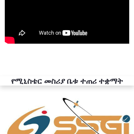
የሚኒስቴር መስሪያ ቤቱ ተጠሪ ተቋማት