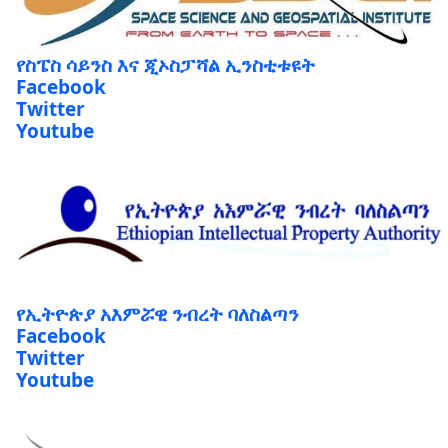
የስፔስ ሳይንስ እና ጂኦስፓሻል ኢንስቲቱዩት
Facebook
Twitter
Youtube
የኢትዮጵያ አእምሯዊ ንብረት ባለስልጣን
Facebook
Twitter
Youtube