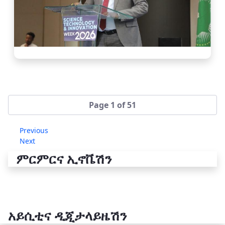
Page 1 of 51
Previous
Next
ምርምርና ኢኖቬሽን
አይሲቲና ዲጂታላይዜሽን