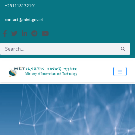
Skip to Main Content
Open Accessibility Menu
+251118132191
contact@mint.gov.et