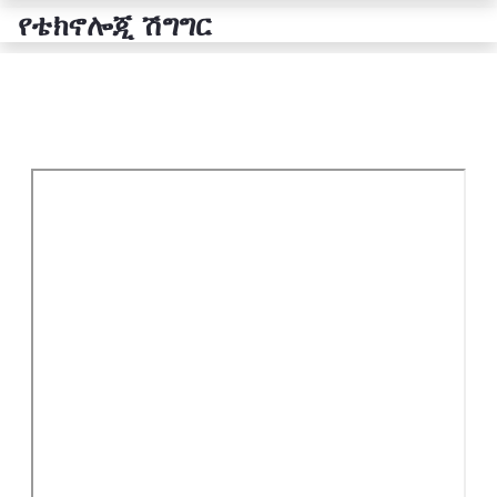
የቴክኖሎጂ ሽግግር