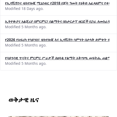
የኢኖቬሽንና ቴክኖሎጂ ሚኒስቴር የ2018 በጀት ዓመት የዕቅድ አፈጻጸምና የቀጣይ 
Modified 18 Days ago.
ኢትዮጵያና አልጄሪያ በምርምር፣ በልማትና በስታርታፕ ዘርፎች በጋራ ለመስራት መከሩ
Modified 5 Months ago.
የ2026 የአፍሪካ የሳይንስ፣ ቴክኖሎጂ እና ኢኖቬሽን ሳምንት በታላቅ ድምቀት ተጠና
Modified 5 Months ago.
የሳይንሳዊ ጥናትና ምርምር ሥራዎች ለዘላቂ የልማት አቅጣጫ መፍትሔ ጠቋሚ መ
Modified 5 Months ago.
ወቅታዊ ዜና