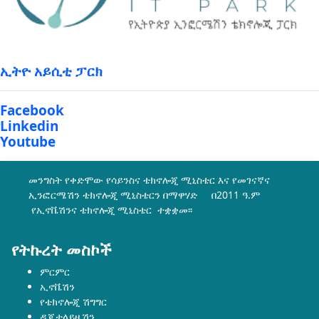
ኢትዮ አይሲቲ ፓርክ
Facebook
Linkedin
Youtube
መንግስት የቀድሞው የሳይንስና ቴክኖሎጂ ሚኒስቴር እና የመገናኛና
ኢንፎርሜሽን ቴክኖሎጂ ሚኒስቴርን በማዋሃድ በ2011 ዓ.ም
የኢኖቬሽንና ቴክኖሎጂ ሚኒስቴር ተቋቋመ፡፡
የትኩረት መስኮች
ምርምር
ኢኖቬሽን
የቴክኖሎጂ ሽግግር
ዲጂታላይዜሽን