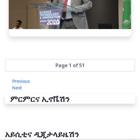
Page 1 of 51
Previous
Next
ምርምርና ኢኖቬሽን
አይሲቲና ዲጂታላይዜሽን