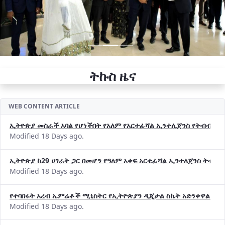
ትኩስ ዜና
WEB CONTENT ARTICLE
ኢትዮጵያ መስራች አባል የሆነችበት የአለም የአርተፊሻል ኢንተሊጀንስ የትብብር ድርጅት (
Modified 18 Days ago.
ኢትዮጵያ ከ29 ሀገራት ጋር በመሆን የዓለም አቀፍ አርቴፊሻል ኢንተለጀንስ ትብብ
Modified 18 Days ago.
የተባበሩት አረብ ኤምሬቶች ሚኒስትር የኢትዮጵያን ዲጂታል ስኬት አድንቀዋል —የ
Modified 18 Days ago.