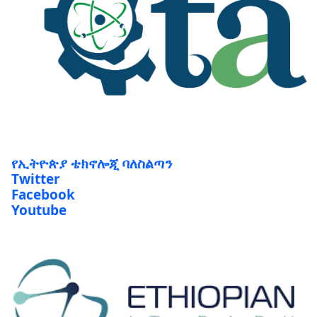
የኢትዮጵያ ቴክኖሎጂ ባለስልጣን
Twitter
Facebook
Youtube