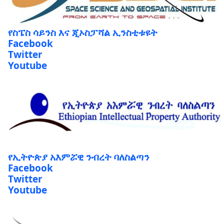
የስፔስ ሳይንስ እና ጂኦስፓሻል ኢንስቲቱዩት
Facebook
Twitter
Youtube
የኢትዮጵያ አእምሯዊ ንብረት ባለስልጣን
Facebook
Twitter
Youtube