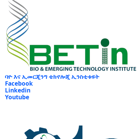
ባዮ እና ኢመርጂንግ ቴክኖሎጂ ኢንስቲቱዩት
Facebook
Linkedin
Youtube