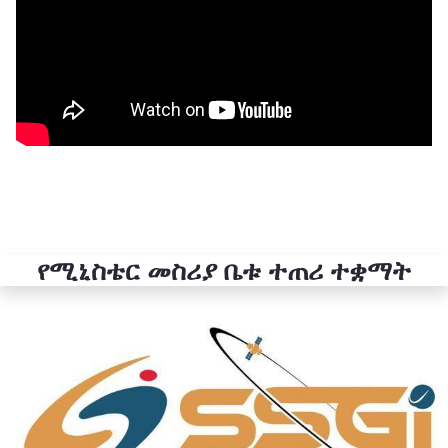
የሚኒስቴር መስሪያ ቤቱ ተጠሪ ተቋማት