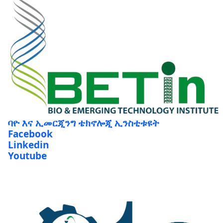
ባዮ እና ኢመርጂንግ ቴክኖሎጂ ኢንስቲቱዩት
Facebook
Linkedin
Youtube