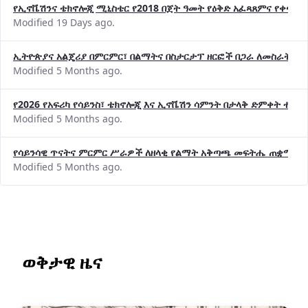
የኢኖቬሽንና ቴክኖሎጂ ሚኒስቴር የ2018 በጀት ዓመት የዕቅድ አፈጻጸምና የቀጣይ 
Modified 19 Days ago.
ኢትዮጵያና አልጄሪያ በምርምር፣ በልማትና በስታርታፕ ዘርፎች በጋራ ለመስራት መከሩ
Modified 5 Months ago.
የ2026 የአፍሪካ የሳይንስ፣ ቴክኖሎጂ እና ኢኖቬሽን ሳምንት በታላቅ ድምቀት ተጠና
Modified 5 Months ago.
የሳይንሳዊ ጥናትና ምርምር ሥራዎች ለዘላቂ የልማት አቅጣጫ መፍትሔ ጠቋሚ መ
Modified 5 Months ago.
ወቅታዊ ዜና