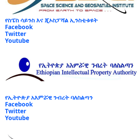
የስፔስ ሳይንስ እና ጂኦስፓሻል ኢንስቲቱዩት
Facebook
Twitter
Youtube
የኢትዮጵያ አእምሯዊ ንብረት ባለስልጣን
Facebook
Twitter
Youtube