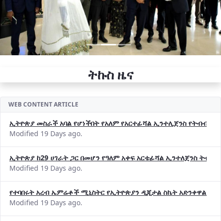
ትኩስ ዜና
WEB CONTENT ARTICLE
ኢትዮጵያ መስራች አባል የሆነችበት የአለም የአርተፊሻል ኢንተሊጀንስ የትብብር ድርጅት (
Modified 19 Days ago.
ኢትዮጵያ ከ29 ሀገራት ጋር በመሆን የዓለም አቀፍ አርቴፊሻል ኢንተለጀንስ ትብብ
Modified 19 Days ago.
የተባበሩት አረብ ኤምሬቶች ሚኒስትር የኢትዮጵያን ዲጂታል ስኬት አድንቀዋል —የ
Modified 19 Days ago.