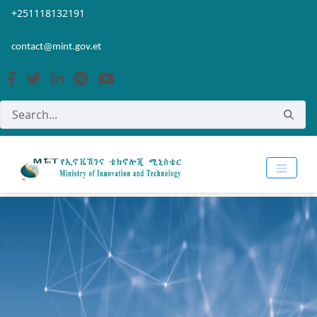
Skip to Main Content
Open Accessibility Menu
+251118132191
contact@mint.gov.et