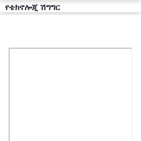
የቴክኖሎጂ ሽግግር