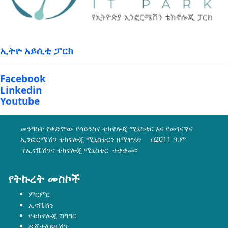
ኢትዮ አይሲቲ ፓርክ
Facebook
Linkedin
Youtube
መንግስት የቀድሞው የሳይንስና ቴክኖሎጂ ሚኒስቴር እና የመገናኛና
ኢንፎርሜሽን ቴክኖሎጂ ሚኒስቴርን በማዋሃድ በ2011 ዓ.ም
የኢኖቬሽንና ቴክኖሎጂ ሚኒስቴር ተቋቋመ፡፡
የትኩረት መስኮች
ምርምር
ኢኖቬሽን
የቴክኖሎጂ ሽግግር
ዲጂታላይዜሽን