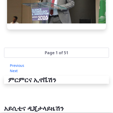
Page 1 of 51
Previous
Next
ምርምርና ኢኖቬሽን
አይሲቲና ዲጂታላይዜሽን