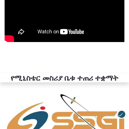
የሚኒስቴር መስሪያ ቤቱ ተጠሪ ተቋማት