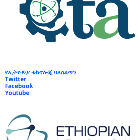
የኢትዮጵያ ቴክኖሎጂ ባለስልጣን
Twitter
Facebook
Youtube