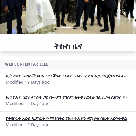
ትኩስ ዜና
WEB CONTENT ARTICLE
ኢትዮጵያ መስራች አባል የሆነችበት የአለም የአርተፊሻል ኢንተሊጀንስ የትብብር ድርጅት (
Modified 19 Days ago.
ኢትዮጵያ ከ29 ሀገራት ጋር በመሆን የዓለም አቀፍ አርቴፊሻል ኢንተለጀንስ ትብብ
Modified 19 Days ago.
የተባበሩት አረብ ኤምሬቶች ሚኒስትር የኢትዮጵያን ዲጂታል ስኬት አድንቀዋል —የ
Modified 19 Days ago.