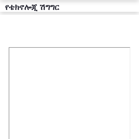
የቴክኖሎጂ ሽግግር