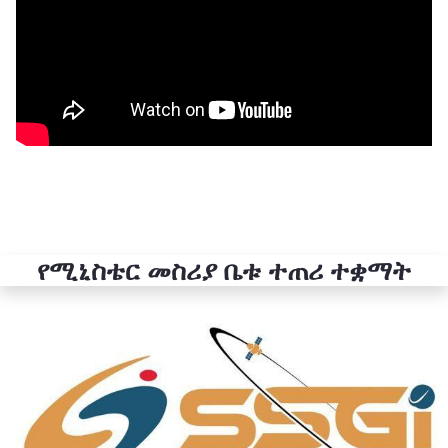
የሚኒስቴር መስሪያ ቤቱ ተጠሪ ተቋማት