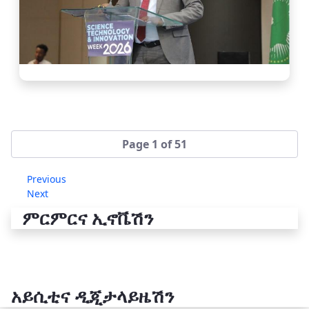
Page 1 of 51
Previous
Next
ምርምርና ኢኖቬሽን
አይሲቲና ዲጂታላይዜሽን