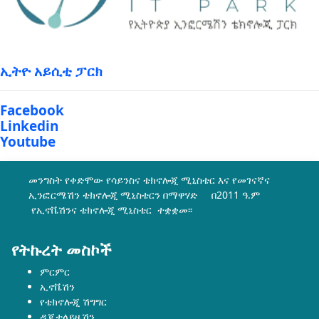
ኢትዮ አይሲቲ ፓርክ
Facebook
Linkedin
Youtube
መንግስት የቀድሞው የሳይንስና ቴክኖሎጂ ሚኒስቴር እና የመገናኛና
ኢንፎርሜሽን ቴክኖሎጂ ሚኒስቴርን በማዋሃድ በ2011 ዓ.ም
የኢኖቬሽንና ቴክኖሎጂ ሚኒስቴር ተቋቋመ፡፡
የትኩረት መስኮች
ምርምር
ኢኖቬሽን
የቴክኖሎጂ ሽግግር
ዲጂታላይዜሽን