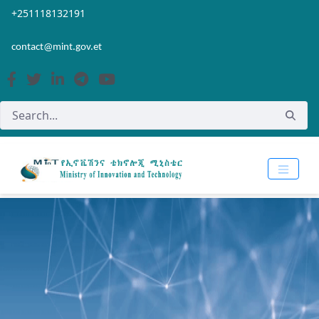
Skip to Main Content
Open Accessibility Menu
+251118132191
contact@mint.gov.et