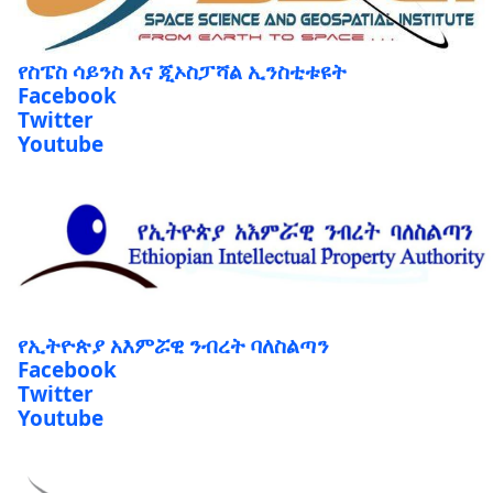
የስፔስ ሳይንስ እና ጂኦስፓሻል ኢንስቲቱዩት
Facebook
Twitter
Youtube
የኢትዮጵያ አእምሯዊ ንብረት ባለስልጣን
Facebook
Twitter
Youtube