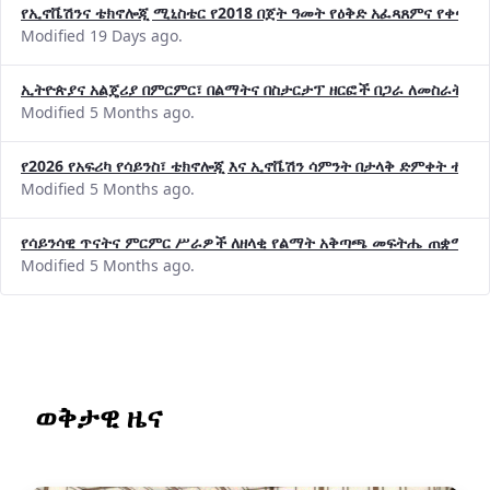
የኢኖቬሽንና ቴክኖሎጂ ሚኒስቴር የ2018 በጀት ዓመት የዕቅድ አፈጻጸምና የቀጣይ 
Modified 19 Days ago.
ኢትዮጵያና አልጄሪያ በምርምር፣ በልማትና በስታርታፕ ዘርፎች በጋራ ለመስራት መከሩ
Modified 5 Months ago.
የ2026 የአፍሪካ የሳይንስ፣ ቴክኖሎጂ እና ኢኖቬሽን ሳምንት በታላቅ ድምቀት ተጠና
Modified 5 Months ago.
የሳይንሳዊ ጥናትና ምርምር ሥራዎች ለዘላቂ የልማት አቅጣጫ መፍትሔ ጠቋሚ መ
Modified 5 Months ago.
ወቅታዊ ዜና