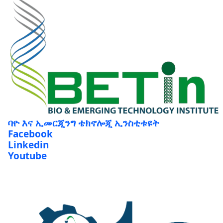
ባዮ እና ኢመርጂንግ ቴክኖሎጂ ኢንስቲቱዩት
Facebook
Linkedin
Youtube