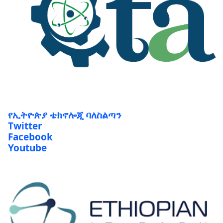
የኢትዮጵያ ቴክኖሎጂ ባለስልጣን
Twitter
Facebook
Youtube